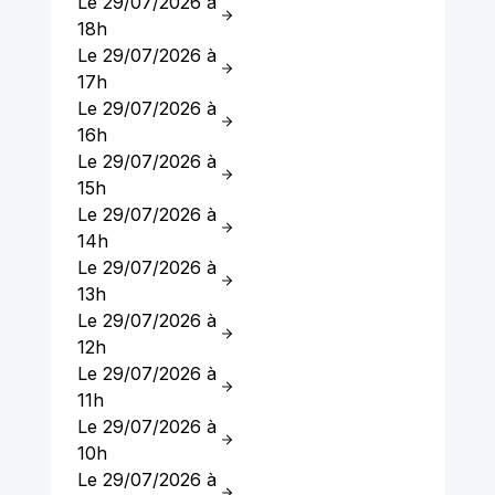
Le 29/07/2026 à
18h
Le 29/07/2026 à
17h
Le 29/07/2026 à
16h
Le 29/07/2026 à
15h
Le 29/07/2026 à
14h
Le 29/07/2026 à
13h
Le 29/07/2026 à
12h
Le 29/07/2026 à
11h
Le 29/07/2026 à
10h
Le 29/07/2026 à