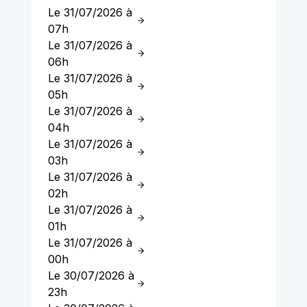
Le 31/07/2026 à
07h
Le 31/07/2026 à
06h
Le 31/07/2026 à
05h
Le 31/07/2026 à
04h
Le 31/07/2026 à
03h
Le 31/07/2026 à
02h
Le 31/07/2026 à
01h
Le 31/07/2026 à
00h
Le 30/07/2026 à
23h