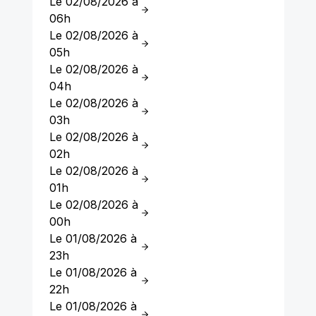
Le 02/08/2026 à
06h
Le 02/08/2026 à
05h
Le 02/08/2026 à
04h
Le 02/08/2026 à
03h
Le 02/08/2026 à
02h
Le 02/08/2026 à
01h
Le 02/08/2026 à
00h
Le 01/08/2026 à
23h
Le 01/08/2026 à
22h
Le 01/08/2026 à