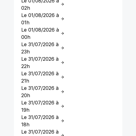
Le 01/08/2026 à
02h
Le 01/08/2026 à
01h
Le 01/08/2026 à
00h
Le 31/07/2026 à
23h
Le 31/07/2026 à
22h
Le 31/07/2026 à
21h
Le 31/07/2026 à
20h
Le 31/07/2026 à
19h
Le 31/07/2026 à
18h
Le 31/07/2026 à