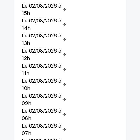
Le 02/08/2026 à
15h
Le 02/08/2026 à
14h
Le 02/08/2026 à
13h
Le 02/08/2026 à
12h
Le 02/08/2026 à
11h
Le 02/08/2026 à
10h
Le 02/08/2026 à
09h
Le 02/08/2026 à
08h
Le 02/08/2026 à
07h