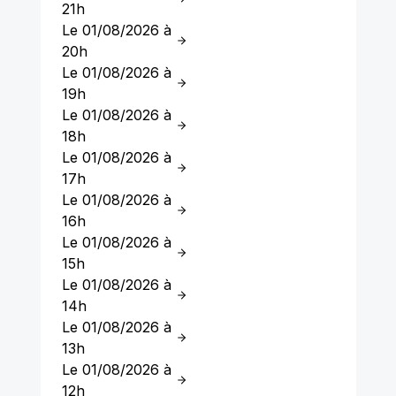
21h
Le 01/08/2026 à
20h
Le 01/08/2026 à
19h
Le 01/08/2026 à
18h
Le 01/08/2026 à
17h
Le 01/08/2026 à
16h
Le 01/08/2026 à
15h
Le 01/08/2026 à
14h
Le 01/08/2026 à
13h
Le 01/08/2026 à
12h