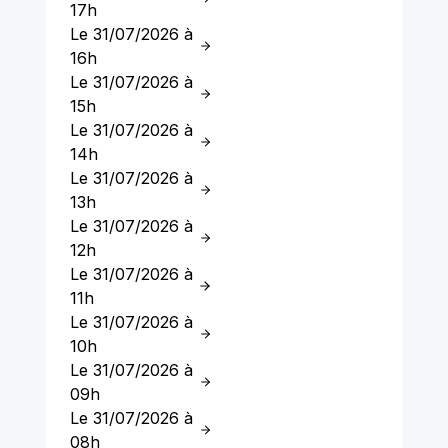
17h
Le 31/07/2026 à
16h
Le 31/07/2026 à
15h
Le 31/07/2026 à
14h
Le 31/07/2026 à
13h
Le 31/07/2026 à
12h
Le 31/07/2026 à
11h
Le 31/07/2026 à
10h
Le 31/07/2026 à
09h
Le 31/07/2026 à
08h