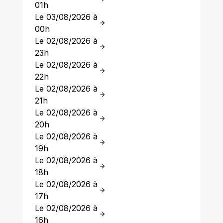
01h
Le 03/08/2026 à
00h
Le 02/08/2026 à
23h
Le 02/08/2026 à
22h
Le 02/08/2026 à
21h
Le 02/08/2026 à
20h
Le 02/08/2026 à
19h
Le 02/08/2026 à
18h
Le 02/08/2026 à
17h
Le 02/08/2026 à
16h