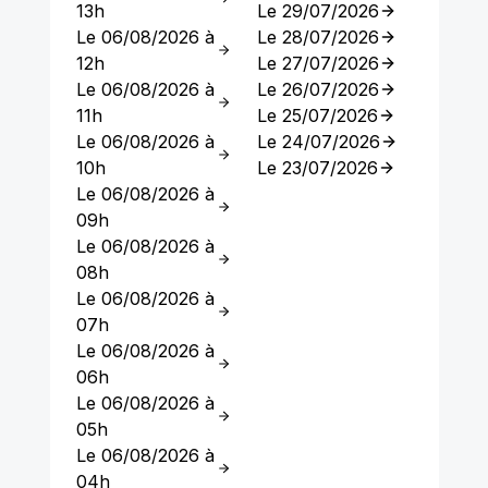
13h
Le 29/07/2026
Le 06/08/2026 à
Le 28/07/2026
12h
Le 27/07/2026
Le 06/08/2026 à
Le 26/07/2026
11h
Le 25/07/2026
Le 06/08/2026 à
Le 24/07/2026
10h
Le 23/07/2026
Le 06/08/2026 à
09h
Le 06/08/2026 à
08h
Le 06/08/2026 à
07h
Le 06/08/2026 à
06h
Le 06/08/2026 à
05h
Le 06/08/2026 à
04h