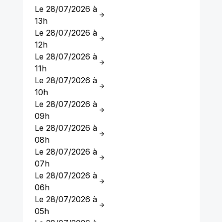
Le 28/07/2026 à
13h
Le 28/07/2026 à
12h
Le 28/07/2026 à
11h
Le 28/07/2026 à
10h
Le 28/07/2026 à
09h
Le 28/07/2026 à
08h
Le 28/07/2026 à
07h
Le 28/07/2026 à
06h
Le 28/07/2026 à
05h