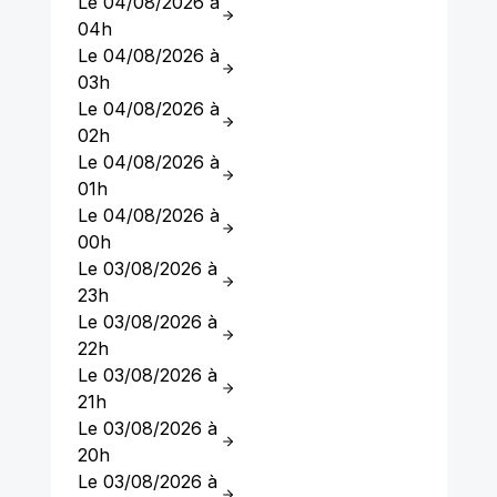
Le 04/08/2026 à
04h
Le 04/08/2026 à
03h
Le 04/08/2026 à
02h
Le 04/08/2026 à
01h
Le 04/08/2026 à
00h
Le 03/08/2026 à
23h
Le 03/08/2026 à
22h
Le 03/08/2026 à
21h
Le 03/08/2026 à
20h
Le 03/08/2026 à