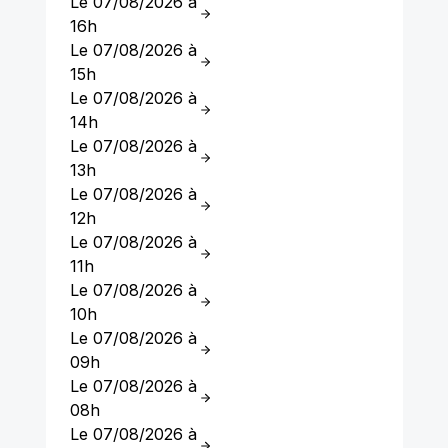
Le 07/08/2026 à
16h
Le 07/08/2026 à
15h
Le 07/08/2026 à
14h
Le 07/08/2026 à
13h
Le 07/08/2026 à
12h
Le 07/08/2026 à
11h
Le 07/08/2026 à
10h
Le 07/08/2026 à
09h
Le 07/08/2026 à
08h
Le 07/08/2026 à