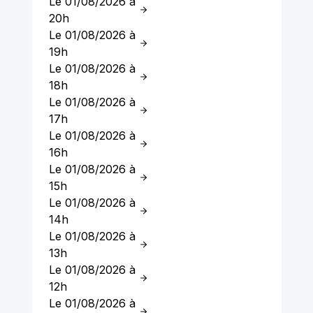
Le 01/08/2026 à
20h
Le 01/08/2026 à
19h
Le 01/08/2026 à
18h
Le 01/08/2026 à
17h
Le 01/08/2026 à
16h
Le 01/08/2026 à
15h
Le 01/08/2026 à
14h
Le 01/08/2026 à
13h
Le 01/08/2026 à
12h
Le 01/08/2026 à