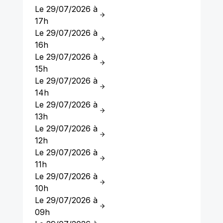
Le 29/07/2026 à
17h
Le 29/07/2026 à
16h
Le 29/07/2026 à
15h
Le 29/07/2026 à
14h
Le 29/07/2026 à
13h
Le 29/07/2026 à
12h
Le 29/07/2026 à
11h
Le 29/07/2026 à
10h
Le 29/07/2026 à
09h