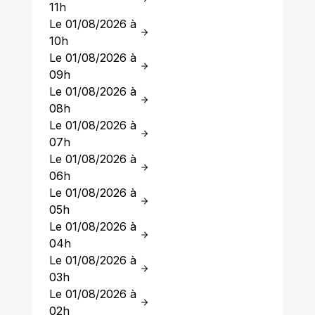
11h
Le 01/08/2026 à
10h
Le 01/08/2026 à
09h
Le 01/08/2026 à
08h
Le 01/08/2026 à
07h
Le 01/08/2026 à
06h
Le 01/08/2026 à
05h
Le 01/08/2026 à
04h
Le 01/08/2026 à
03h
Le 01/08/2026 à
02h