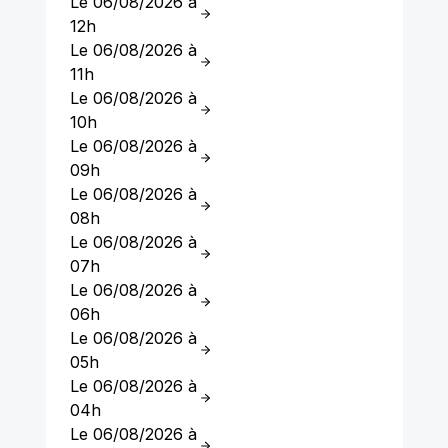
Le 06/08/2026 à
12h
Le 06/08/2026 à
11h
Le 06/08/2026 à
10h
Le 06/08/2026 à
09h
Le 06/08/2026 à
08h
Le 06/08/2026 à
07h
Le 06/08/2026 à
06h
Le 06/08/2026 à
05h
Le 06/08/2026 à
04h
Le 06/08/2026 à