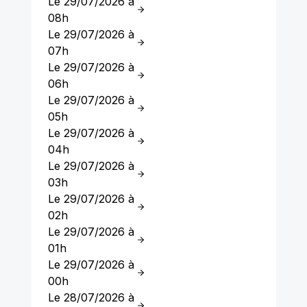
Le 29/07/2026 à
08h
Le 29/07/2026 à
07h
Le 29/07/2026 à
06h
Le 29/07/2026 à
05h
Le 29/07/2026 à
04h
Le 29/07/2026 à
03h
Le 29/07/2026 à
02h
Le 29/07/2026 à
01h
Le 29/07/2026 à
00h
Le 28/07/2026 à