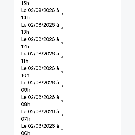
15h
Le 02/08/2026 à
14h
Le 02/08/2026 à
13h
Le 02/08/2026 à
12h
Le 02/08/2026 à
11h
Le 02/08/2026 à
10h
Le 02/08/2026 à
09h
Le 02/08/2026 à
08h
Le 02/08/2026 à
07h
Le 02/08/2026 à
06h