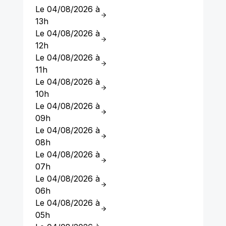
Le 04/08/2026 à
13h
Le 04/08/2026 à
12h
Le 04/08/2026 à
11h
Le 04/08/2026 à
10h
Le 04/08/2026 à
09h
Le 04/08/2026 à
08h
Le 04/08/2026 à
07h
Le 04/08/2026 à
06h
Le 04/08/2026 à
05h