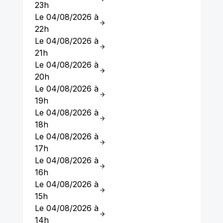
23h
Le 04/08/2026 à
22h
Le 04/08/2026 à
21h
Le 04/08/2026 à
20h
Le 04/08/2026 à
19h
Le 04/08/2026 à
18h
Le 04/08/2026 à
17h
Le 04/08/2026 à
16h
Le 04/08/2026 à
15h
Le 04/08/2026 à
14h