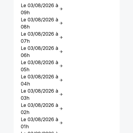
Le 03/08/2026 à
09h
Le 03/08/2026 à
08h
Le 03/08/2026 à
07h
Le 03/08/2026 à
06h
Le 03/08/2026 à
05h
Le 03/08/2026 à
04h
Le 03/08/2026 à
03h
Le 03/08/2026 à
02h
Le 03/08/2026 à
01h