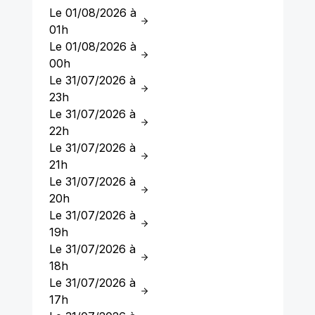
Le 01/08/2026 à
01h
Le 01/08/2026 à
00h
Le 31/07/2026 à
23h
Le 31/07/2026 à
22h
Le 31/07/2026 à
21h
Le 31/07/2026 à
20h
Le 31/07/2026 à
19h
Le 31/07/2026 à
18h
Le 31/07/2026 à
17h