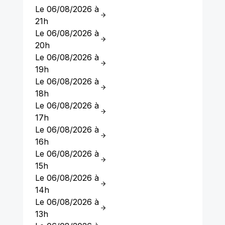
Le 06/08/2026 à
21h
Le 06/08/2026 à
20h
Le 06/08/2026 à
19h
Le 06/08/2026 à
18h
Le 06/08/2026 à
17h
Le 06/08/2026 à
16h
Le 06/08/2026 à
15h
Le 06/08/2026 à
14h
Le 06/08/2026 à
13h