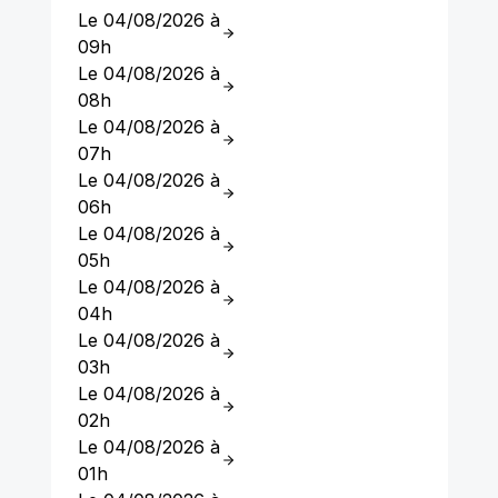
Le 04/08/2026 à
09h
Le 04/08/2026 à
08h
Le 04/08/2026 à
07h
Le 04/08/2026 à
06h
Le 04/08/2026 à
05h
Le 04/08/2026 à
04h
Le 04/08/2026 à
03h
Le 04/08/2026 à
02h
Le 04/08/2026 à
01h