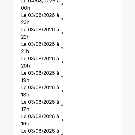
Le 04/08/2026 à
00h
Le 03/08/2026 à
23h
Le 03/08/2026 à
22h
Le 03/08/2026 à
21h
Le 03/08/2026 à
20h
Le 03/08/2026 à
19h
Le 03/08/2026 à
18h
Le 03/08/2026 à
17h
Le 03/08/2026 à
16h
Le 03/08/2026 à