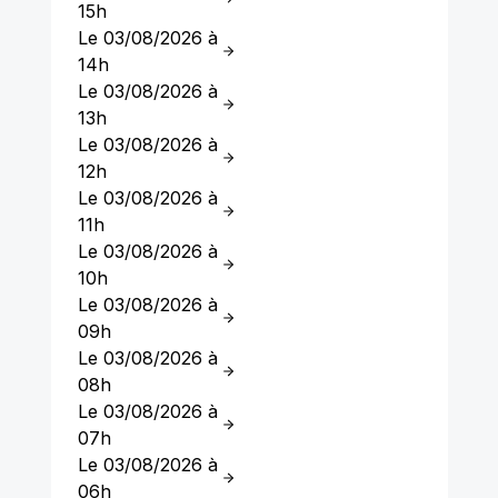
15h
Le 03/08/2026 à
14h
Le 03/08/2026 à
13h
Le 03/08/2026 à
12h
Le 03/08/2026 à
11h
Le 03/08/2026 à
10h
Le 03/08/2026 à
09h
Le 03/08/2026 à
08h
Le 03/08/2026 à
07h
Le 03/08/2026 à
06h