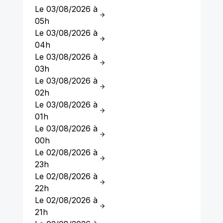
Le 03/08/2026 à
05h
Le 03/08/2026 à
04h
Le 03/08/2026 à
03h
Le 03/08/2026 à
02h
Le 03/08/2026 à
01h
Le 03/08/2026 à
00h
Le 02/08/2026 à
23h
Le 02/08/2026 à
22h
Le 02/08/2026 à
21h