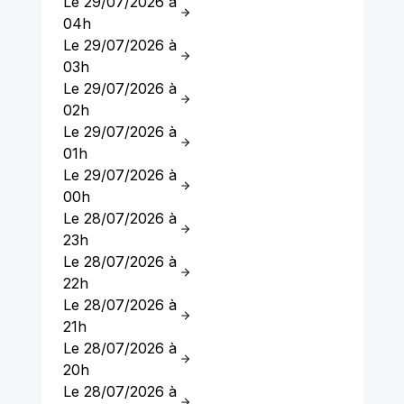
Le 29/07/2026 à
04h
Le 29/07/2026 à
03h
Le 29/07/2026 à
02h
Le 29/07/2026 à
01h
Le 29/07/2026 à
00h
Le 28/07/2026 à
23h
Le 28/07/2026 à
22h
Le 28/07/2026 à
21h
Le 28/07/2026 à
20h
Le 28/07/2026 à