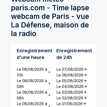
paris.com - Time lapse
webcam de Paris - vue
La Défense, maison de
la radio
Enregistrement
Enregistrement
d'une heure
de 24h
Le 08/08/2026 à
Le 07/08/2026
10h
Le 06/08/2026
Le 08/08/2026 à
Le 05/08/2026
09h
Le 04/08/2026
Le 08/08/2026 à
Le 03/08/2026
08h
Le 02/08/2026
Le 08/08/2026 à
Le 01/08/2026