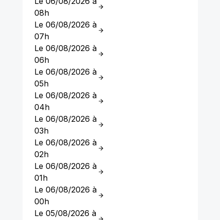
Le 06/08/2026 à
08h
Le 06/08/2026 à
07h
Le 06/08/2026 à
06h
Le 06/08/2026 à
05h
Le 06/08/2026 à
04h
Le 06/08/2026 à
03h
Le 06/08/2026 à
02h
Le 06/08/2026 à
01h
Le 06/08/2026 à
00h
Le 05/08/2026 à