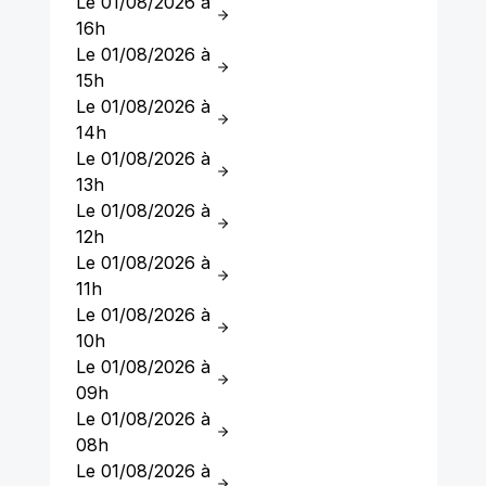
Le 01/08/2026 à
16h
Le 01/08/2026 à
15h
Le 01/08/2026 à
14h
Le 01/08/2026 à
13h
Le 01/08/2026 à
12h
Le 01/08/2026 à
11h
Le 01/08/2026 à
10h
Le 01/08/2026 à
09h
Le 01/08/2026 à
08h
Le 01/08/2026 à