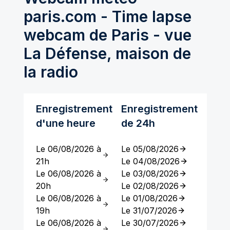
paris.com - Time lapse
webcam de Paris - vue
La Défense, maison de
la radio
Enregistrement
Enregistrement
d'une heure
de 24h
Le 06/08/2026 à
Le 05/08/2026
21h
Le 04/08/2026
Le 06/08/2026 à
Le 03/08/2026
20h
Le 02/08/2026
Le 06/08/2026 à
Le 01/08/2026
19h
Le 31/07/2026
Le 06/08/2026 à
Le 30/07/2026