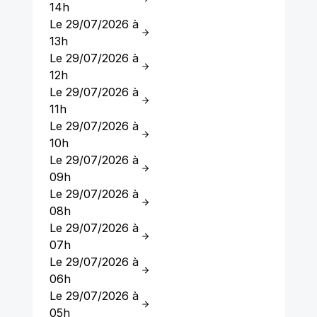
14h
Le 29/07/2026 à
13h
Le 29/07/2026 à
12h
Le 29/07/2026 à
11h
Le 29/07/2026 à
10h
Le 29/07/2026 à
09h
Le 29/07/2026 à
08h
Le 29/07/2026 à
07h
Le 29/07/2026 à
06h
Le 29/07/2026 à
05h