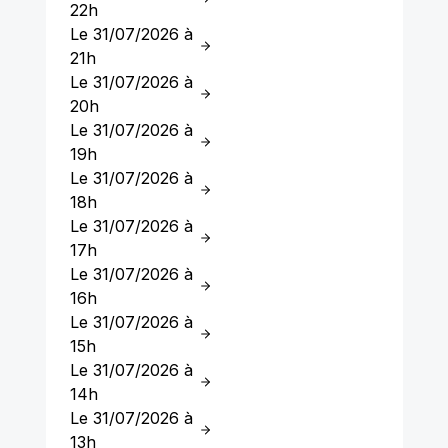
22h
Le 31/07/2026 à
21h
Le 31/07/2026 à
20h
Le 31/07/2026 à
19h
Le 31/07/2026 à
18h
Le 31/07/2026 à
17h
Le 31/07/2026 à
16h
Le 31/07/2026 à
15h
Le 31/07/2026 à
14h
Le 31/07/2026 à
13h