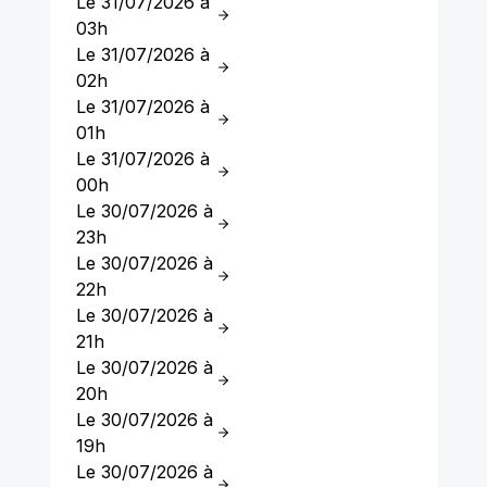
Le 31/07/2026 à
03h
Le 31/07/2026 à
02h
Le 31/07/2026 à
01h
Le 31/07/2026 à
00h
Le 30/07/2026 à
23h
Le 30/07/2026 à
22h
Le 30/07/2026 à
21h
Le 30/07/2026 à
20h
Le 30/07/2026 à
19h
Le 30/07/2026 à