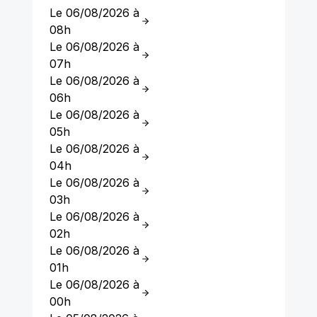
Le 06/08/2026 à
08h
Le 06/08/2026 à
07h
Le 06/08/2026 à
06h
Le 06/08/2026 à
05h
Le 06/08/2026 à
04h
Le 06/08/2026 à
03h
Le 06/08/2026 à
02h
Le 06/08/2026 à
01h
Le 06/08/2026 à
00h