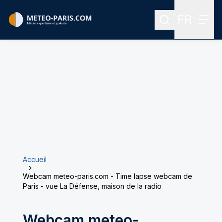
FR
Rechercher
Menu
Menu des
Accueil
Webcam meteo-paris.com - Time lapse webcam de
Paris - vue La Défense, maison de la radio
Webcam meteo-