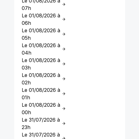
Le 01/08/2026 à
07h
Le 01/08/2026 à
06h
Le 01/08/2026 à
05h
Le 01/08/2026 à
04h
Le 01/08/2026 à
03h
Le 01/08/2026 à
02h
Le 01/08/2026 à
01h
Le 01/08/2026 à
00h
Le 31/07/2026 à
23h
Le 31/07/2026 à