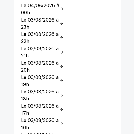
Le 04/08/2026 à
00h
Le 03/08/2026 à
23h
Le 03/08/2026 à
22h
Le 03/08/2026 à
21h
Le 03/08/2026 à
20h
Le 03/08/2026 à
19h
Le 03/08/2026 à
18h
Le 03/08/2026 à
17h
Le 03/08/2026 à
16h