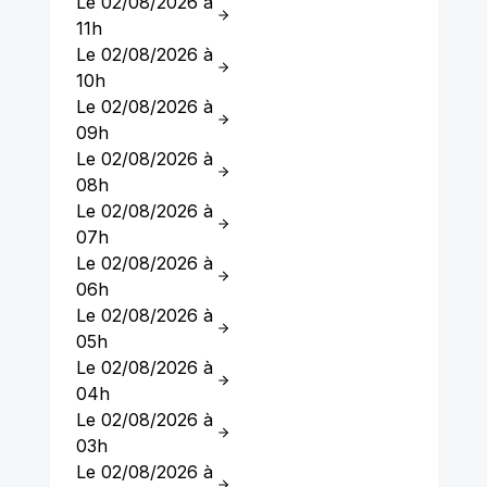
Le 02/08/2026 à
11h
Le 02/08/2026 à
10h
Le 02/08/2026 à
09h
Le 02/08/2026 à
08h
Le 02/08/2026 à
07h
Le 02/08/2026 à
06h
Le 02/08/2026 à
05h
Le 02/08/2026 à
04h
Le 02/08/2026 à
03h
Le 02/08/2026 à