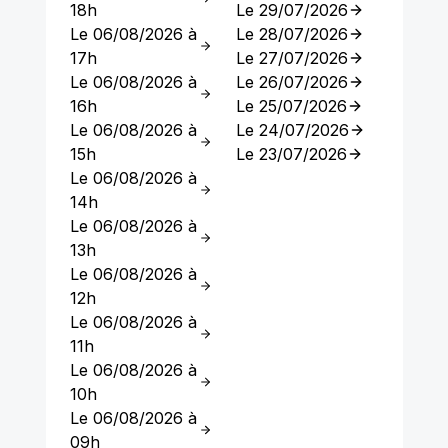
18h
Le 29/07/2026
Le 06/08/2026 à
Le 28/07/2026
17h
Le 27/07/2026
Le 06/08/2026 à
Le 26/07/2026
16h
Le 25/07/2026
Le 06/08/2026 à
Le 24/07/2026
15h
Le 23/07/2026
Le 06/08/2026 à
14h
Le 06/08/2026 à
13h
Le 06/08/2026 à
12h
Le 06/08/2026 à
11h
Le 06/08/2026 à
10h
Le 06/08/2026 à
09h