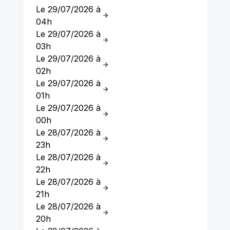
Le 29/07/2026 à
04h
Le 29/07/2026 à
03h
Le 29/07/2026 à
02h
Le 29/07/2026 à
01h
Le 29/07/2026 à
00h
Le 28/07/2026 à
23h
Le 28/07/2026 à
22h
Le 28/07/2026 à
21h
Le 28/07/2026 à
20h