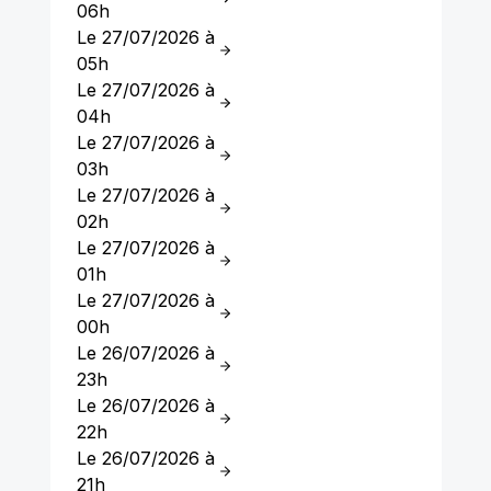
06h
Le 27/07/2026 à
05h
Le 27/07/2026 à
04h
Le 27/07/2026 à
03h
Le 27/07/2026 à
02h
Le 27/07/2026 à
01h
Le 27/07/2026 à
00h
Le 26/07/2026 à
23h
Le 26/07/2026 à
22h
Le 26/07/2026 à
21h