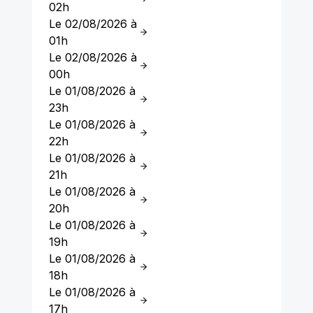
02h
Le 02/08/2026 à
01h
Le 02/08/2026 à
00h
Le 01/08/2026 à
23h
Le 01/08/2026 à
22h
Le 01/08/2026 à
21h
Le 01/08/2026 à
20h
Le 01/08/2026 à
19h
Le 01/08/2026 à
18h
Le 01/08/2026 à
17h