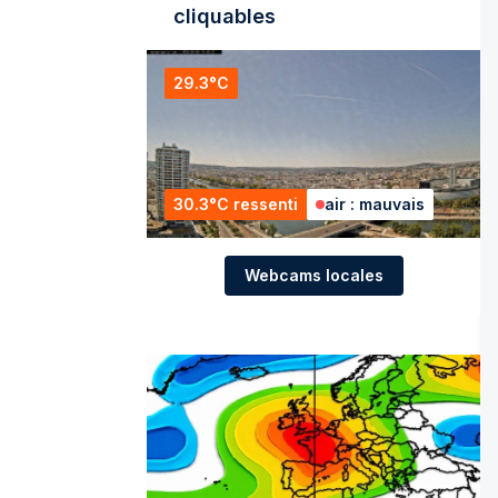
cliquables
29.3°C
30.3°C ressenti
air : mauvais
Webcams locales