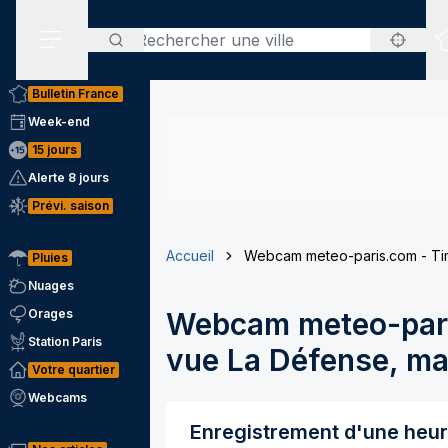
Rechercher
Menu secondaire
Bulletin France
Week-end
15 jours
Alerte 8 jours
Prévi. saison
Accueil
Webcam meteo-paris.com - Tim
Pluies
Nuages
Orages
Webcam meteo-pari
Station Paris
vue La Défense, mai
Votre quartier
Webcams
Enregistrement d'une heu