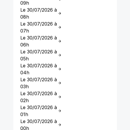
09h
Le 30/07/2026 à
08h
Le 30/07/2026 à
07h
Le 30/07/2026 à
06h
Le 30/07/2026 à
05h
Le 30/07/2026 à
04h
Le 30/07/2026 à
03h
Le 30/07/2026 à
02h
Le 30/07/2026 à
01h
Le 30/07/2026 à
00h