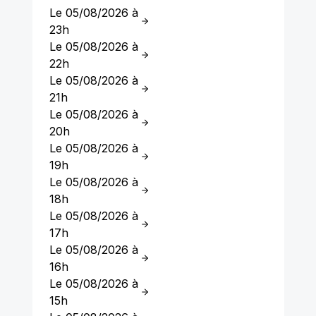
Le 05/08/2026 à
23h
Le 05/08/2026 à
22h
Le 05/08/2026 à
21h
Le 05/08/2026 à
20h
Le 05/08/2026 à
19h
Le 05/08/2026 à
18h
Le 05/08/2026 à
17h
Le 05/08/2026 à
16h
Le 05/08/2026 à
15h