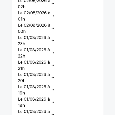
Le 02/08/2026 à
02h
Le 02/08/2026 à
01h
Le 02/08/2026 à
00h
Le 01/08/2026 à
23h
Le 01/08/2026 à
22h
Le 01/08/2026 à
21h
Le 01/08/2026 à
20h
Le 01/08/2026 à
19h
Le 01/08/2026 à
18h
Le 01/08/2026 à