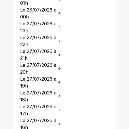
01h
Le 28/07/2026 à
00h
Le 27/07/2026 à
23h
Le 27/07/2026 à
22h
Le 27/07/2026 à
21h
Le 27/07/2026 à
20h
Le 27/07/2026 à
19h
Le 27/07/2026 à
18h
Le 27/07/2026 à
17h
Le 27/07/2026 à
16h