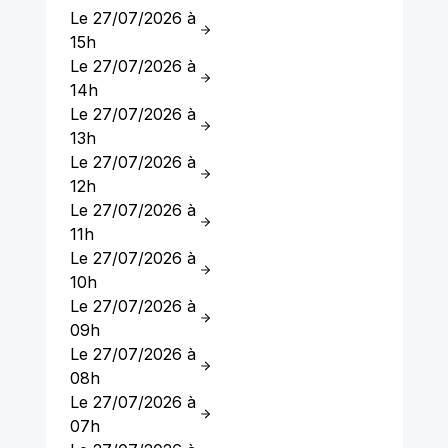
Le 27/07/2026 à
15h
Le 27/07/2026 à
14h
Le 27/07/2026 à
13h
Le 27/07/2026 à
12h
Le 27/07/2026 à
11h
Le 27/07/2026 à
10h
Le 27/07/2026 à
09h
Le 27/07/2026 à
08h
Le 27/07/2026 à
07h