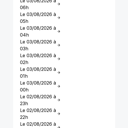
Le 03/08/2026 à
06h
Le 03/08/2026 à
05h
Le 03/08/2026 à
04h
Le 03/08/2026 à
03h
Le 03/08/2026 à
02h
Le 03/08/2026 à
01h
Le 03/08/2026 à
00h
Le 02/08/2026 à
23h
Le 02/08/2026 à
22h
Le 02/08/2026 à