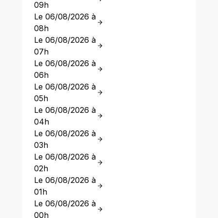
09h
Le 06/08/2026 à
08h
Le 06/08/2026 à
07h
Le 06/08/2026 à
06h
Le 06/08/2026 à
05h
Le 06/08/2026 à
04h
Le 06/08/2026 à
03h
Le 06/08/2026 à
02h
Le 06/08/2026 à
01h
Le 06/08/2026 à
00h