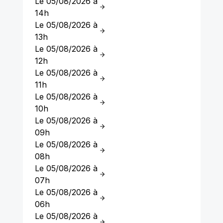
Le 05/08/2026 à
14h
Le 05/08/2026 à
13h
Le 05/08/2026 à
12h
Le 05/08/2026 à
11h
Le 05/08/2026 à
10h
Le 05/08/2026 à
09h
Le 05/08/2026 à
08h
Le 05/08/2026 à
07h
Le 05/08/2026 à
06h
Le 05/08/2026 à