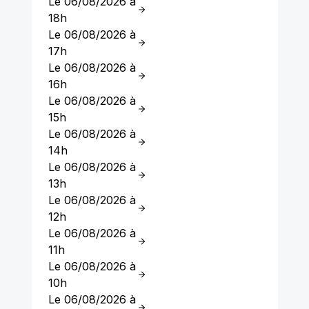
Le 06/08/2026 à
18h
Le 06/08/2026 à
17h
Le 06/08/2026 à
16h
Le 06/08/2026 à
15h
Le 06/08/2026 à
14h
Le 06/08/2026 à
13h
Le 06/08/2026 à
12h
Le 06/08/2026 à
11h
Le 06/08/2026 à
10h
Le 06/08/2026 à