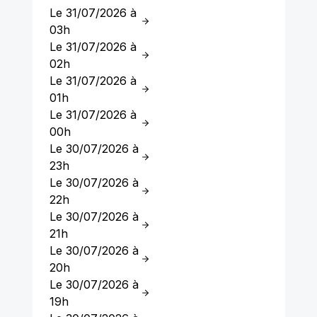
Le 31/07/2026 à
03h
Le 31/07/2026 à
02h
Le 31/07/2026 à
01h
Le 31/07/2026 à
00h
Le 30/07/2026 à
23h
Le 30/07/2026 à
22h
Le 30/07/2026 à
21h
Le 30/07/2026 à
20h
Le 30/07/2026 à
19h