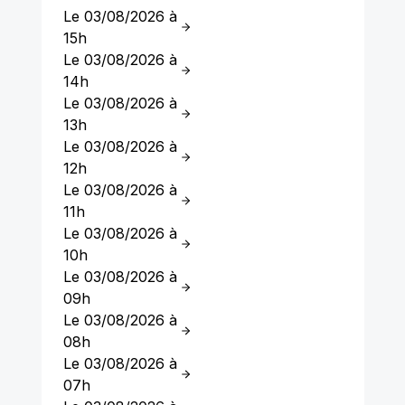
Le 03/08/2026 à
15h
Le 03/08/2026 à
14h
Le 03/08/2026 à
13h
Le 03/08/2026 à
12h
Le 03/08/2026 à
11h
Le 03/08/2026 à
10h
Le 03/08/2026 à
09h
Le 03/08/2026 à
08h
Le 03/08/2026 à
07h