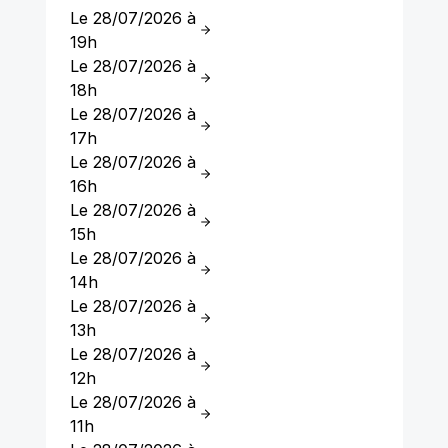
Le 28/07/2026 à
19h
Le 28/07/2026 à
18h
Le 28/07/2026 à
17h
Le 28/07/2026 à
16h
Le 28/07/2026 à
15h
Le 28/07/2026 à
14h
Le 28/07/2026 à
13h
Le 28/07/2026 à
12h
Le 28/07/2026 à
11h