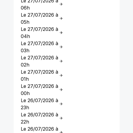
Le 27/07/2026 à
06h
Le 27/07/2026 à
05h
Le 27/07/2026 à
04h
Le 27/07/2026 à
03h
Le 27/07/2026 à
02h
Le 27/07/2026 à
01h
Le 27/07/2026 à
00h
Le 26/07/2026 à
23h
Le 26/07/2026 à
22h
Le 26/07/2026 à