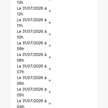
13h
Le 31/07/2026 à
12h
Le 31/07/2026 à
11h
Le 31/07/2026 à
10h
Le 31/07/2026 à
09h
Le 31/07/2026 à
08h
Le 31/07/2026 à
07h
Le 31/07/2026 à
06h
Le 31/07/2026 à
05h
Le 31/07/2026 à
04h