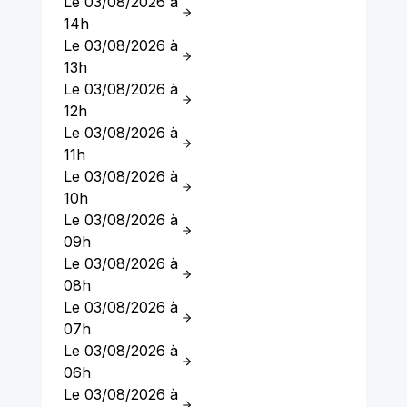
Le 03/08/2026 à
14h
Le 03/08/2026 à
13h
Le 03/08/2026 à
12h
Le 03/08/2026 à
11h
Le 03/08/2026 à
10h
Le 03/08/2026 à
09h
Le 03/08/2026 à
08h
Le 03/08/2026 à
07h
Le 03/08/2026 à
06h
Le 03/08/2026 à