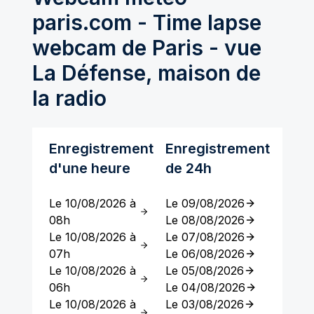
paris.com - Time lapse
webcam de Paris - vue
La Défense, maison de
la radio
Enregistrement
Enregistrement
d'une heure
de 24h
Le 10/08/2026 à
Le 09/08/2026
08h
Le 08/08/2026
Le 10/08/2026 à
Le 07/08/2026
07h
Le 06/08/2026
Le 10/08/2026 à
Le 05/08/2026
06h
Le 04/08/2026
Le 10/08/2026 à
Le 03/08/2026