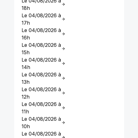
Le 04/08/2026 à
18h
Le 04/08/2026 à
17h
Le 04/08/2026 à
16h
Le 04/08/2026 à
15h
Le 04/08/2026 à
14h
Le 04/08/2026 à
13h
Le 04/08/2026 à
12h
Le 04/08/2026 à
11h
Le 04/08/2026 à
10h
Le 04/08/2026 à