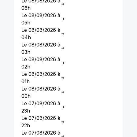
Le 08/08/2026 à
06h
Le 08/08/2026 à
05h
Le 08/08/2026 à
04h
Le 08/08/2026 à
03h
Le 08/08/2026 à
02h
Le 08/08/2026 à
01h
Le 08/08/2026 à
00h
Le 07/08/2026 à
23h
Le 07/08/2026 à
22h
Le 07/08/2026 à