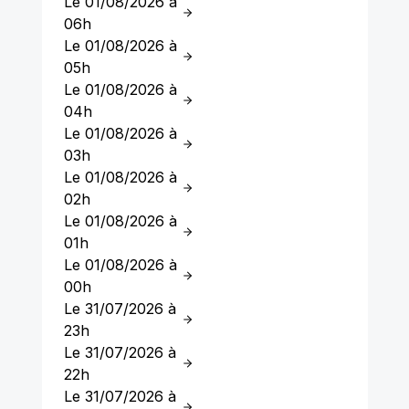
Le 01/08/2026 à
06h
Le 01/08/2026 à
05h
Le 01/08/2026 à
04h
Le 01/08/2026 à
03h
Le 01/08/2026 à
02h
Le 01/08/2026 à
01h
Le 01/08/2026 à
00h
Le 31/07/2026 à
23h
Le 31/07/2026 à
22h
Le 31/07/2026 à