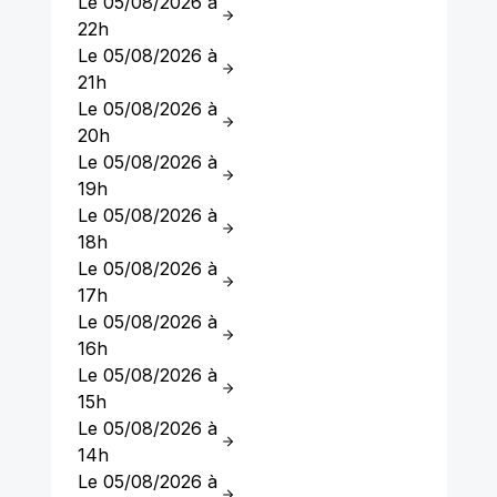
Le 05/08/2026 à
22h
Le 05/08/2026 à
21h
Le 05/08/2026 à
20h
Le 05/08/2026 à
19h
Le 05/08/2026 à
18h
Le 05/08/2026 à
17h
Le 05/08/2026 à
16h
Le 05/08/2026 à
15h
Le 05/08/2026 à
14h
Le 05/08/2026 à