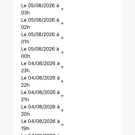
Le 05/08/2026 à
03h
Le 05/08/2026 à
02h
Le 05/08/2026 à
01h
Le 05/08/2026 à
00h
Le 04/08/2026 à
23h
Le 04/08/2026 à
22h
Le 04/08/2026 à
21h
Le 04/08/2026 à
20h
Le 04/08/2026 à
19h