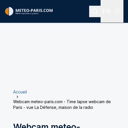
FR
Rechercher
Menu
Menu des
Accueil
Webcam meteo-paris.com - Time lapse webcam de
Paris - vue La Défense, maison de la radio
Webcam meteo-