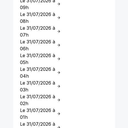
Le 31/07/2026 à
09h
Le 31/07/2026 à
08h
Le 31/07/2026 à
07h
Le 31/07/2026 à
06h
Le 31/07/2026 à
05h
Le 31/07/2026 à
04h
Le 31/07/2026 à
03h
Le 31/07/2026 à
02h
Le 31/07/2026 à
01h
Le 31/07/2026 à