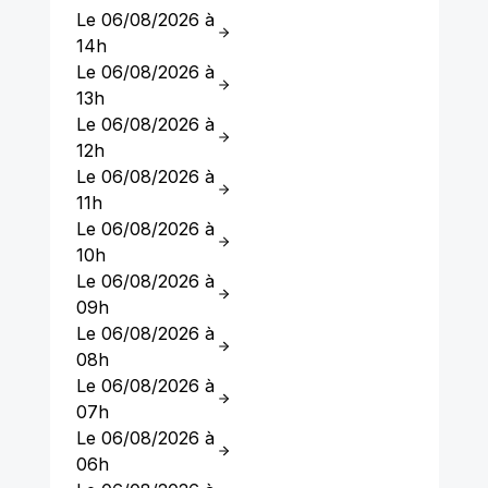
Le 06/08/2026 à
14h
Le 06/08/2026 à
13h
Le 06/08/2026 à
12h
Le 06/08/2026 à
11h
Le 06/08/2026 à
10h
Le 06/08/2026 à
09h
Le 06/08/2026 à
08h
Le 06/08/2026 à
07h
Le 06/08/2026 à
06h