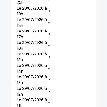
20h
Le 29/07/2026 à
19h
Le 29/07/2026 à
18h
Le 29/07/2026 à
17h
Le 29/07/2026 à
16h
Le 29/07/2026 à
15h
Le 29/07/2026 à
14h
Le 29/07/2026 à
13h
Le 29/07/2026 à
12h
Le 29/07/2026 à
11h