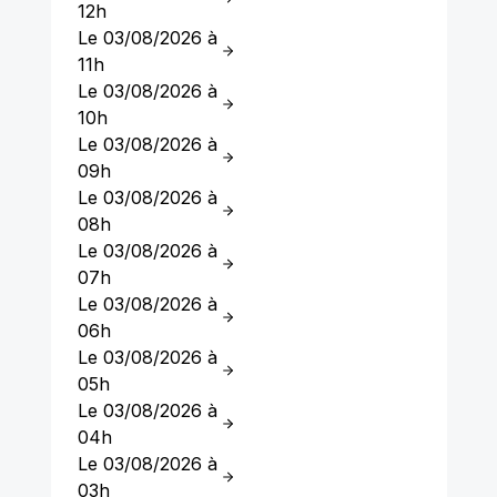
12h
Le 03/08/2026 à
11h
Le 03/08/2026 à
10h
Le 03/08/2026 à
09h
Le 03/08/2026 à
08h
Le 03/08/2026 à
07h
Le 03/08/2026 à
06h
Le 03/08/2026 à
05h
Le 03/08/2026 à
04h
Le 03/08/2026 à
03h