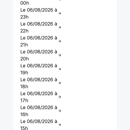
00h
Le 06/08/2026 à
23h
Le 06/08/2026 à
22h
Le 06/08/2026 à
21h
Le 06/08/2026 à
20h
Le 06/08/2026 à
19h
Le 06/08/2026 à
18h
Le 06/08/2026 à
17h
Le 06/08/2026 à
16h
Le 06/08/2026 à
15h