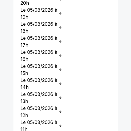
20h
Le 05/08/2026 à
19h
Le 05/08/2026 à
18h
Le 05/08/2026 à
17h
Le 05/08/2026 à
16h
Le 05/08/2026 à
15h
Le 05/08/2026 à
14h
Le 05/08/2026 à
13h
Le 05/08/2026 à
12h
Le 05/08/2026 à
11h