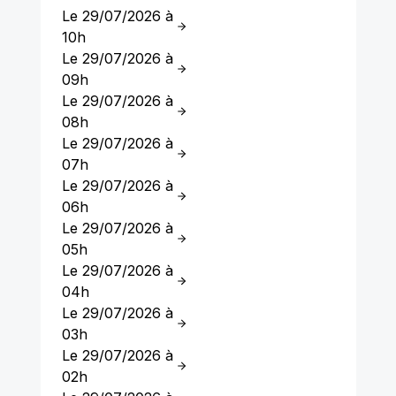
Le 29/07/2026 à
10h
Le 29/07/2026 à
09h
Le 29/07/2026 à
08h
Le 29/07/2026 à
07h
Le 29/07/2026 à
06h
Le 29/07/2026 à
05h
Le 29/07/2026 à
04h
Le 29/07/2026 à
03h
Le 29/07/2026 à
02h