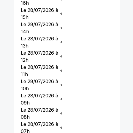
16h
Le 28/07/2026 à
15h
Le 28/07/2026 à
14h
Le 28/07/2026 à
13h
Le 28/07/2026 à
12h
Le 28/07/2026 à
11h
Le 28/07/2026 à
10h
Le 28/07/2026 à
09h
Le 28/07/2026 à
08h
Le 28/07/2026 à
07h