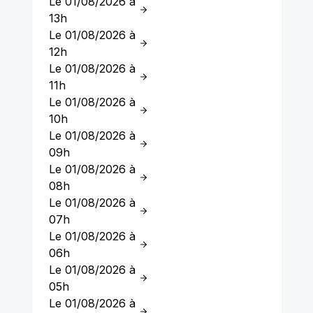
Le 01/08/2026 à
13h
Le 01/08/2026 à
12h
Le 01/08/2026 à
11h
Le 01/08/2026 à
10h
Le 01/08/2026 à
09h
Le 01/08/2026 à
08h
Le 01/08/2026 à
07h
Le 01/08/2026 à
06h
Le 01/08/2026 à
05h
Le 01/08/2026 à