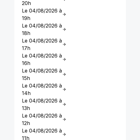
20h
Le 04/08/2026 à
19h
Le 04/08/2026 à
18h
Le 04/08/2026 à
17h
Le 04/08/2026 à
16h
Le 04/08/2026 à
15h
Le 04/08/2026 à
14h
Le 04/08/2026 à
13h
Le 04/08/2026 à
12h
Le 04/08/2026 à
11h