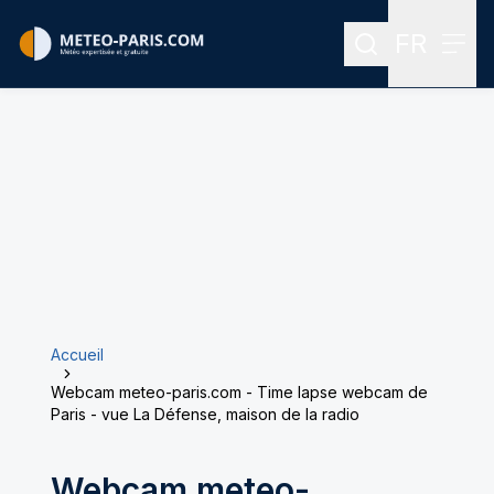
FR
Rechercher
Menu
Menu des
Accueil
Webcam meteo-paris.com - Time lapse webcam de
Paris - vue La Défense, maison de la radio
Webcam meteo-