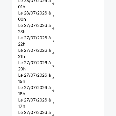
Le 28/07/2026 à
01h
Le 28/07/2026 à
00h
Le 27/07/2026 à
23h
Le 27/07/2026 à
22h
Le 27/07/2026 à
21h
Le 27/07/2026 à
20h
Le 27/07/2026 à
19h
Le 27/07/2026 à
18h
Le 27/07/2026 à
17h
Le 27/07/2026 à