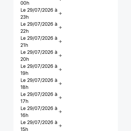
00h
Le 29/07/2026 à
23h
Le 29/07/2026 à
22h
Le 29/07/2026 à
21h
Le 29/07/2026 à
20h
Le 29/07/2026 à
19h
Le 29/07/2026 à
18h
Le 29/07/2026 à
17h
Le 29/07/2026 à
16h
Le 29/07/2026 à
15h