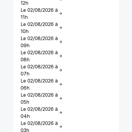
12h
Le 02/08/2026 à
11h
Le 02/08/2026 à
10h
Le 02/08/2026 à
09h
Le 02/08/2026 à
08h
Le 02/08/2026 à
07h
Le 02/08/2026 à
06h
Le 02/08/2026 à
05h
Le 02/08/2026 à
04h
Le 02/08/2026 à
03h