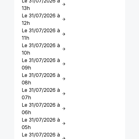
Le 31/07/2026 à
13h
Le 31/07/2026 à
12h
Le 31/07/2026 à
11h
Le 31/07/2026 à
10h
Le 31/07/2026 à
09h
Le 31/07/2026 à
08h
Le 31/07/2026 à
07h
Le 31/07/2026 à
06h
Le 31/07/2026 à
05h
Le 31/07/2026 à