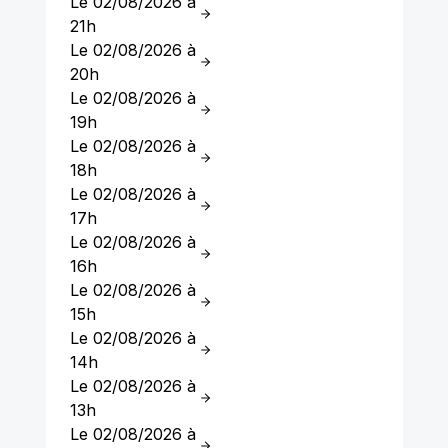
Le 02/08/2026 à
21h
Le 02/08/2026 à
20h
Le 02/08/2026 à
19h
Le 02/08/2026 à
18h
Le 02/08/2026 à
17h
Le 02/08/2026 à
16h
Le 02/08/2026 à
15h
Le 02/08/2026 à
14h
Le 02/08/2026 à
13h
Le 02/08/2026 à