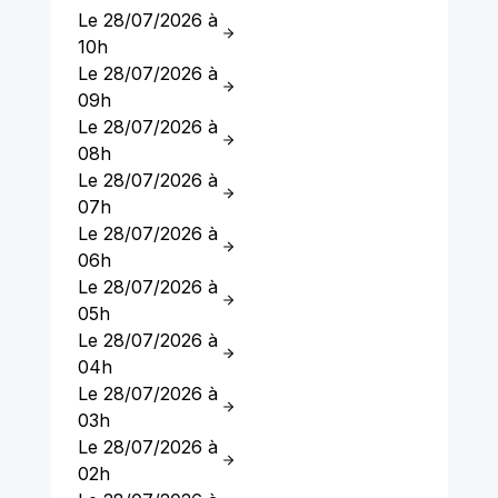
Le 28/07/2026 à
10h
Le 28/07/2026 à
09h
Le 28/07/2026 à
08h
Le 28/07/2026 à
07h
Le 28/07/2026 à
06h
Le 28/07/2026 à
05h
Le 28/07/2026 à
04h
Le 28/07/2026 à
03h
Le 28/07/2026 à
02h