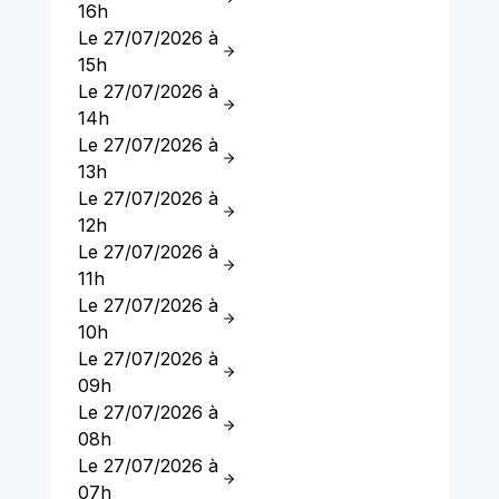
16h
Le 27/07/2026 à
15h
Le 27/07/2026 à
14h
Le 27/07/2026 à
13h
Le 27/07/2026 à
12h
Le 27/07/2026 à
11h
Le 27/07/2026 à
10h
Le 27/07/2026 à
09h
Le 27/07/2026 à
08h
Le 27/07/2026 à
07h