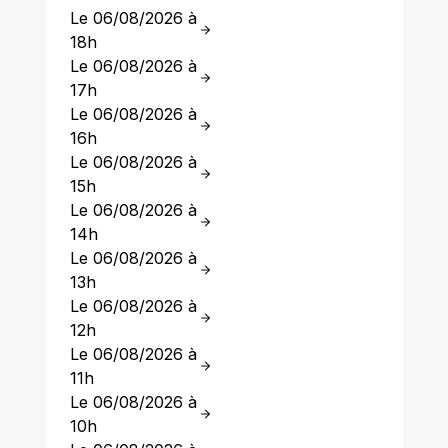
Le 06/08/2026 à
18h
Le 06/08/2026 à
17h
Le 06/08/2026 à
16h
Le 06/08/2026 à
15h
Le 06/08/2026 à
14h
Le 06/08/2026 à
13h
Le 06/08/2026 à
12h
Le 06/08/2026 à
11h
Le 06/08/2026 à
10h