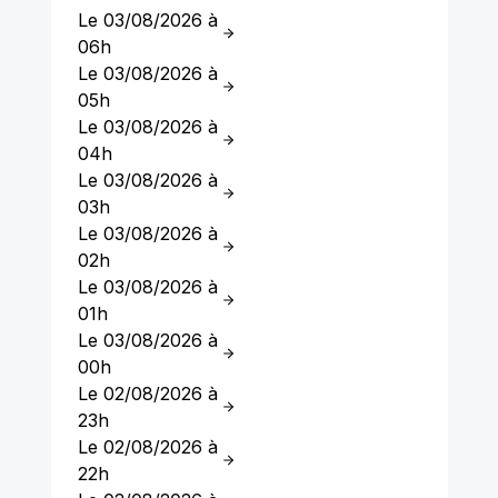
Le 03/08/2026 à
06h
Le 03/08/2026 à
05h
Le 03/08/2026 à
04h
Le 03/08/2026 à
03h
Le 03/08/2026 à
02h
Le 03/08/2026 à
01h
Le 03/08/2026 à
00h
Le 02/08/2026 à
23h
Le 02/08/2026 à
22h