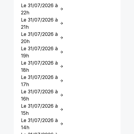
Le 31/07/2026 à
22h
Le 31/07/2026 à
21h
Le 31/07/2026 à
20h
Le 31/07/2026 à
19h
Le 31/07/2026 à
18h
Le 31/07/2026 à
17h
Le 31/07/2026 à
16h
Le 31/07/2026 à
15h
Le 31/07/2026 à
14h