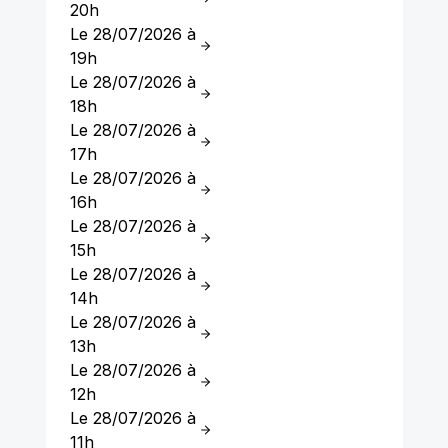
20h
Le 28/07/2026 à
19h
Le 28/07/2026 à
18h
Le 28/07/2026 à
17h
Le 28/07/2026 à
16h
Le 28/07/2026 à
15h
Le 28/07/2026 à
14h
Le 28/07/2026 à
13h
Le 28/07/2026 à
12h
Le 28/07/2026 à
11h