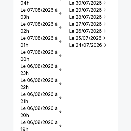
04h
Le 30/07/2026
Le 07/08/2026 à
Le 29/07/2026
03h
Le 28/07/2026
Le 07/08/2026 à
Le 27/07/2026
02h
Le 26/07/2026
Le 07/08/2026 à
Le 25/07/2026
01h
Le 24/07/2026
Le 07/08/2026 à
00h
Le 06/08/2026 à
23h
Le 06/08/2026 à
22h
Le 06/08/2026 à
21h
Le 06/08/2026 à
20h
Le 06/08/2026 à
19h