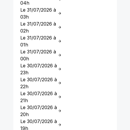
04h
Le 31/07/2026 à
03h
Le 31/07/2026 à
02h
Le 31/07/2026 à
01h
Le 31/07/2026 à
00h
Le 30/07/2026 à
23h
Le 30/07/2026 à
22h
Le 30/07/2026 à
21h
Le 30/07/2026 à
20h
Le 30/07/2026 à
19h