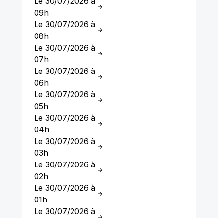
Le 30/07/2026 à
09h
Le 30/07/2026 à
08h
Le 30/07/2026 à
07h
Le 30/07/2026 à
06h
Le 30/07/2026 à
05h
Le 30/07/2026 à
04h
Le 30/07/2026 à
03h
Le 30/07/2026 à
02h
Le 30/07/2026 à
01h
Le 30/07/2026 à