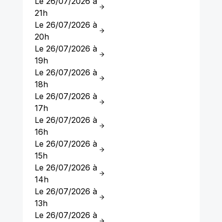
Le 26/07/2026 à
21h
Le 26/07/2026 à
20h
Le 26/07/2026 à
19h
Le 26/07/2026 à
18h
Le 26/07/2026 à
17h
Le 26/07/2026 à
16h
Le 26/07/2026 à
15h
Le 26/07/2026 à
14h
Le 26/07/2026 à
13h
Le 26/07/2026 à