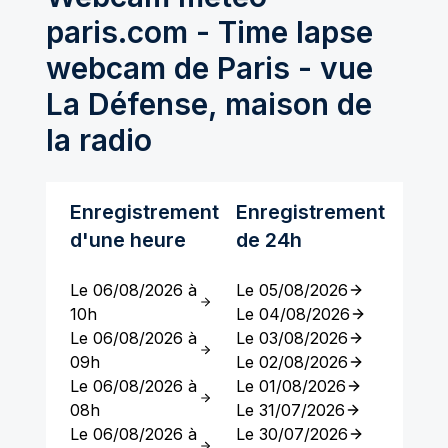
paris.com - Time lapse
webcam de Paris - vue
La Défense, maison de
la radio
Enregistrement
Enregistrement
d'une heure
de 24h
Le 06/08/2026 à
Le 05/08/2026
10h
Le 04/08/2026
Le 06/08/2026 à
Le 03/08/2026
09h
Le 02/08/2026
Le 06/08/2026 à
Le 01/08/2026
08h
Le 31/07/2026
Le 06/08/2026 à
Le 30/07/2026