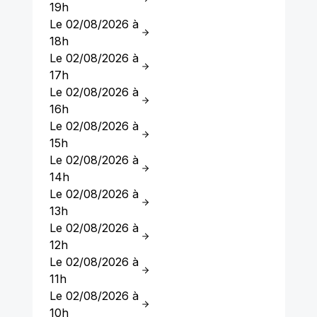
19h
Le 02/08/2026 à
18h
Le 02/08/2026 à
17h
Le 02/08/2026 à
16h
Le 02/08/2026 à
15h
Le 02/08/2026 à
14h
Le 02/08/2026 à
13h
Le 02/08/2026 à
12h
Le 02/08/2026 à
11h
Le 02/08/2026 à
10h