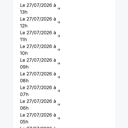
Le 27/07/2026 à
13h
Le 27/07/2026 à
12h
Le 27/07/2026 à
11h
Le 27/07/2026 à
10h
Le 27/07/2026 à
09h
Le 27/07/2026 à
08h
Le 27/07/2026 à
07h
Le 27/07/2026 à
06h
Le 27/07/2026 à
05h