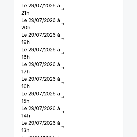
Le 29/07/2026 à
21h
Le 29/07/2026 à
20h
Le 29/07/2026 à
19h
Le 29/07/2026 à
18h
Le 29/07/2026 à
17h
Le 29/07/2026 à
16h
Le 29/07/2026 à
15h
Le 29/07/2026 à
14h
Le 29/07/2026 à
13h