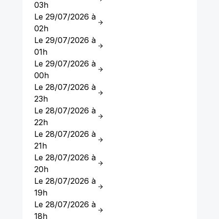
03h
Le 29/07/2026 à
02h
Le 29/07/2026 à
01h
Le 29/07/2026 à
00h
Le 28/07/2026 à
23h
Le 28/07/2026 à
22h
Le 28/07/2026 à
21h
Le 28/07/2026 à
20h
Le 28/07/2026 à
19h
Le 28/07/2026 à
18h