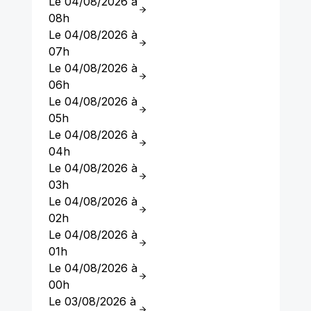
Le 04/08/2026 à
08h
Le 04/08/2026 à
07h
Le 04/08/2026 à
06h
Le 04/08/2026 à
05h
Le 04/08/2026 à
04h
Le 04/08/2026 à
03h
Le 04/08/2026 à
02h
Le 04/08/2026 à
01h
Le 04/08/2026 à
00h
Le 03/08/2026 à