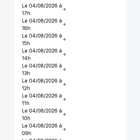
Le 04/08/2026 à
17h
Le 04/08/2026 à
16h
Le 04/08/2026 à
15h
Le 04/08/2026 à
14h
Le 04/08/2026 à
13h
Le 04/08/2026 à
12h
Le 04/08/2026 à
11h
Le 04/08/2026 à
10h
Le 04/08/2026 à
09h