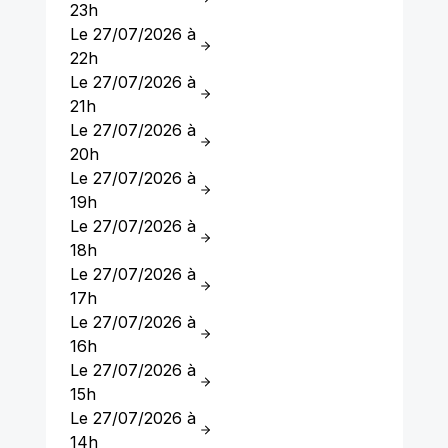
23h
Le 27/07/2026 à
22h
Le 27/07/2026 à
21h
Le 27/07/2026 à
20h
Le 27/07/2026 à
19h
Le 27/07/2026 à
18h
Le 27/07/2026 à
17h
Le 27/07/2026 à
16h
Le 27/07/2026 à
15h
Le 27/07/2026 à
14h