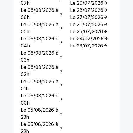
07h
Le 29/07/2026
Le 06/08/2026 à
Le 28/07/2026
06h
Le 27/07/2026
Le 06/08/2026 à
Le 26/07/2026
05h
Le 25/07/2026
Le 06/08/2026 à
Le 24/07/2026
04h
Le 23/07/2026
Le 06/08/2026 à
03h
Le 06/08/2026 à
02h
Le 06/08/2026 à
01h
Le 06/08/2026 à
00h
Le 05/08/2026 à
23h
Le 05/08/2026 à
22h