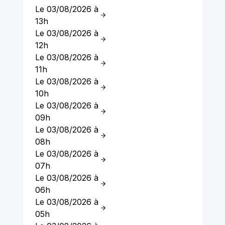
Le 03/08/2026 à
13h
Le 03/08/2026 à
12h
Le 03/08/2026 à
11h
Le 03/08/2026 à
10h
Le 03/08/2026 à
09h
Le 03/08/2026 à
08h
Le 03/08/2026 à
07h
Le 03/08/2026 à
06h
Le 03/08/2026 à
05h