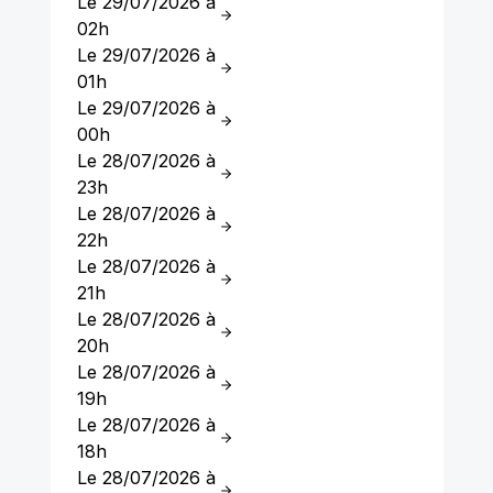
Le 29/07/2026 à
02h
Le 29/07/2026 à
01h
Le 29/07/2026 à
00h
Le 28/07/2026 à
23h
Le 28/07/2026 à
22h
Le 28/07/2026 à
21h
Le 28/07/2026 à
20h
Le 28/07/2026 à
19h
Le 28/07/2026 à
18h
Le 28/07/2026 à