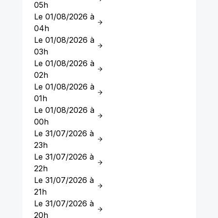
05h
Le 01/08/2026 à
04h
Le 01/08/2026 à
03h
Le 01/08/2026 à
02h
Le 01/08/2026 à
01h
Le 01/08/2026 à
00h
Le 31/07/2026 à
23h
Le 31/07/2026 à
22h
Le 31/07/2026 à
21h
Le 31/07/2026 à
20h