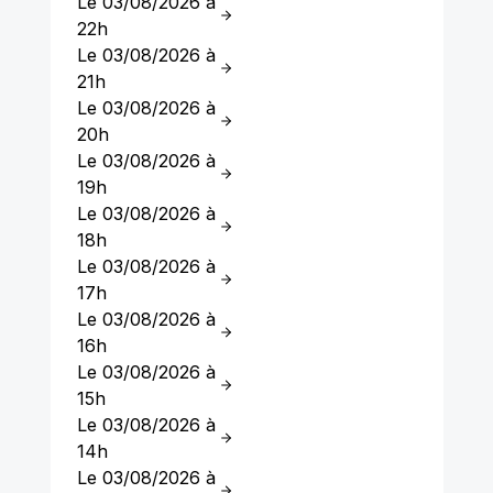
Le 03/08/2026 à
22h
Le 03/08/2026 à
21h
Le 03/08/2026 à
20h
Le 03/08/2026 à
19h
Le 03/08/2026 à
18h
Le 03/08/2026 à
17h
Le 03/08/2026 à
16h
Le 03/08/2026 à
15h
Le 03/08/2026 à
14h
Le 03/08/2026 à