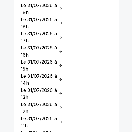
Le 31/07/2026 à
19h
Le 31/07/2026 à
18h
Le 31/07/2026 à
17h
Le 31/07/2026 à
16h
Le 31/07/2026 à
15h
Le 31/07/2026 à
14h
Le 31/07/2026 à
13h
Le 31/07/2026 à
12h
Le 31/07/2026 à
11h