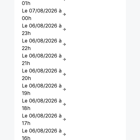
01h
Le 07/08/2026 à
00h
Le 06/08/2026 à
23h
Le 06/08/2026 à
22h
Le 06/08/2026 à
21h
Le 06/08/2026 à
20h
Le 06/08/2026 à
19h
Le 06/08/2026 à
18h
Le 06/08/2026 à
17h
Le 06/08/2026 à
16h