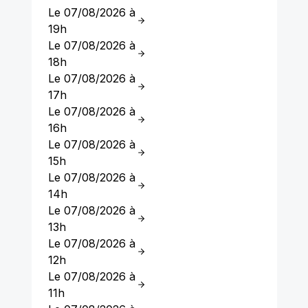
Le 07/08/2026 à
19h
Le 07/08/2026 à
18h
Le 07/08/2026 à
17h
Le 07/08/2026 à
16h
Le 07/08/2026 à
15h
Le 07/08/2026 à
14h
Le 07/08/2026 à
13h
Le 07/08/2026 à
12h
Le 07/08/2026 à
11h