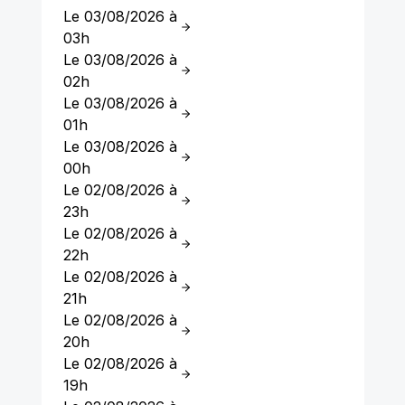
Le 03/08/2026 à
03h
Le 03/08/2026 à
02h
Le 03/08/2026 à
01h
Le 03/08/2026 à
00h
Le 02/08/2026 à
23h
Le 02/08/2026 à
22h
Le 02/08/2026 à
21h
Le 02/08/2026 à
20h
Le 02/08/2026 à
19h