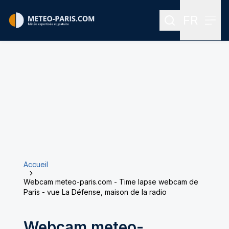
FR
Rechercher
Menu
Menu des
Accueil
Webcam meteo-paris.com - Time lapse webcam de
Paris - vue La Défense, maison de la radio
Webcam meteo-