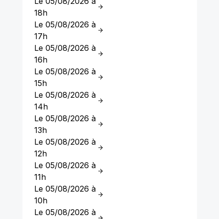
Le 05/08/2026 à
18h
Le 05/08/2026 à
17h
Le 05/08/2026 à
16h
Le 05/08/2026 à
15h
Le 05/08/2026 à
14h
Le 05/08/2026 à
13h
Le 05/08/2026 à
12h
Le 05/08/2026 à
11h
Le 05/08/2026 à
10h
Le 05/08/2026 à