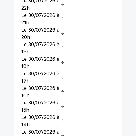
Le 30/07/2026 à
22h
Le 30/07/2026 à
21h
Le 30/07/2026 à
20h
Le 30/07/2026 à
19h
Le 30/07/2026 à
18h
Le 30/07/2026 à
17h
Le 30/07/2026 à
16h
Le 30/07/2026 à
15h
Le 30/07/2026 à
14h
Le 30/07/2026 à