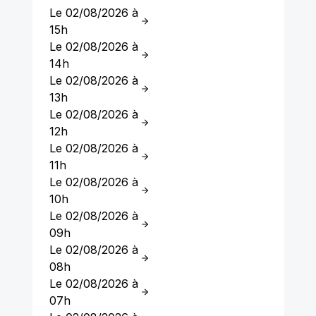
Le 02/08/2026 à
15h
Le 02/08/2026 à
14h
Le 02/08/2026 à
13h
Le 02/08/2026 à
12h
Le 02/08/2026 à
11h
Le 02/08/2026 à
10h
Le 02/08/2026 à
09h
Le 02/08/2026 à
08h
Le 02/08/2026 à
07h