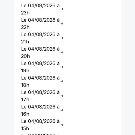
Le 04/08/2026 à
23h
Le 04/08/2026 à
22h
Le 04/08/2026 à
21h
Le 04/08/2026 à
20h
Le 04/08/2026 à
19h
Le 04/08/2026 à
18h
Le 04/08/2026 à
17h
Le 04/08/2026 à
16h
Le 04/08/2026 à
15h