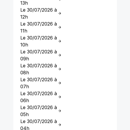
13h
Le 30/07/2026 à
12h
Le 30/07/2026 à
11h
Le 30/07/2026 à
10h
Le 30/07/2026 à
09h
Le 30/07/2026 à
08h
Le 30/07/2026 à
07h
Le 30/07/2026 à
06h
Le 30/07/2026 à
05h
Le 30/07/2026 à
04h