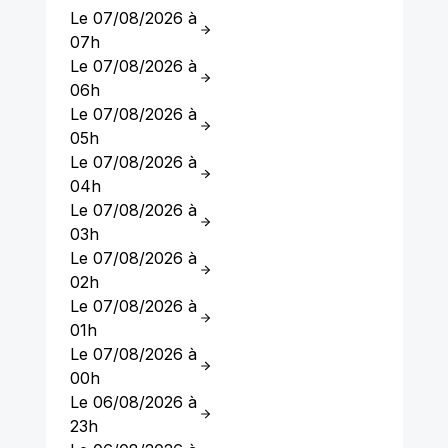
Le 07/08/2026 à
07h
Le 07/08/2026 à
06h
Le 07/08/2026 à
05h
Le 07/08/2026 à
04h
Le 07/08/2026 à
03h
Le 07/08/2026 à
02h
Le 07/08/2026 à
01h
Le 07/08/2026 à
00h
Le 06/08/2026 à
23h