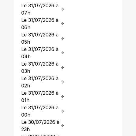
Le 31/07/2026 à
07h
Le 31/07/2026 à
06h
Le 31/07/2026 à
05h
Le 31/07/2026 à
04h
Le 31/07/2026 à
03h
Le 31/07/2026 à
02h
Le 31/07/2026 à
01h
Le 31/07/2026 à
00h
Le 30/07/2026 à
23h