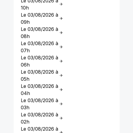
Le 03/08/2026 à
10h
Le 03/08/2026 à
09h
Le 03/08/2026 à
08h
Le 03/08/2026 à
07h
Le 03/08/2026 à
06h
Le 03/08/2026 à
05h
Le 03/08/2026 à
04h
Le 03/08/2026 à
03h
Le 03/08/2026 à
02h
Le 03/08/2026 à