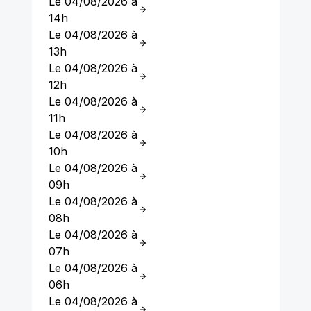
Le 04/08/2026 à
14h
Le 04/08/2026 à
13h
Le 04/08/2026 à
12h
Le 04/08/2026 à
11h
Le 04/08/2026 à
10h
Le 04/08/2026 à
09h
Le 04/08/2026 à
08h
Le 04/08/2026 à
07h
Le 04/08/2026 à
06h
Le 04/08/2026 à