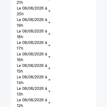
21h
Le 08/08/2026 à
20h
Le 08/08/2026 à
19h
Le 08/08/2026 à
18h
Le 08/08/2026 à
17h
Le 08/08/2026 à
16h
Le 08/08/2026 à
15h
Le 08/08/2026 à
14h
Le 08/08/2026 à
13h
Le 08/08/2026 à
12h