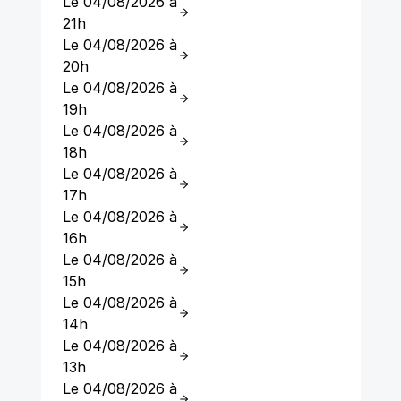
Le 04/08/2026 à
21h
Le 04/08/2026 à
20h
Le 04/08/2026 à
19h
Le 04/08/2026 à
18h
Le 04/08/2026 à
17h
Le 04/08/2026 à
16h
Le 04/08/2026 à
15h
Le 04/08/2026 à
14h
Le 04/08/2026 à
13h
Le 04/08/2026 à