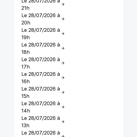
Le 28/07/2026 à
21h
Le 28/07/2026 à
20h
Le 28/07/2026 à
19h
Le 28/07/2026 à
18h
Le 28/07/2026 à
17h
Le 28/07/2026 à
16h
Le 28/07/2026 à
15h
Le 28/07/2026 à
14h
Le 28/07/2026 à
13h
Le 28/07/2026 à