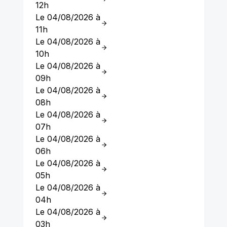
12h
Le 04/08/2026 à
11h
Le 04/08/2026 à
10h
Le 04/08/2026 à
09h
Le 04/08/2026 à
08h
Le 04/08/2026 à
07h
Le 04/08/2026 à
06h
Le 04/08/2026 à
05h
Le 04/08/2026 à
04h
Le 04/08/2026 à
03h