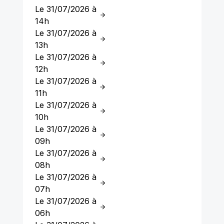
Le 31/07/2026 à
14h
Le 31/07/2026 à
13h
Le 31/07/2026 à
12h
Le 31/07/2026 à
11h
Le 31/07/2026 à
10h
Le 31/07/2026 à
09h
Le 31/07/2026 à
08h
Le 31/07/2026 à
07h
Le 31/07/2026 à
06h