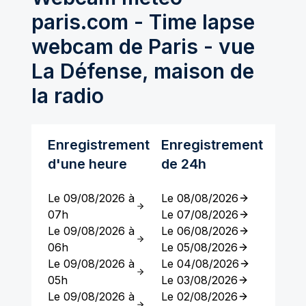
paris.com - Time lapse
webcam de Paris - vue
La Défense, maison de
la radio
Enregistrement
Enregistrement
d'une heure
de 24h
Le 09/08/2026 à
Le 08/08/2026
07h
Le 07/08/2026
Le 09/08/2026 à
Le 06/08/2026
06h
Le 05/08/2026
Le 09/08/2026 à
Le 04/08/2026
05h
Le 03/08/2026
Le 09/08/2026 à
Le 02/08/2026