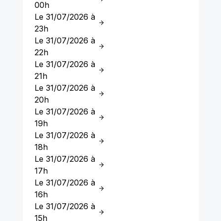
00h
Le 31/07/2026 à
23h
Le 31/07/2026 à
22h
Le 31/07/2026 à
21h
Le 31/07/2026 à
20h
Le 31/07/2026 à
19h
Le 31/07/2026 à
18h
Le 31/07/2026 à
17h
Le 31/07/2026 à
16h
Le 31/07/2026 à
15h