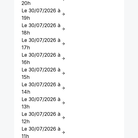
20h
Le 30/07/2026 à
19h
Le 30/07/2026 à
18h
Le 30/07/2026 à
17h
Le 30/07/2026 à
16h
Le 30/07/2026 à
15h
Le 30/07/2026 à
14h
Le 30/07/2026 à
13h
Le 30/07/2026 à
12h
Le 30/07/2026 à
11h