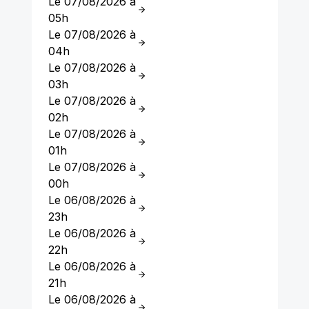
Le 07/08/2026 à
05h
Le 07/08/2026 à
04h
Le 07/08/2026 à
03h
Le 07/08/2026 à
02h
Le 07/08/2026 à
01h
Le 07/08/2026 à
00h
Le 06/08/2026 à
23h
Le 06/08/2026 à
22h
Le 06/08/2026 à
21h
Le 06/08/2026 à