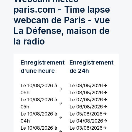
paris.com - Time lapse
webcam de Paris - vue
La Défense, maison de
la radio
Enregistrement
Enregistrement
d'une heure
de 24h
Le 10/08/2026 à
Le 09/08/2026
06h
Le 08/08/2026
Le 10/08/2026 à
Le 07/08/2026
05h
Le 06/08/2026
Le 10/08/2026 à
Le 05/08/2026
04h
Le 04/08/2026
Le 10/08/2026 à
Le 03/08/2026