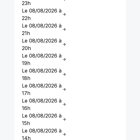
23h
Le 08/08/2026 à
22h
Le 08/08/2026 à
21h
Le 08/08/2026 à
20h
Le 08/08/2026 à
19h
Le 08/08/2026 à
18h
Le 08/08/2026 à
17h
Le 08/08/2026 à
16h
Le 08/08/2026 à
15h
Le 08/08/2026 à
14h