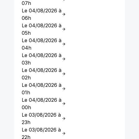
07h
Le 04/08/2026 à
06h
Le 04/08/2026 à
05h
Le 04/08/2026 à
04h
Le 04/08/2026 à
03h
Le 04/08/2026 à
02h
Le 04/08/2026 à
01h
Le 04/08/2026 à
00h
Le 03/08/2026 à
23h
Le 03/08/2026 à
22h