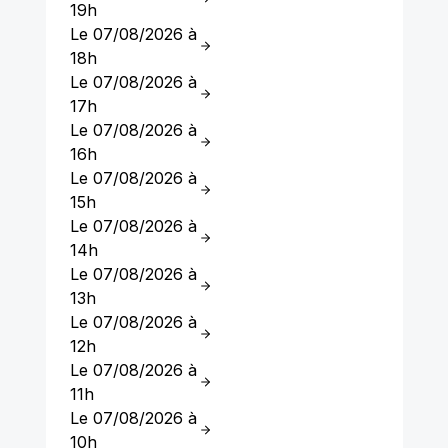
19h
Le 07/08/2026 à
18h
Le 07/08/2026 à
17h
Le 07/08/2026 à
16h
Le 07/08/2026 à
15h
Le 07/08/2026 à
14h
Le 07/08/2026 à
13h
Le 07/08/2026 à
12h
Le 07/08/2026 à
11h
Le 07/08/2026 à
10h