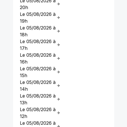
Le 05/08/2026 à
20h
Le 05/08/2026 à
19h
Le 05/08/2026 à
18h
Le 05/08/2026 à
17h
Le 05/08/2026 à
16h
Le 05/08/2026 à
15h
Le 05/08/2026 à
14h
Le 05/08/2026 à
13h
Le 05/08/2026 à
12h
Le 05/08/2026 à