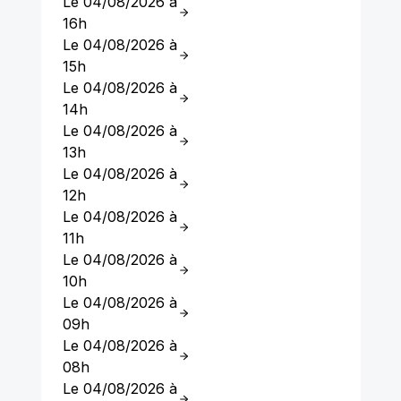
Le 04/08/2026 à
16h
Le 04/08/2026 à
15h
Le 04/08/2026 à
14h
Le 04/08/2026 à
13h
Le 04/08/2026 à
12h
Le 04/08/2026 à
11h
Le 04/08/2026 à
10h
Le 04/08/2026 à
09h
Le 04/08/2026 à
08h
Le 04/08/2026 à