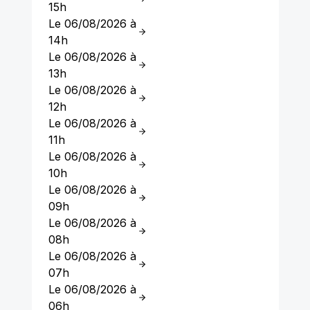
15h
Le 06/08/2026 à
14h
Le 06/08/2026 à
13h
Le 06/08/2026 à
12h
Le 06/08/2026 à
11h
Le 06/08/2026 à
10h
Le 06/08/2026 à
09h
Le 06/08/2026 à
08h
Le 06/08/2026 à
07h
Le 06/08/2026 à
06h