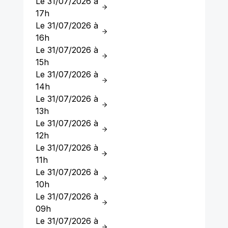
Le 31/07/2026 à
17h
Le 31/07/2026 à
16h
Le 31/07/2026 à
15h
Le 31/07/2026 à
14h
Le 31/07/2026 à
13h
Le 31/07/2026 à
12h
Le 31/07/2026 à
11h
Le 31/07/2026 à
10h
Le 31/07/2026 à
09h
Le 31/07/2026 à