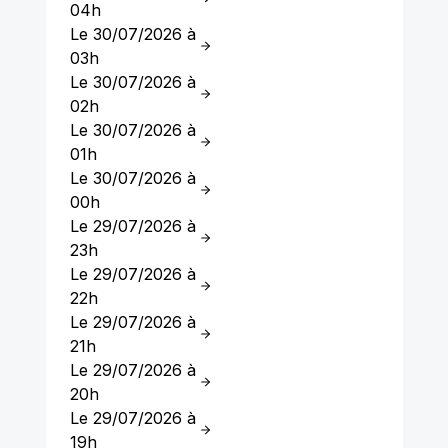
04h
Le 30/07/2026 à
03h
Le 30/07/2026 à
02h
Le 30/07/2026 à
01h
Le 30/07/2026 à
00h
Le 29/07/2026 à
23h
Le 29/07/2026 à
22h
Le 29/07/2026 à
21h
Le 29/07/2026 à
20h
Le 29/07/2026 à
19h