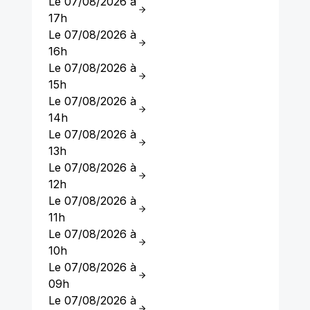
Le 07/08/2026 à
17h
Le 07/08/2026 à
16h
Le 07/08/2026 à
15h
Le 07/08/2026 à
14h
Le 07/08/2026 à
13h
Le 07/08/2026 à
12h
Le 07/08/2026 à
11h
Le 07/08/2026 à
10h
Le 07/08/2026 à
09h
Le 07/08/2026 à