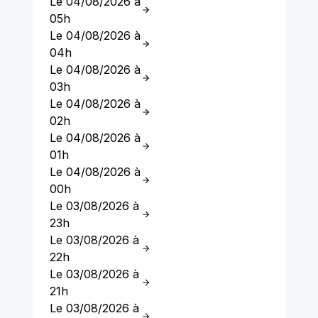
Le 04/08/2026 à
05h
Le 04/08/2026 à
04h
Le 04/08/2026 à
03h
Le 04/08/2026 à
02h
Le 04/08/2026 à
01h
Le 04/08/2026 à
00h
Le 03/08/2026 à
23h
Le 03/08/2026 à
22h
Le 03/08/2026 à
21h
Le 03/08/2026 à