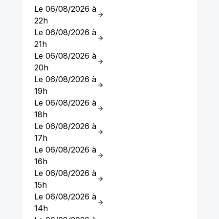
Le 06/08/2026 à
22h
Le 06/08/2026 à
21h
Le 06/08/2026 à
20h
Le 06/08/2026 à
19h
Le 06/08/2026 à
18h
Le 06/08/2026 à
17h
Le 06/08/2026 à
16h
Le 06/08/2026 à
15h
Le 06/08/2026 à
14h