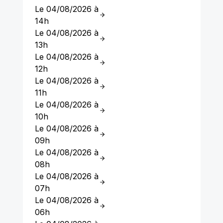
Le 04/08/2026 à
14h
Le 04/08/2026 à
13h
Le 04/08/2026 à
12h
Le 04/08/2026 à
11h
Le 04/08/2026 à
10h
Le 04/08/2026 à
09h
Le 04/08/2026 à
08h
Le 04/08/2026 à
07h
Le 04/08/2026 à
06h