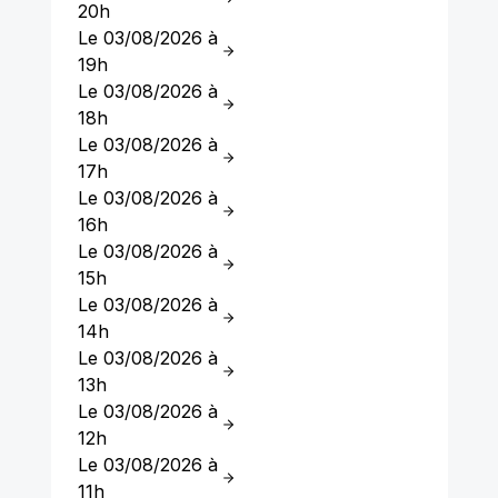
20h
Le 03/08/2026 à
19h
Le 03/08/2026 à
18h
Le 03/08/2026 à
17h
Le 03/08/2026 à
16h
Le 03/08/2026 à
15h
Le 03/08/2026 à
14h
Le 03/08/2026 à
13h
Le 03/08/2026 à
12h
Le 03/08/2026 à
11h