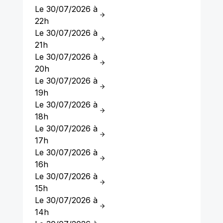
Le 30/07/2026 à
22h
Le 30/07/2026 à
21h
Le 30/07/2026 à
20h
Le 30/07/2026 à
19h
Le 30/07/2026 à
18h
Le 30/07/2026 à
17h
Le 30/07/2026 à
16h
Le 30/07/2026 à
15h
Le 30/07/2026 à
14h