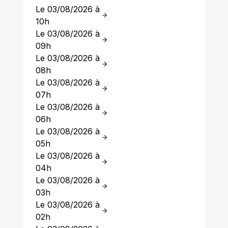
Le 03/08/2026 à
10h
Le 03/08/2026 à
09h
Le 03/08/2026 à
08h
Le 03/08/2026 à
07h
Le 03/08/2026 à
06h
Le 03/08/2026 à
05h
Le 03/08/2026 à
04h
Le 03/08/2026 à
03h
Le 03/08/2026 à
02h