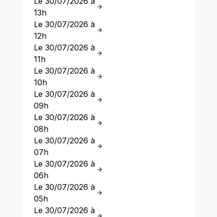
Le 30/07/2026 à
13h
Le 30/07/2026 à
12h
Le 30/07/2026 à
11h
Le 30/07/2026 à
10h
Le 30/07/2026 à
09h
Le 30/07/2026 à
08h
Le 30/07/2026 à
07h
Le 30/07/2026 à
06h
Le 30/07/2026 à
05h
Le 30/07/2026 à