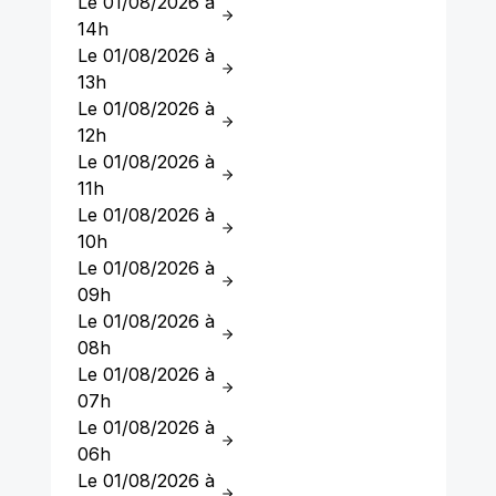
Le 01/08/2026 à
14h
Le 01/08/2026 à
13h
Le 01/08/2026 à
12h
Le 01/08/2026 à
11h
Le 01/08/2026 à
10h
Le 01/08/2026 à
09h
Le 01/08/2026 à
08h
Le 01/08/2026 à
07h
Le 01/08/2026 à
06h
Le 01/08/2026 à