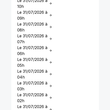
Le 31/07/2026 à
10h
Le 31/07/2026 à
09h
Le 31/07/2026 à
08h
Le 31/07/2026 à
07h
Le 31/07/2026 à
06h
Le 31/07/2026 à
05h
Le 31/07/2026 à
04h
Le 31/07/2026 à
03h
Le 31/07/2026 à
02h
Le 31/07/2026 à