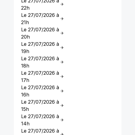
Le 27/07/2026 à
22h
Le 27/07/2026 à
21h
Le 27/07/2026 à
20h
Le 27/07/2026 à
19h
Le 27/07/2026 à
18h
Le 27/07/2026 à
17h
Le 27/07/2026 à
16h
Le 27/07/2026 à
15h
Le 27/07/2026 à
14h
Le 27/07/2026 à