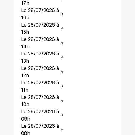
17h
Le 28/07/2026 à
16h
Le 28/07/2026 à
15h
Le 28/07/2026 à
14h
Le 28/07/2026 à
13h
Le 28/07/2026 à
12h
Le 28/07/2026 à
11h
Le 28/07/2026 à
10h
Le 28/07/2026 à
09h
Le 28/07/2026 à
08h