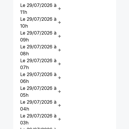
Le 29/07/2026 à
11h
Le 29/07/2026 à
10h
Le 29/07/2026 à
09h
Le 29/07/2026 à
08h
Le 29/07/2026 à
07h
Le 29/07/2026 à
06h
Le 29/07/2026 à
05h
Le 29/07/2026 à
04h
Le 29/07/2026 à
03h