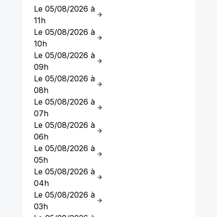
Le 05/08/2026 à
11h
Le 05/08/2026 à
10h
Le 05/08/2026 à
09h
Le 05/08/2026 à
08h
Le 05/08/2026 à
07h
Le 05/08/2026 à
06h
Le 05/08/2026 à
05h
Le 05/08/2026 à
04h
Le 05/08/2026 à
03h