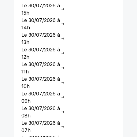
Le 30/07/2026 à
15h
Le 30/07/2026 à
14h
Le 30/07/2026 à
13h
Le 30/07/2026 à
12h
Le 30/07/2026 à
11h
Le 30/07/2026 à
10h
Le 30/07/2026 à
09h
Le 30/07/2026 à
08h
Le 30/07/2026 à
07h