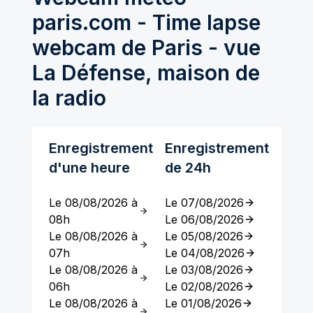
paris.com - Time lapse
webcam de Paris - vue
La Défense, maison de
la radio
Enregistrement
Enregistrement
d'une heure
de 24h
Le 08/08/2026 à
Le 07/08/2026
08h
Le 06/08/2026
Le 08/08/2026 à
Le 05/08/2026
07h
Le 04/08/2026
Le 08/08/2026 à
Le 03/08/2026
06h
Le 02/08/2026
Le 08/08/2026 à
Le 01/08/2026