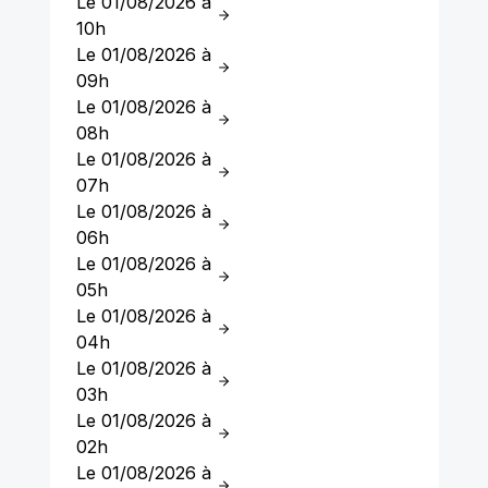
Le 01/08/2026 à
10h
Le 01/08/2026 à
09h
Le 01/08/2026 à
08h
Le 01/08/2026 à
07h
Le 01/08/2026 à
06h
Le 01/08/2026 à
05h
Le 01/08/2026 à
04h
Le 01/08/2026 à
03h
Le 01/08/2026 à
02h
Le 01/08/2026 à