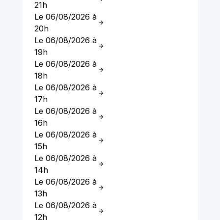
21h
Le 06/08/2026 à
20h
Le 06/08/2026 à
19h
Le 06/08/2026 à
18h
Le 06/08/2026 à
17h
Le 06/08/2026 à
16h
Le 06/08/2026 à
15h
Le 06/08/2026 à
14h
Le 06/08/2026 à
13h
Le 06/08/2026 à
12h