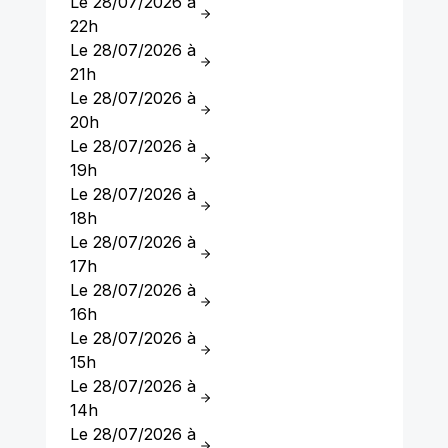
Le 28/07/2026 à
22h
Le 28/07/2026 à
21h
Le 28/07/2026 à
20h
Le 28/07/2026 à
19h
Le 28/07/2026 à
18h
Le 28/07/2026 à
17h
Le 28/07/2026 à
16h
Le 28/07/2026 à
15h
Le 28/07/2026 à
14h
Le 28/07/2026 à