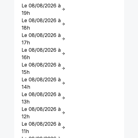
Le 08/08/2026 à
19h
Le 08/08/2026 à
18h
Le 08/08/2026 à
17h
Le 08/08/2026 à
16h
Le 08/08/2026 à
15h
Le 08/08/2026 à
14h
Le 08/08/2026 à
13h
Le 08/08/2026 à
12h
Le 08/08/2026 à
11h