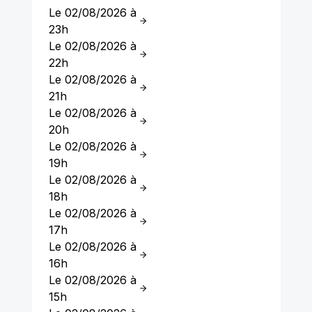
Le 02/08/2026 à
23h
Le 02/08/2026 à
22h
Le 02/08/2026 à
21h
Le 02/08/2026 à
20h
Le 02/08/2026 à
19h
Le 02/08/2026 à
18h
Le 02/08/2026 à
17h
Le 02/08/2026 à
16h
Le 02/08/2026 à
15h