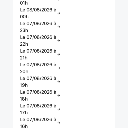
01h
Le 08/08/2026 à
00h
Le 07/08/2026 à
23h
Le 07/08/2026 à
22h
Le 07/08/2026 à
21h
Le 07/08/2026 à
20h
Le 07/08/2026 à
19h
Le 07/08/2026 à
18h
Le 07/08/2026 à
17h
Le 07/08/2026 à
16h