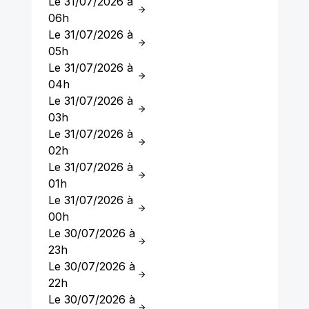
Le 31/07/2026 à
06h
Le 31/07/2026 à
05h
Le 31/07/2026 à
04h
Le 31/07/2026 à
03h
Le 31/07/2026 à
02h
Le 31/07/2026 à
01h
Le 31/07/2026 à
00h
Le 30/07/2026 à
23h
Le 30/07/2026 à
22h
Le 30/07/2026 à