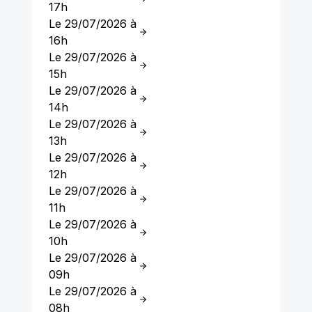
17h
Le 29/07/2026 à
16h
Le 29/07/2026 à
15h
Le 29/07/2026 à
14h
Le 29/07/2026 à
13h
Le 29/07/2026 à
12h
Le 29/07/2026 à
11h
Le 29/07/2026 à
10h
Le 29/07/2026 à
09h
Le 29/07/2026 à
08h