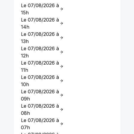
Le 07/08/2026 à
15h
Le 07/08/2026 à
14h
Le 07/08/2026 à
13h
Le 07/08/2026 à
12h
Le 07/08/2026 à
11h
Le 07/08/2026 à
10h
Le 07/08/2026 à
09h
Le 07/08/2026 à
08h
Le 07/08/2026 à
07h