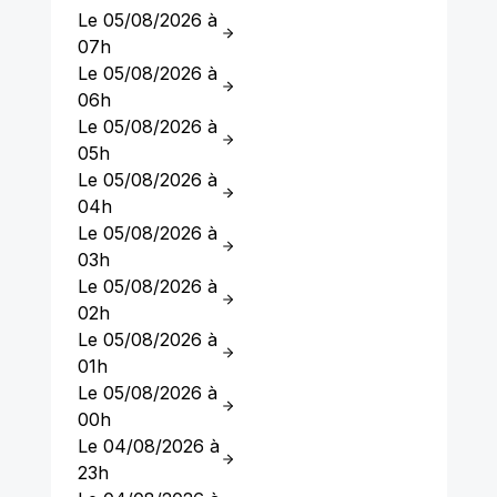
Le 05/08/2026 à
07h
Le 05/08/2026 à
06h
Le 05/08/2026 à
05h
Le 05/08/2026 à
04h
Le 05/08/2026 à
03h
Le 05/08/2026 à
02h
Le 05/08/2026 à
01h
Le 05/08/2026 à
00h
Le 04/08/2026 à
23h