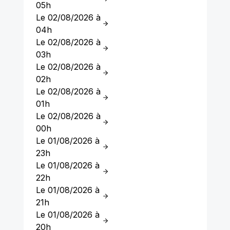
05h
Le 02/08/2026 à
04h
Le 02/08/2026 à
03h
Le 02/08/2026 à
02h
Le 02/08/2026 à
01h
Le 02/08/2026 à
00h
Le 01/08/2026 à
23h
Le 01/08/2026 à
22h
Le 01/08/2026 à
21h
Le 01/08/2026 à
20h