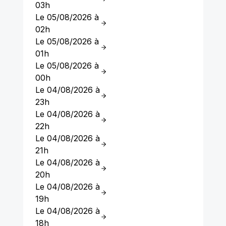
03h
Le 05/08/2026 à
02h
Le 05/08/2026 à
01h
Le 05/08/2026 à
00h
Le 04/08/2026 à
23h
Le 04/08/2026 à
22h
Le 04/08/2026 à
21h
Le 04/08/2026 à
20h
Le 04/08/2026 à
19h
Le 04/08/2026 à
18h