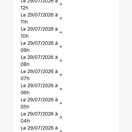
Le 29/07/2026 à
12h
Le 29/07/2026 à
11h
Le 29/07/2026 à
10h
Le 29/07/2026 à
09h
Le 29/07/2026 à
08h
Le 29/07/2026 à
07h
Le 29/07/2026 à
06h
Le 29/07/2026 à
05h
Le 29/07/2026 à
04h
Le 29/07/2026 à