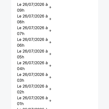
Le 26/07/2026 à
09h
Le 26/07/2026 à
08h
Le 26/07/2026 à
07h
Le 26/07/2026 à
06h
Le 26/07/2026 à
05h
Le 26/07/2026 à
04h
Le 26/07/2026 à
03h
Le 26/07/2026 à
02h
Le 26/07/2026 à
01h