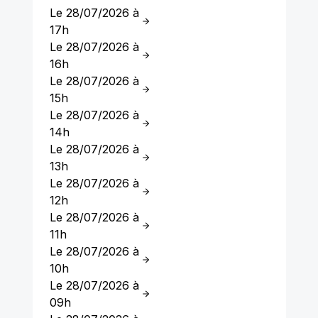
Le 28/07/2026 à
17h
Le 28/07/2026 à
16h
Le 28/07/2026 à
15h
Le 28/07/2026 à
14h
Le 28/07/2026 à
13h
Le 28/07/2026 à
12h
Le 28/07/2026 à
11h
Le 28/07/2026 à
10h
Le 28/07/2026 à
09h