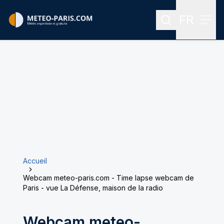
FR
Rechercher
Menu
Menu des
Accueil
Webcam meteo-paris.com - Time lapse webcam de
Paris - vue La Défense, maison de la radio
Webcam meteo-