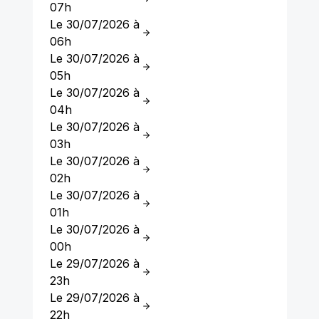
07h
Le 30/07/2026 à
06h
Le 30/07/2026 à
05h
Le 30/07/2026 à
04h
Le 30/07/2026 à
03h
Le 30/07/2026 à
02h
Le 30/07/2026 à
01h
Le 30/07/2026 à
00h
Le 29/07/2026 à
23h
Le 29/07/2026 à
22h