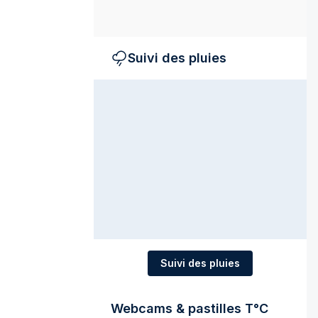
Suivi des pluies
Suivi des pluies
Webcams & pastilles T°C