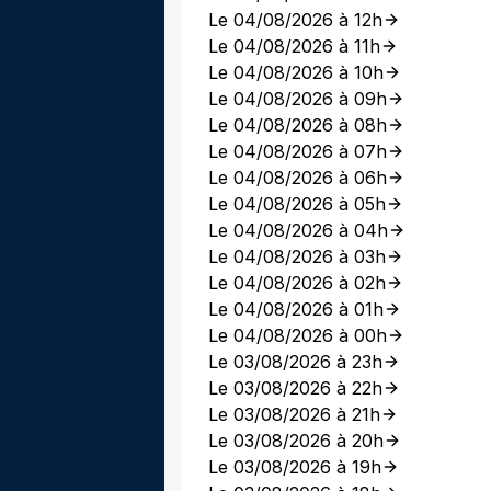
Le 04/08/2026 à 12h
Le 04/08/2026 à 11h
Le 04/08/2026 à 10h
Le 04/08/2026 à 09h
Le 04/08/2026 à 08h
Le 04/08/2026 à 07h
Le 04/08/2026 à 06h
Le 04/08/2026 à 05h
Le 04/08/2026 à 04h
Le 04/08/2026 à 03h
Le 04/08/2026 à 02h
Le 04/08/2026 à 01h
Le 04/08/2026 à 00h
Le 03/08/2026 à 23h
Le 03/08/2026 à 22h
Le 03/08/2026 à 21h
Le 03/08/2026 à 20h
Le 03/08/2026 à 19h