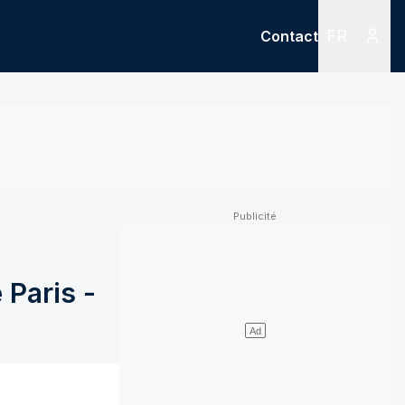
FR
Contact
Menu
Menu des
Paris -