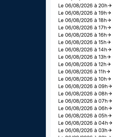
Le 06/08/2026 à 20h
Le 06/08/2026 à 19h
Le 06/08/2026 à 18h
Le 06/08/2026 à 17h
Le 06/08/2026 à 16h
Le 06/08/2026 à 15h
Le 06/08/2026 à 14h
Le 06/08/2026 à 13h
Le 06/08/2026 à 12h
Le 06/08/2026 à 11h
Le 06/08/2026 à 10h
Le 06/08/2026 à 09h
Le 06/08/2026 à 08h
Le 06/08/2026 à 07h
Le 06/08/2026 à 06h
Le 06/08/2026 à 05h
Le 06/08/2026 à 04h
Le 06/08/2026 à 03h