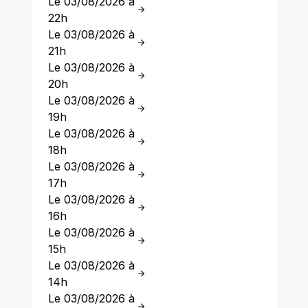
Le 03/08/2026 à
22h
Le 03/08/2026 à
21h
Le 03/08/2026 à
20h
Le 03/08/2026 à
19h
Le 03/08/2026 à
18h
Le 03/08/2026 à
17h
Le 03/08/2026 à
16h
Le 03/08/2026 à
15h
Le 03/08/2026 à
14h
Le 03/08/2026 à