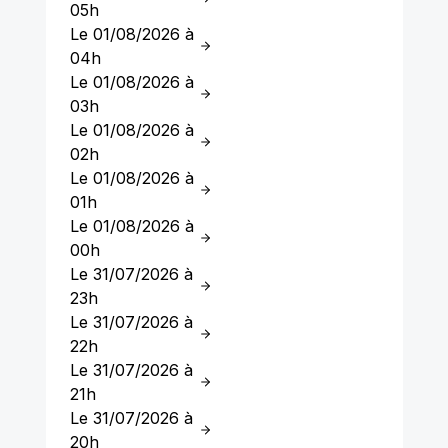
05h
Le 01/08/2026 à
04h
Le 01/08/2026 à
03h
Le 01/08/2026 à
02h
Le 01/08/2026 à
01h
Le 01/08/2026 à
00h
Le 31/07/2026 à
23h
Le 31/07/2026 à
22h
Le 31/07/2026 à
21h
Le 31/07/2026 à
20h