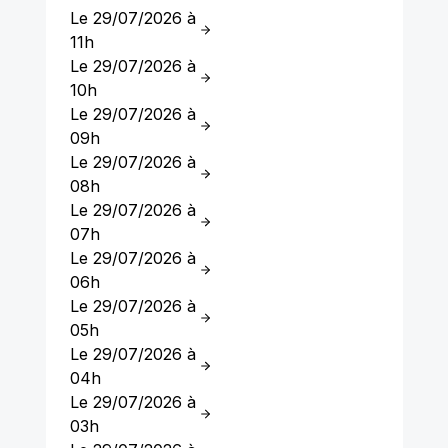
Le 29/07/2026 à
11h
Le 29/07/2026 à
10h
Le 29/07/2026 à
09h
Le 29/07/2026 à
08h
Le 29/07/2026 à
07h
Le 29/07/2026 à
06h
Le 29/07/2026 à
05h
Le 29/07/2026 à
04h
Le 29/07/2026 à
03h