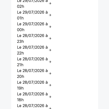
Le 29/07/2026 à
02h
Le 29/07/2026 à
01h
Le 29/07/2026 à
00h
Le 28/07/2026 à
23h
Le 28/07/2026 à
22h
Le 28/07/2026 à
21h
Le 28/07/2026 à
20h
Le 28/07/2026 à
19h
Le 28/07/2026 à
18h
Le 28/07/2026 à