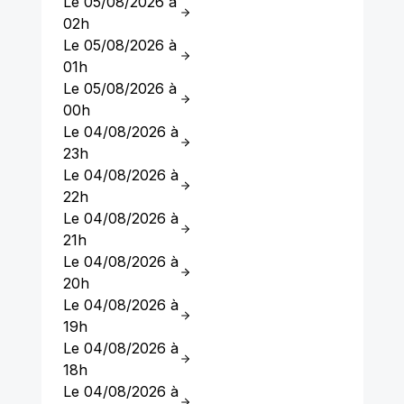
Le 05/08/2026 à
02h
Le 05/08/2026 à
01h
Le 05/08/2026 à
00h
Le 04/08/2026 à
23h
Le 04/08/2026 à
22h
Le 04/08/2026 à
21h
Le 04/08/2026 à
20h
Le 04/08/2026 à
19h
Le 04/08/2026 à
18h
Le 04/08/2026 à