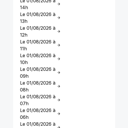
Le 01/08/2026 à
14h
Le 01/08/2026 à
13h
Le 01/08/2026 à
12h
Le 01/08/2026 à
11h
Le 01/08/2026 à
10h
Le 01/08/2026 à
09h
Le 01/08/2026 à
08h
Le 01/08/2026 à
07h
Le 01/08/2026 à
06h
Le 01/08/2026 à