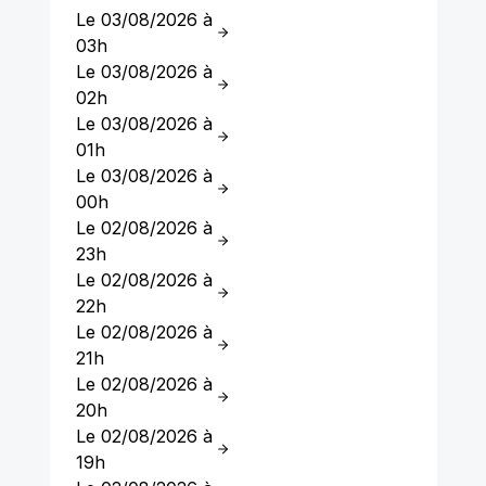
Le 03/08/2026 à
03h
Le 03/08/2026 à
02h
Le 03/08/2026 à
01h
Le 03/08/2026 à
00h
Le 02/08/2026 à
23h
Le 02/08/2026 à
22h
Le 02/08/2026 à
21h
Le 02/08/2026 à
20h
Le 02/08/2026 à
19h