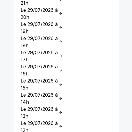
21h
Le 29/07/2026 à
20h
Le 29/07/2026 à
19h
Le 29/07/2026 à
18h
Le 29/07/2026 à
17h
Le 29/07/2026 à
16h
Le 29/07/2026 à
15h
Le 29/07/2026 à
14h
Le 29/07/2026 à
13h
Le 29/07/2026 à
12h