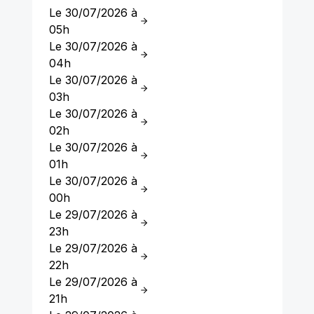
Le 30/07/2026 à
05h
Le 30/07/2026 à
04h
Le 30/07/2026 à
03h
Le 30/07/2026 à
02h
Le 30/07/2026 à
01h
Le 30/07/2026 à
00h
Le 29/07/2026 à
23h
Le 29/07/2026 à
22h
Le 29/07/2026 à
21h