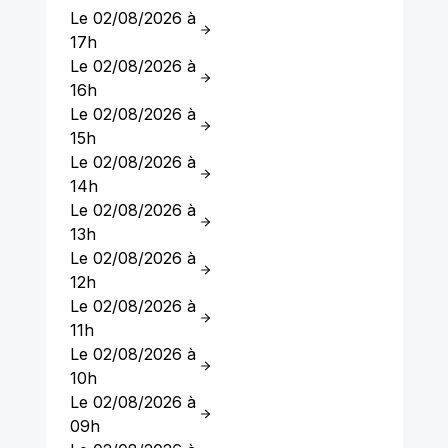
Le 02/08/2026 à
17h
Le 02/08/2026 à
16h
Le 02/08/2026 à
15h
Le 02/08/2026 à
14h
Le 02/08/2026 à
13h
Le 02/08/2026 à
12h
Le 02/08/2026 à
11h
Le 02/08/2026 à
10h
Le 02/08/2026 à
09h