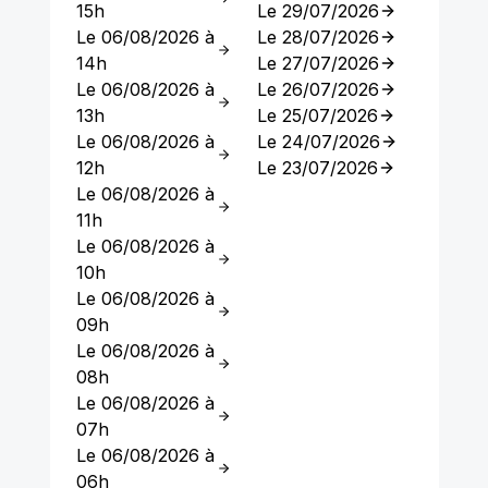
15h
Le 29/07/2026
Le 06/08/2026 à
Le 28/07/2026
14h
Le 27/07/2026
Le 06/08/2026 à
Le 26/07/2026
13h
Le 25/07/2026
Le 06/08/2026 à
Le 24/07/2026
12h
Le 23/07/2026
Le 06/08/2026 à
11h
Le 06/08/2026 à
10h
Le 06/08/2026 à
09h
Le 06/08/2026 à
08h
Le 06/08/2026 à
07h
Le 06/08/2026 à
06h