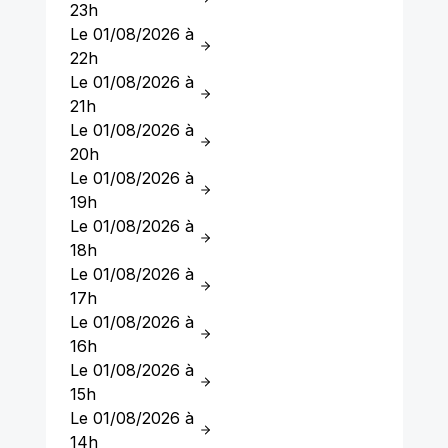
23h
Le 01/08/2026 à
22h
Le 01/08/2026 à
21h
Le 01/08/2026 à
20h
Le 01/08/2026 à
19h
Le 01/08/2026 à
18h
Le 01/08/2026 à
17h
Le 01/08/2026 à
16h
Le 01/08/2026 à
15h
Le 01/08/2026 à
14h