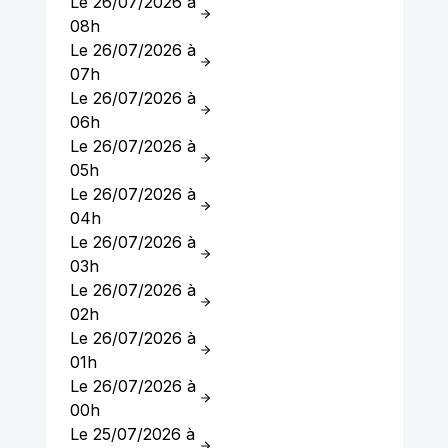
Le 26/07/2026 à
08h
Le 26/07/2026 à
07h
Le 26/07/2026 à
06h
Le 26/07/2026 à
05h
Le 26/07/2026 à
04h
Le 26/07/2026 à
03h
Le 26/07/2026 à
02h
Le 26/07/2026 à
01h
Le 26/07/2026 à
00h
Le 25/07/2026 à