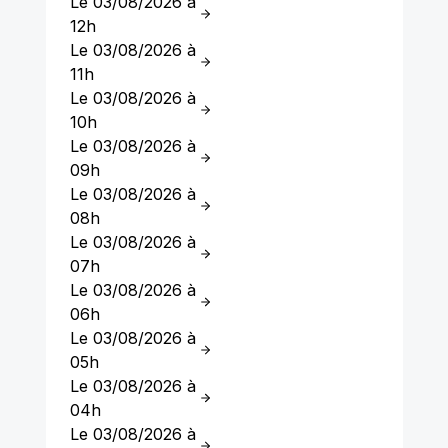
Le 03/08/2026 à
12h
Le 03/08/2026 à
11h
Le 03/08/2026 à
10h
Le 03/08/2026 à
09h
Le 03/08/2026 à
08h
Le 03/08/2026 à
07h
Le 03/08/2026 à
06h
Le 03/08/2026 à
05h
Le 03/08/2026 à
04h
Le 03/08/2026 à