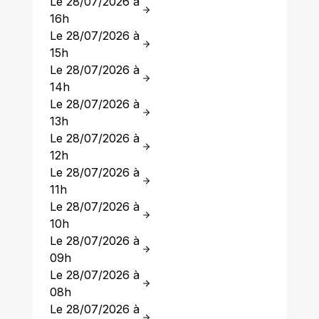
Le 28/07/2026 à
16h
Le 28/07/2026 à
15h
Le 28/07/2026 à
14h
Le 28/07/2026 à
13h
Le 28/07/2026 à
12h
Le 28/07/2026 à
11h
Le 28/07/2026 à
10h
Le 28/07/2026 à
09h
Le 28/07/2026 à
08h
Le 28/07/2026 à