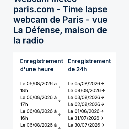
paris.com - Time lapse
webcam de Paris - vue
La Défense, maison de
la radio
Enregistrement
Enregistrement
d'une heure
de 24h
Le 06/08/2026 à
Le 05/08/2026
18h
Le 04/08/2026
Le 06/08/2026 à
Le 03/08/2026
17h
Le 02/08/2026
Le 06/08/2026 à
Le 01/08/2026
16h
Le 31/07/2026
Le 06/08/2026 à
Le 30/07/2026