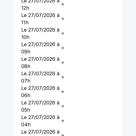
Le 27/07/2026 à
12h
Le 27/07/2026 à
11h
Le 27/07/2026 à
10h
Le 27/07/2026 à
09h
Le 27/07/2026 à
08h
Le 27/07/2026 à
07h
Le 27/07/2026 à
06h
Le 27/07/2026 à
05h
Le 27/07/2026 à
04h
Le 27/07/2026 à