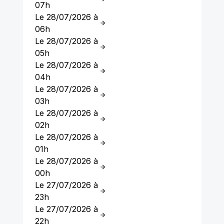
07h
Le 28/07/2026 à
06h
Le 28/07/2026 à
05h
Le 28/07/2026 à
04h
Le 28/07/2026 à
03h
Le 28/07/2026 à
02h
Le 28/07/2026 à
01h
Le 28/07/2026 à
00h
Le 27/07/2026 à
23h
Le 27/07/2026 à
22h