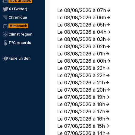
Nos articles
X (Twitter)
Le 08/08/2026 à 07h
Le 08/08/2026 à 06h
Chronique
Le 08/08/2026 à 05h
Almanach
Le 08/08/2026 à 04h
Climat région
Le 08/08/2026 à 03h
T°C records
Le 08/08/2026 à 02h
Le 08/08/2026 à 01h
Faire un don
Le 08/08/2026 à 00h
Le 07/08/2026 à 23h
Le 07/08/2026 à 22h
Le 07/08/2026 à 21h
Le 07/08/2026 à 20h
Le 07/08/2026 à 19h
Le 07/08/2026 à 18h
Le 07/08/2026 à 17h
Le 07/08/2026 à 16h
Le 07/08/2026 à 15h
Le 07/08/2026 à 14h