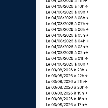
Le 04/08/2026 à 11h
Le 04/08/2026 à 10h
Le 04/08/2026 à 09h
Le 04/08/2026 à 08h
Le 04/08/2026 à 07h
Le 04/08/2026 à 06h
Le 04/08/2026 à 05h
Le 04/08/2026 à 04h
Le 04/08/2026 à 03h
Le 04/08/2026 à 02h
Le 04/08/2026 à 01h
Le 04/08/2026 à 00h
Le 03/08/2026 à 23h
Le 03/08/2026 à 22h
Le 03/08/2026 à 21h
Le 03/08/2026 à 20h
Le 03/08/2026 à 19h
Le 03/08/2026 à 18h
Le 03/08/2026 à 17h