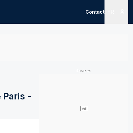
FR
Contact
Menu
Menu des
Paris -