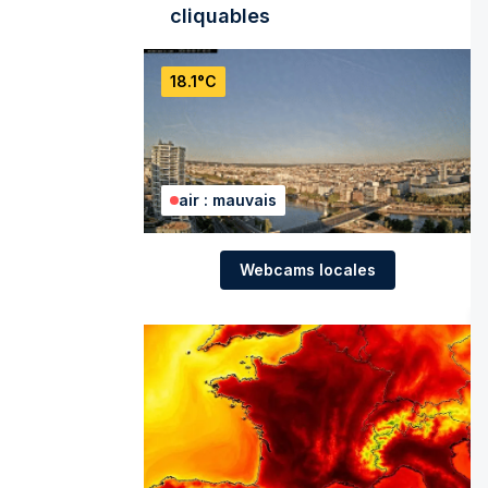
cliquables
18.1°C
air : mauvais
Webcams locales