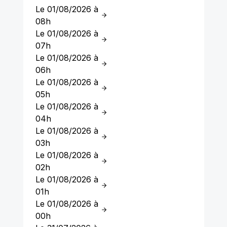
Le 01/08/2026 à
08h
Le 01/08/2026 à
07h
Le 01/08/2026 à
06h
Le 01/08/2026 à
05h
Le 01/08/2026 à
04h
Le 01/08/2026 à
03h
Le 01/08/2026 à
02h
Le 01/08/2026 à
01h
Le 01/08/2026 à
00h