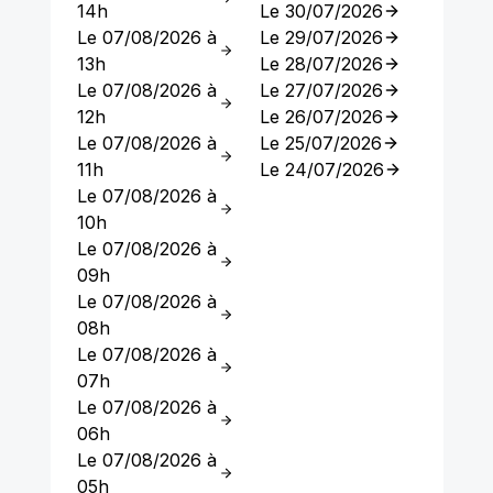
14h
Le 30/07/2026
Le 07/08/2026 à
Le 29/07/2026
13h
Le 28/07/2026
Le 07/08/2026 à
Le 27/07/2026
12h
Le 26/07/2026
Le 07/08/2026 à
Le 25/07/2026
11h
Le 24/07/2026
Le 07/08/2026 à
10h
Le 07/08/2026 à
09h
Le 07/08/2026 à
08h
Le 07/08/2026 à
07h
Le 07/08/2026 à
06h
Le 07/08/2026 à
05h