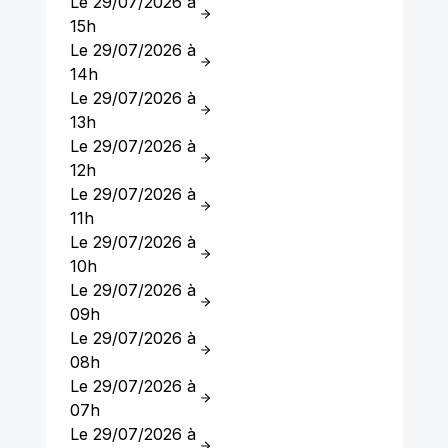
Le 29/07/2026 à
15h
Le 29/07/2026 à
14h
Le 29/07/2026 à
13h
Le 29/07/2026 à
12h
Le 29/07/2026 à
11h
Le 29/07/2026 à
10h
Le 29/07/2026 à
09h
Le 29/07/2026 à
08h
Le 29/07/2026 à
07h
Le 29/07/2026 à