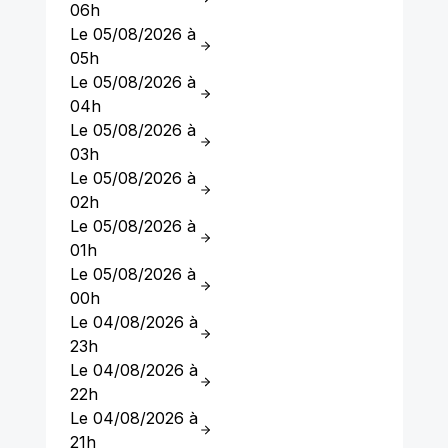
06h
Le 05/08/2026 à
05h
Le 05/08/2026 à
04h
Le 05/08/2026 à
03h
Le 05/08/2026 à
02h
Le 05/08/2026 à
01h
Le 05/08/2026 à
00h
Le 04/08/2026 à
23h
Le 04/08/2026 à
22h
Le 04/08/2026 à
21h