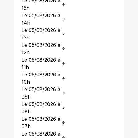
Le 05/08/2026 à
15h
Le 05/08/2026 à
14h
Le 05/08/2026 à
13h
Le 05/08/2026 à
12h
Le 05/08/2026 à
11h
Le 05/08/2026 à
10h
Le 05/08/2026 à
09h
Le 05/08/2026 à
08h
Le 05/08/2026 à
07h
Le 05/08/2026 à