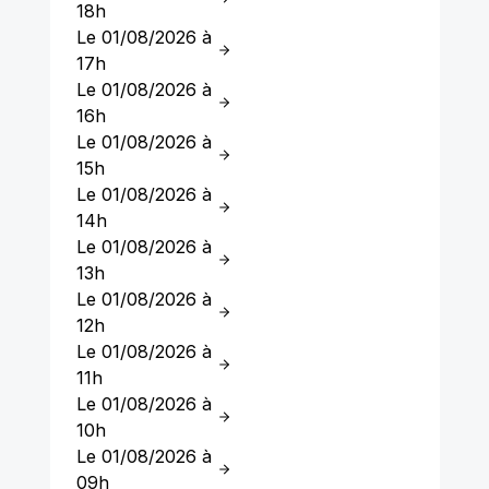
18h
Le 01/08/2026 à
17h
Le 01/08/2026 à
16h
Le 01/08/2026 à
15h
Le 01/08/2026 à
14h
Le 01/08/2026 à
13h
Le 01/08/2026 à
12h
Le 01/08/2026 à
11h
Le 01/08/2026 à
10h
Le 01/08/2026 à
09h