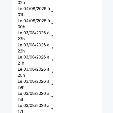
02h
Le 04/08/2026 à
01h
Le 04/08/2026 à
00h
Le 03/08/2026 à
23h
Le 03/08/2026 à
22h
Le 03/08/2026 à
21h
Le 03/08/2026 à
20h
Le 03/08/2026 à
19h
Le 03/08/2026 à
18h
Le 03/08/2026 à
17h