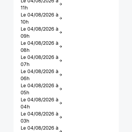
Le 04/08/2026 à
11h
Le 04/08/2026 à
10h
Le 04/08/2026 à
09h
Le 04/08/2026 à
08h
Le 04/08/2026 à
07h
Le 04/08/2026 à
06h
Le 04/08/2026 à
05h
Le 04/08/2026 à
04h
Le 04/08/2026 à
03h
Le 04/08/2026 à