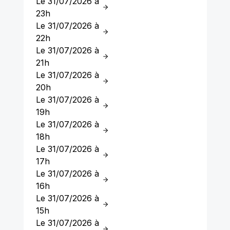
Le 31/07/2026 à
23h
Le 31/07/2026 à
22h
Le 31/07/2026 à
21h
Le 31/07/2026 à
20h
Le 31/07/2026 à
19h
Le 31/07/2026 à
18h
Le 31/07/2026 à
17h
Le 31/07/2026 à
16h
Le 31/07/2026 à
15h
Le 31/07/2026 à