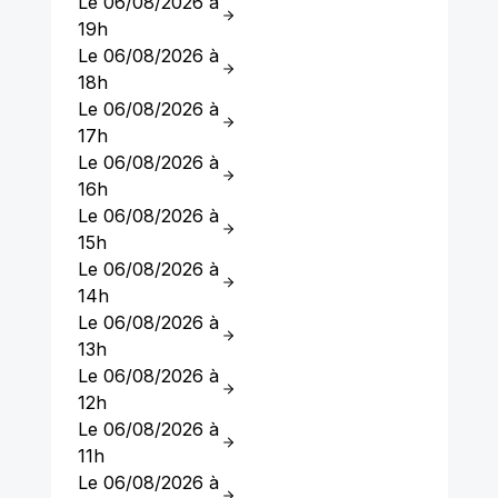
Le 06/08/2026 à
19h
Le 06/08/2026 à
18h
Le 06/08/2026 à
17h
Le 06/08/2026 à
16h
Le 06/08/2026 à
15h
Le 06/08/2026 à
14h
Le 06/08/2026 à
13h
Le 06/08/2026 à
12h
Le 06/08/2026 à
11h
Le 06/08/2026 à