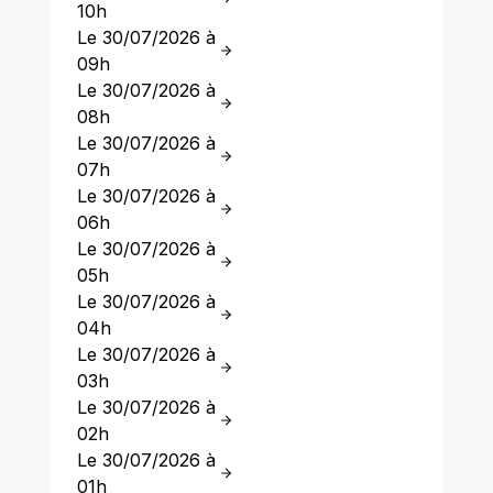
10h
Le 30/07/2026 à
09h
Le 30/07/2026 à
08h
Le 30/07/2026 à
07h
Le 30/07/2026 à
06h
Le 30/07/2026 à
05h
Le 30/07/2026 à
04h
Le 30/07/2026 à
03h
Le 30/07/2026 à
02h
Le 30/07/2026 à
01h