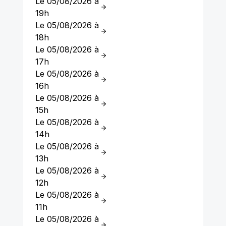
Le 05/08/2026 à
19h
Le 05/08/2026 à
18h
Le 05/08/2026 à
17h
Le 05/08/2026 à
16h
Le 05/08/2026 à
15h
Le 05/08/2026 à
14h
Le 05/08/2026 à
13h
Le 05/08/2026 à
12h
Le 05/08/2026 à
11h
Le 05/08/2026 à