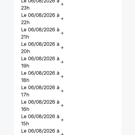
Le 06/08/2026 à
23h
Le 06/08/2026 à
22h
Le 06/08/2026 à
21h
Le 06/08/2026 à
20h
Le 06/08/2026 à
19h
Le 06/08/2026 à
18h
Le 06/08/2026 à
17h
Le 06/08/2026 à
16h
Le 06/08/2026 à
15h
Le 06/08/2026 à