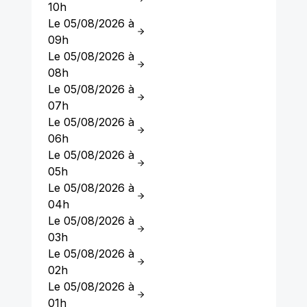
10h
Le 05/08/2026 à
09h
Le 05/08/2026 à
08h
Le 05/08/2026 à
07h
Le 05/08/2026 à
06h
Le 05/08/2026 à
05h
Le 05/08/2026 à
04h
Le 05/08/2026 à
03h
Le 05/08/2026 à
02h
Le 05/08/2026 à
01h