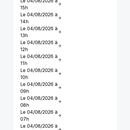
Le 04/08/2026 à
15h
Le 04/08/2026 à
14h
Le 04/08/2026 à
13h
Le 04/08/2026 à
12h
Le 04/08/2026 à
11h
Le 04/08/2026 à
10h
Le 04/08/2026 à
09h
Le 04/08/2026 à
08h
Le 04/08/2026 à
07h
Le 04/08/2026 à