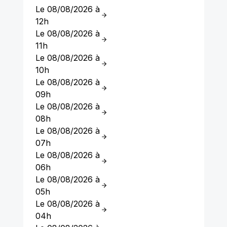
Le 08/08/2026 à
12h
Le 08/08/2026 à
11h
Le 08/08/2026 à
10h
Le 08/08/2026 à
09h
Le 08/08/2026 à
08h
Le 08/08/2026 à
07h
Le 08/08/2026 à
06h
Le 08/08/2026 à
05h
Le 08/08/2026 à
04h