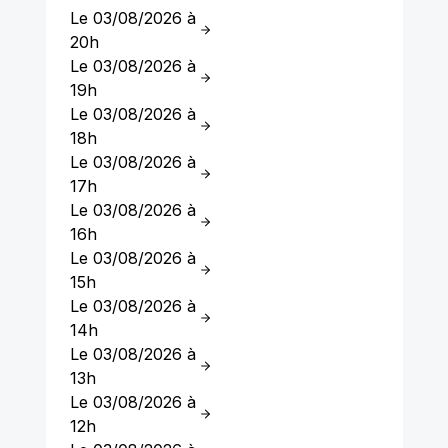
Le 03/08/2026 à
20h
Le 03/08/2026 à
19h
Le 03/08/2026 à
18h
Le 03/08/2026 à
17h
Le 03/08/2026 à
16h
Le 03/08/2026 à
15h
Le 03/08/2026 à
14h
Le 03/08/2026 à
13h
Le 03/08/2026 à
12h