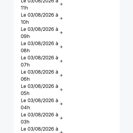
Le 03/08/2026 à
11h
Le 03/08/2026 à
10h
Le 03/08/2026 à
09h
Le 03/08/2026 à
08h
Le 03/08/2026 à
07h
Le 03/08/2026 à
06h
Le 03/08/2026 à
05h
Le 03/08/2026 à
04h
Le 03/08/2026 à
03h
Le 03/08/2026 à