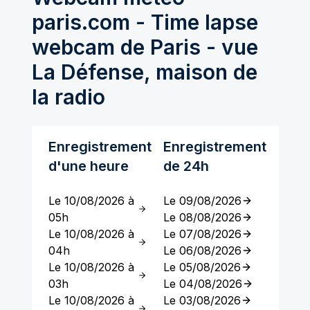
paris.com - Time lapse
webcam de Paris - vue
La Défense, maison de
la radio
Enregistrement
Enregistrement
d'une heure
de 24h
Le 10/08/2026 à
Le 09/08/2026
05h
Le 08/08/2026
Le 10/08/2026 à
Le 07/08/2026
04h
Le 06/08/2026
Le 10/08/2026 à
Le 05/08/2026
03h
Le 04/08/2026
Le 10/08/2026 à
Le 03/08/2026