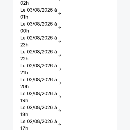
02h
Le 03/08/2026 à
01h
Le 03/08/2026 à
00h
Le 02/08/2026 à
23h
Le 02/08/2026 à
22h
Le 02/08/2026 à
21h
Le 02/08/2026 à
20h
Le 02/08/2026 à
19h
Le 02/08/2026 à
18h
Le 02/08/2026 à
17h