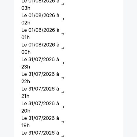
Le 01/08/2026 à
03h
Le 01/08/2026 à
02h
Le 01/08/2026 à
01h
Le 01/08/2026 à
00h
Le 31/07/2026 à
23h
Le 31/07/2026 à
22h
Le 31/07/2026 à
21h
Le 31/07/2026 à
20h
Le 31/07/2026 à
19h
Le 31/07/2026 à