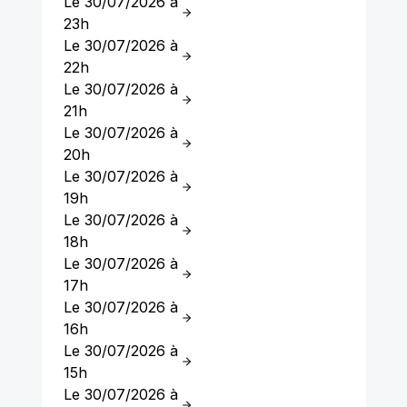
Le 30/07/2026 à
23h
Le 30/07/2026 à
22h
Le 30/07/2026 à
21h
Le 30/07/2026 à
20h
Le 30/07/2026 à
19h
Le 30/07/2026 à
18h
Le 30/07/2026 à
17h
Le 30/07/2026 à
16h
Le 30/07/2026 à
15h
Le 30/07/2026 à