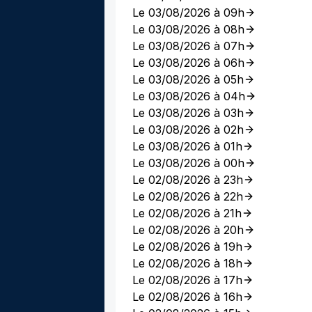
Le 03/08/2026 à 09h
Le 03/08/2026 à 08h
Le 03/08/2026 à 07h
Le 03/08/2026 à 06h
Le 03/08/2026 à 05h
Le 03/08/2026 à 04h
Le 03/08/2026 à 03h
Le 03/08/2026 à 02h
Le 03/08/2026 à 01h
Le 03/08/2026 à 00h
Le 02/08/2026 à 23h
Le 02/08/2026 à 22h
Le 02/08/2026 à 21h
Le 02/08/2026 à 20h
Le 02/08/2026 à 19h
Le 02/08/2026 à 18h
Le 02/08/2026 à 17h
Le 02/08/2026 à 16h