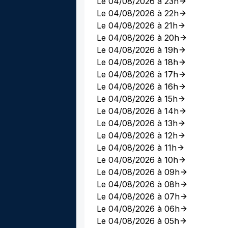
Le 04/08/2026 à 23h
Le 04/08/2026 à 22h
Le 04/08/2026 à 21h
Le 04/08/2026 à 20h
Le 04/08/2026 à 19h
Le 04/08/2026 à 18h
Le 04/08/2026 à 17h
Le 04/08/2026 à 16h
Le 04/08/2026 à 15h
Le 04/08/2026 à 14h
Le 04/08/2026 à 13h
Le 04/08/2026 à 12h
Le 04/08/2026 à 11h
Le 04/08/2026 à 10h
Le 04/08/2026 à 09h
Le 04/08/2026 à 08h
Le 04/08/2026 à 07h
Le 04/08/2026 à 06h
Le 04/08/2026 à 05h