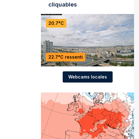
cliquables
20.7°C
22.7°C ressenti
Webcams locales