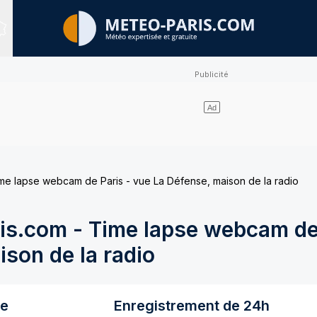
Sites expertisés
e lapse webcam de Paris - vue La Défense, maison de la radio
s.com - Time lapse webcam de 
son de la radio
re
Enregistrement de 24h