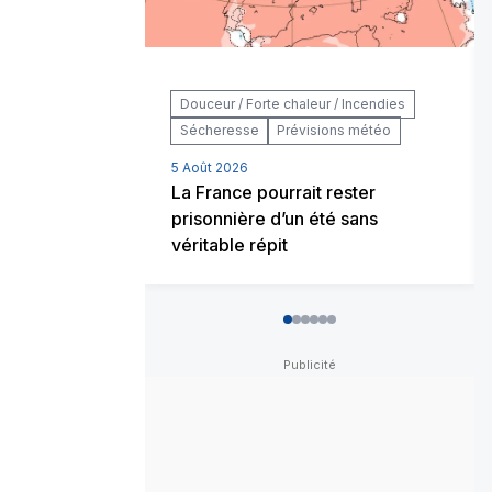
Douceur / Forte chaleur / Incendies
Sécheresse
Prévisions météo
5 Août 2026
La France pourrait rester
prisonnière d’un été sans
véritable répit
0
1
2
3
4
5