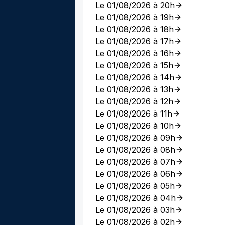
Le 01/08/2026 à 20h
Le 01/08/2026 à 19h
Le 01/08/2026 à 18h
Le 01/08/2026 à 17h
Le 01/08/2026 à 16h
Le 01/08/2026 à 15h
Le 01/08/2026 à 14h
Le 01/08/2026 à 13h
Le 01/08/2026 à 12h
Le 01/08/2026 à 11h
Le 01/08/2026 à 10h
Le 01/08/2026 à 09h
Le 01/08/2026 à 08h
Le 01/08/2026 à 07h
Le 01/08/2026 à 06h
Le 01/08/2026 à 05h
Le 01/08/2026 à 04h
Le 01/08/2026 à 03h
Le 01/08/2026 à 02h