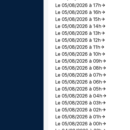
Le 05/08/2026 à 17h
Le 05/08/2026 à 16h
Le 05/08/2026 à 15h
Le 05/08/2026 à 14h
Le 05/08/2026 à 13h
Le 05/08/2026 à 12h
Le 05/08/2026 à 11h
Le 05/08/2026 à 10h
Le 05/08/2026 à 09h
Le 05/08/2026 à 08h
Le 05/08/2026 à 07h
Le 05/08/2026 à 06h
Le 05/08/2026 à 05h
Le 05/08/2026 à 04h
Le 05/08/2026 à 03h
Le 05/08/2026 à 02h
Le 05/08/2026 à 01h
Le 05/08/2026 à 00h