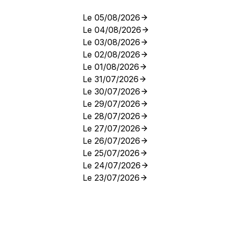
Le 05/08/2026
Le 04/08/2026
Le 03/08/2026
Le 02/08/2026
Le 01/08/2026
Le 31/07/2026
Le 30/07/2026
Le 29/07/2026
Le 28/07/2026
Le 27/07/2026
Le 26/07/2026
Le 25/07/2026
Le 24/07/2026
Le 23/07/2026