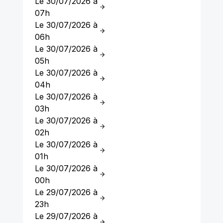
Le 30/07/2026 à
07h
Le 30/07/2026 à
06h
Le 30/07/2026 à
05h
Le 30/07/2026 à
04h
Le 30/07/2026 à
03h
Le 30/07/2026 à
02h
Le 30/07/2026 à
01h
Le 30/07/2026 à
00h
Le 29/07/2026 à
23h
Le 29/07/2026 à