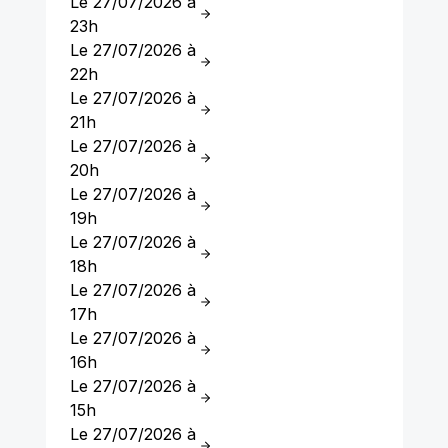
Le 27/07/2026 à
23h
Le 27/07/2026 à
22h
Le 27/07/2026 à
21h
Le 27/07/2026 à
20h
Le 27/07/2026 à
19h
Le 27/07/2026 à
18h
Le 27/07/2026 à
17h
Le 27/07/2026 à
16h
Le 27/07/2026 à
15h
Le 27/07/2026 à