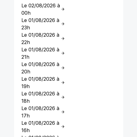
Le 02/08/2026 à
00h
Le 01/08/2026 à
23h
Le 01/08/2026 à
22h
Le 01/08/2026 à
21h
Le 01/08/2026 à
20h
Le 01/08/2026 à
19h
Le 01/08/2026 à
18h
Le 01/08/2026 à
17h
Le 01/08/2026 à
16h