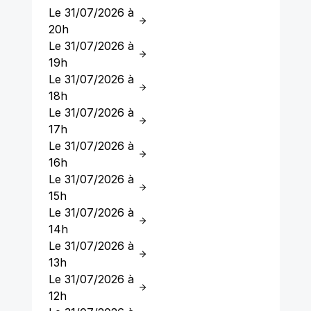
Le 31/07/2026 à
20h
Le 31/07/2026 à
19h
Le 31/07/2026 à
18h
Le 31/07/2026 à
17h
Le 31/07/2026 à
16h
Le 31/07/2026 à
15h
Le 31/07/2026 à
14h
Le 31/07/2026 à
13h
Le 31/07/2026 à
12h