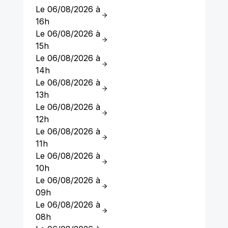
Le 06/08/2026 à
16h
Le 06/08/2026 à
15h
Le 06/08/2026 à
14h
Le 06/08/2026 à
13h
Le 06/08/2026 à
12h
Le 06/08/2026 à
11h
Le 06/08/2026 à
10h
Le 06/08/2026 à
09h
Le 06/08/2026 à
08h