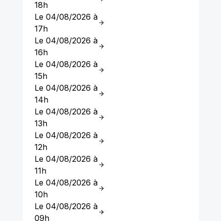
18h
Le 04/08/2026 à
17h
Le 04/08/2026 à
16h
Le 04/08/2026 à
15h
Le 04/08/2026 à
14h
Le 04/08/2026 à
13h
Le 04/08/2026 à
12h
Le 04/08/2026 à
11h
Le 04/08/2026 à
10h
Le 04/08/2026 à
09h