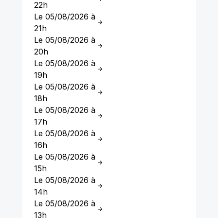
22h
Le 05/08/2026 à
21h
Le 05/08/2026 à
20h
Le 05/08/2026 à
19h
Le 05/08/2026 à
18h
Le 05/08/2026 à
17h
Le 05/08/2026 à
16h
Le 05/08/2026 à
15h
Le 05/08/2026 à
14h
Le 05/08/2026 à
13h