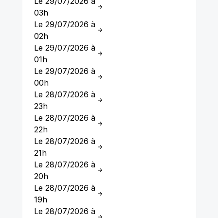
Le 29/07/2026 à
03h
Le 29/07/2026 à
02h
Le 29/07/2026 à
01h
Le 29/07/2026 à
00h
Le 28/07/2026 à
23h
Le 28/07/2026 à
22h
Le 28/07/2026 à
21h
Le 28/07/2026 à
20h
Le 28/07/2026 à
19h
Le 28/07/2026 à