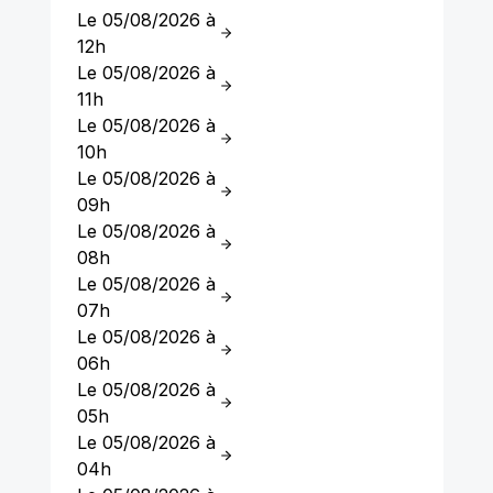
Le 05/08/2026 à
12h
Le 05/08/2026 à
11h
Le 05/08/2026 à
10h
Le 05/08/2026 à
09h
Le 05/08/2026 à
08h
Le 05/08/2026 à
07h
Le 05/08/2026 à
06h
Le 05/08/2026 à
05h
Le 05/08/2026 à
04h