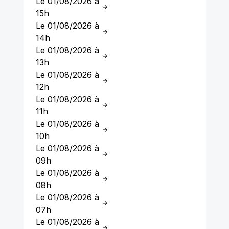
Le 01/08/2026 à
15h
Le 01/08/2026 à
14h
Le 01/08/2026 à
13h
Le 01/08/2026 à
12h
Le 01/08/2026 à
11h
Le 01/08/2026 à
10h
Le 01/08/2026 à
09h
Le 01/08/2026 à
08h
Le 01/08/2026 à
07h
Le 01/08/2026 à