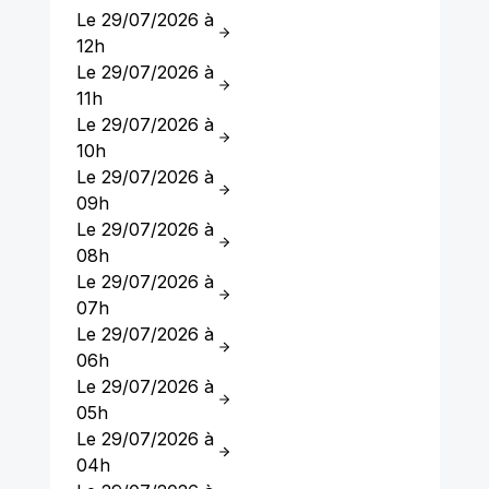
Le 29/07/2026 à
12h
Le 29/07/2026 à
11h
Le 29/07/2026 à
10h
Le 29/07/2026 à
09h
Le 29/07/2026 à
08h
Le 29/07/2026 à
07h
Le 29/07/2026 à
06h
Le 29/07/2026 à
05h
Le 29/07/2026 à
04h