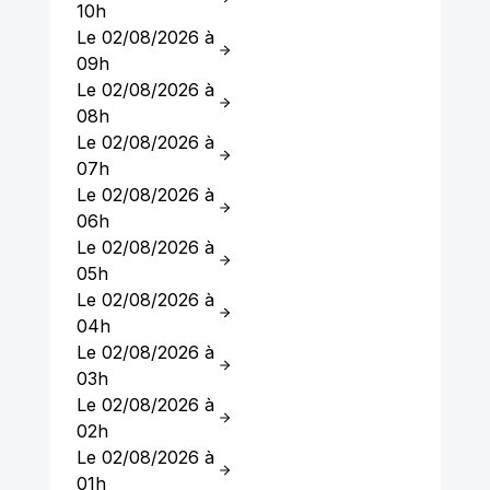
10h
Le 02/08/2026 à
09h
Le 02/08/2026 à
08h
Le 02/08/2026 à
07h
Le 02/08/2026 à
06h
Le 02/08/2026 à
05h
Le 02/08/2026 à
04h
Le 02/08/2026 à
03h
Le 02/08/2026 à
02h
Le 02/08/2026 à
01h