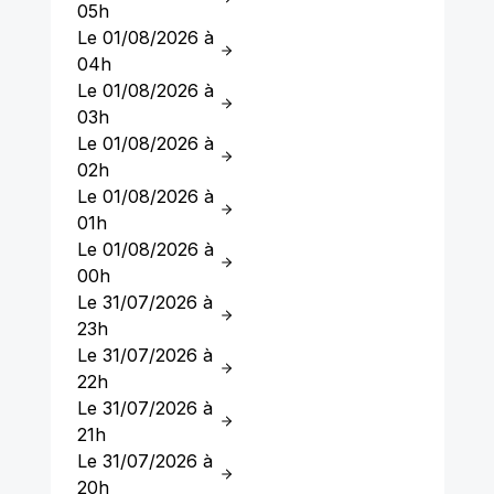
05h
Le 01/08/2026 à
04h
Le 01/08/2026 à
03h
Le 01/08/2026 à
02h
Le 01/08/2026 à
01h
Le 01/08/2026 à
00h
Le 31/07/2026 à
23h
Le 31/07/2026 à
22h
Le 31/07/2026 à
21h
Le 31/07/2026 à
20h