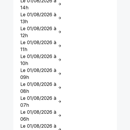
Le 01/08/2026 à
14h
Le 01/08/2026 à
13h
Le 01/08/2026 à
12h
Le 01/08/2026 à
11h
Le 01/08/2026 à
10h
Le 01/08/2026 à
09h
Le 01/08/2026 à
08h
Le 01/08/2026 à
07h
Le 01/08/2026 à
06h
Le 01/08/2026 à