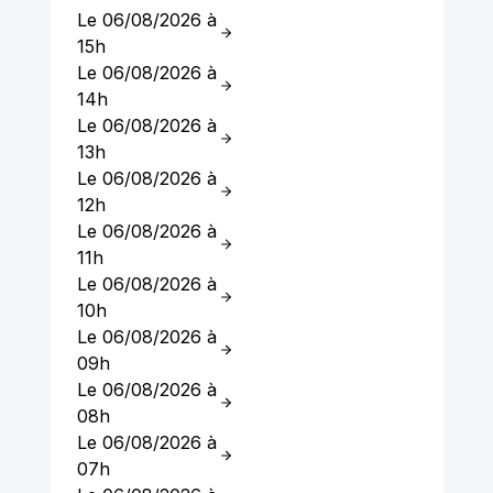
Le 06/08/2026 à
15h
Le 06/08/2026 à
14h
Le 06/08/2026 à
13h
Le 06/08/2026 à
12h
Le 06/08/2026 à
11h
Le 06/08/2026 à
10h
Le 06/08/2026 à
09h
Le 06/08/2026 à
08h
Le 06/08/2026 à
07h