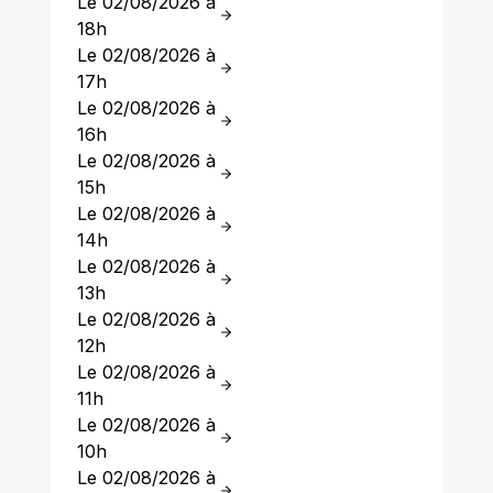
Le 02/08/2026 à
18h
Le 02/08/2026 à
17h
Le 02/08/2026 à
16h
Le 02/08/2026 à
15h
Le 02/08/2026 à
14h
Le 02/08/2026 à
13h
Le 02/08/2026 à
12h
Le 02/08/2026 à
11h
Le 02/08/2026 à
10h
Le 02/08/2026 à