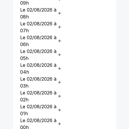
09h
Le 02/08/2026 à
08h
Le 02/08/2026 à
07h
Le 02/08/2026 à
06h
Le 02/08/2026 à
05h
Le 02/08/2026 à
04h
Le 02/08/2026 à
03h
Le 02/08/2026 à
02h
Le 02/08/2026 à
01h
Le 02/08/2026 à
00h