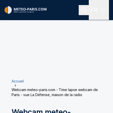
FR
Rechercher
Menu
Menu des
Accueil
Webcam meteo-paris.com - Time lapse webcam de
Paris - vue La Défense, maison de la radio
Webcam meteo-