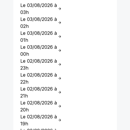
Le 03/08/2026 à
03h
Le 03/08/2026 à
02h
Le 03/08/2026 à
01h
Le 03/08/2026 à
00h
Le 02/08/2026 à
23h
Le 02/08/2026 à
22h
Le 02/08/2026 à
21h
Le 02/08/2026 à
20h
Le 02/08/2026 à
19h