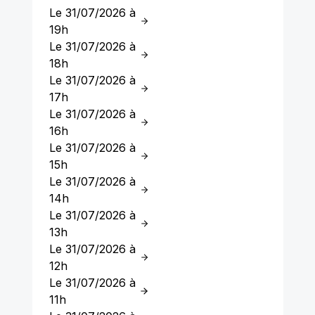
Le 31/07/2026 à
19h
Le 31/07/2026 à
18h
Le 31/07/2026 à
17h
Le 31/07/2026 à
16h
Le 31/07/2026 à
15h
Le 31/07/2026 à
14h
Le 31/07/2026 à
13h
Le 31/07/2026 à
12h
Le 31/07/2026 à
11h