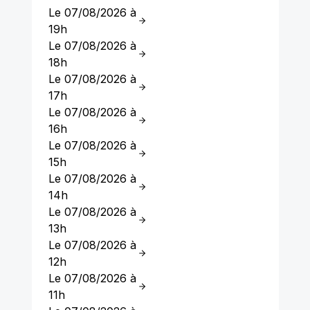
Le 07/08/2026 à
19h
Le 07/08/2026 à
18h
Le 07/08/2026 à
17h
Le 07/08/2026 à
16h
Le 07/08/2026 à
15h
Le 07/08/2026 à
14h
Le 07/08/2026 à
13h
Le 07/08/2026 à
12h
Le 07/08/2026 à
11h