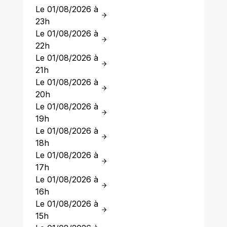
Le 01/08/2026 à
23h
Le 01/08/2026 à
22h
Le 01/08/2026 à
21h
Le 01/08/2026 à
20h
Le 01/08/2026 à
19h
Le 01/08/2026 à
18h
Le 01/08/2026 à
17h
Le 01/08/2026 à
16h
Le 01/08/2026 à
15h