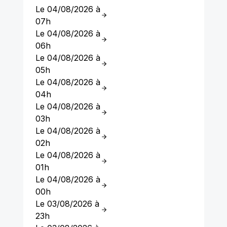
Le 04/08/2026 à
07h
Le 04/08/2026 à
06h
Le 04/08/2026 à
05h
Le 04/08/2026 à
04h
Le 04/08/2026 à
03h
Le 04/08/2026 à
02h
Le 04/08/2026 à
01h
Le 04/08/2026 à
00h
Le 03/08/2026 à
23h