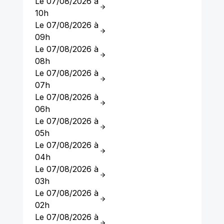
Le 07/08/2026 à
10h
Le 07/08/2026 à
09h
Le 07/08/2026 à
08h
Le 07/08/2026 à
07h
Le 07/08/2026 à
06h
Le 07/08/2026 à
05h
Le 07/08/2026 à
04h
Le 07/08/2026 à
03h
Le 07/08/2026 à
02h
Le 07/08/2026 à