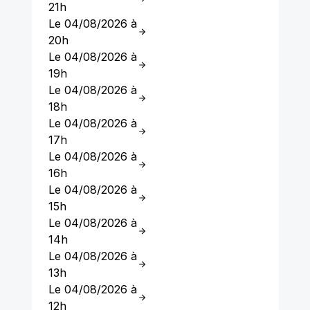
21h
Le 04/08/2026 à
20h
Le 04/08/2026 à
19h
Le 04/08/2026 à
18h
Le 04/08/2026 à
17h
Le 04/08/2026 à
16h
Le 04/08/2026 à
15h
Le 04/08/2026 à
14h
Le 04/08/2026 à
13h
Le 04/08/2026 à
12h