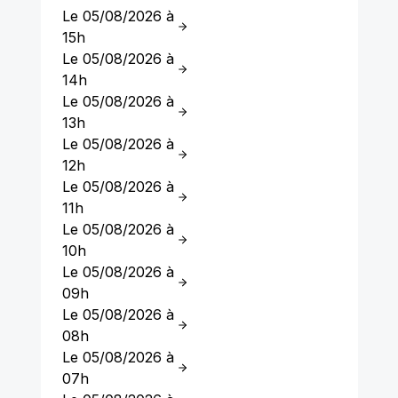
Le 05/08/2026 à
15h
Le 05/08/2026 à
14h
Le 05/08/2026 à
13h
Le 05/08/2026 à
12h
Le 05/08/2026 à
11h
Le 05/08/2026 à
10h
Le 05/08/2026 à
09h
Le 05/08/2026 à
08h
Le 05/08/2026 à
07h