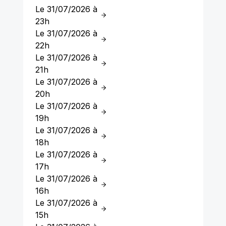
Le 31/07/2026 à
23h
Le 31/07/2026 à
22h
Le 31/07/2026 à
21h
Le 31/07/2026 à
20h
Le 31/07/2026 à
19h
Le 31/07/2026 à
18h
Le 31/07/2026 à
17h
Le 31/07/2026 à
16h
Le 31/07/2026 à
15h