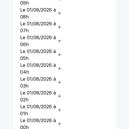
09h
Le 01/08/2026 à
08h
Le 01/08/2026 à
07h
Le 01/08/2026 à
06h
Le 01/08/2026 à
05h
Le 01/08/2026 à
04h
Le 01/08/2026 à
03h
Le 01/08/2026 à
02h
Le 01/08/2026 à
01h
Le 01/08/2026 à
00h