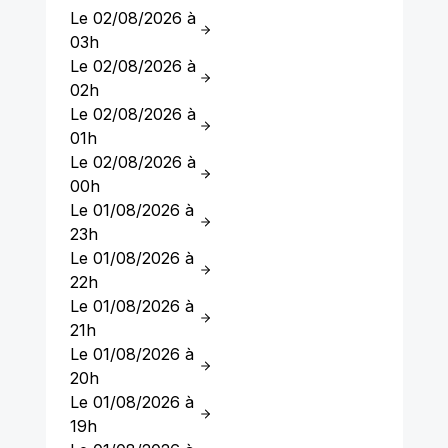
Le 02/08/2026 à
03h
Le 02/08/2026 à
02h
Le 02/08/2026 à
01h
Le 02/08/2026 à
00h
Le 01/08/2026 à
23h
Le 01/08/2026 à
22h
Le 01/08/2026 à
21h
Le 01/08/2026 à
20h
Le 01/08/2026 à
19h