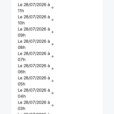
Le 28/07/2026 à
11h
Le 28/07/2026 à
10h
Le 28/07/2026 à
09h
Le 28/07/2026 à
08h
Le 28/07/2026 à
07h
Le 28/07/2026 à
06h
Le 28/07/2026 à
05h
Le 28/07/2026 à
04h
Le 28/07/2026 à
03h