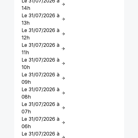
Le 31/07/2026 à
14h
Le 31/07/2026 à
13h
Le 31/07/2026 à
12h
Le 31/07/2026 à
11h
Le 31/07/2026 à
10h
Le 31/07/2026 à
09h
Le 31/07/2026 à
08h
Le 31/07/2026 à
07h
Le 31/07/2026 à
06h
Le 31/07/2026 à