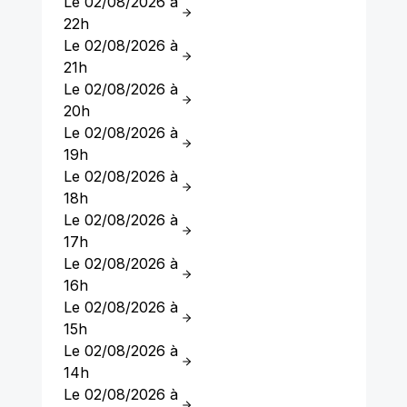
Le 02/08/2026 à
22h
Le 02/08/2026 à
21h
Le 02/08/2026 à
20h
Le 02/08/2026 à
19h
Le 02/08/2026 à
18h
Le 02/08/2026 à
17h
Le 02/08/2026 à
16h
Le 02/08/2026 à
15h
Le 02/08/2026 à
14h
Le 02/08/2026 à