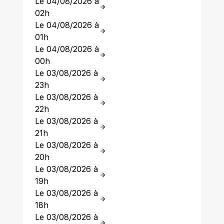
Le 04/08/2026 à
02h
Le 04/08/2026 à
01h
Le 04/08/2026 à
00h
Le 03/08/2026 à
23h
Le 03/08/2026 à
22h
Le 03/08/2026 à
21h
Le 03/08/2026 à
20h
Le 03/08/2026 à
19h
Le 03/08/2026 à
18h
Le 03/08/2026 à