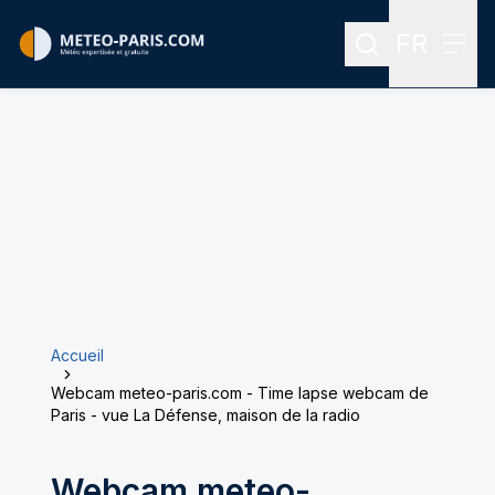
FR
Rechercher
Menu
Menu des
Accueil
Webcam meteo-paris.com - Time lapse webcam de
Paris - vue La Défense, maison de la radio
Webcam meteo-