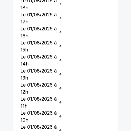
Le 01/08/2026 à
18h
Le 01/08/2026 à
17h
Le 01/08/2026 à
16h
Le 01/08/2026 à
15h
Le 01/08/2026 à
14h
Le 01/08/2026 à
13h
Le 01/08/2026 à
12h
Le 01/08/2026 à
11h
Le 01/08/2026 à
10h
Le 01/08/2026 à