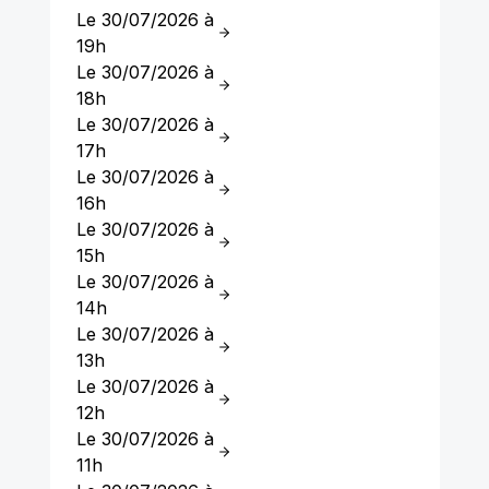
Le 30/07/2026 à
19h
Le 30/07/2026 à
18h
Le 30/07/2026 à
17h
Le 30/07/2026 à
16h
Le 30/07/2026 à
15h
Le 30/07/2026 à
14h
Le 30/07/2026 à
13h
Le 30/07/2026 à
12h
Le 30/07/2026 à
11h