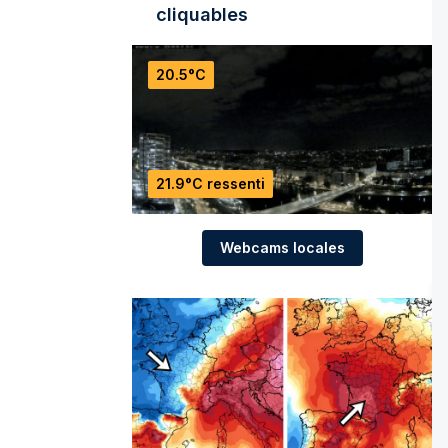
cliquables
20.5°C
21.9°C ressenti
Webcams locales