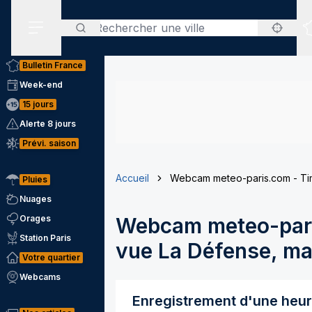
Rechercher
Menu secondaire
Bulletin France
Week-end
15 jours
Alerte 8 jours
Prévi. saison
Accueil
Webcam meteo-paris.com - Tim
Pluies
Nuages
Orages
Webcam meteo-pari
Station Paris
vue La Défense, mai
Votre quartier
Webcams
Enregistrement d'une heu