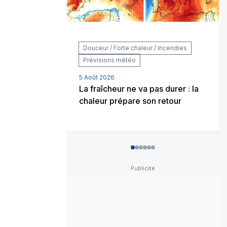
Douceur / Forte chaleur / Incendies
Prévisions météo
5 Août 2026
La fraîcheur ne va pas durer : la
chaleur prépare son retour
0
1
2
3
4
5