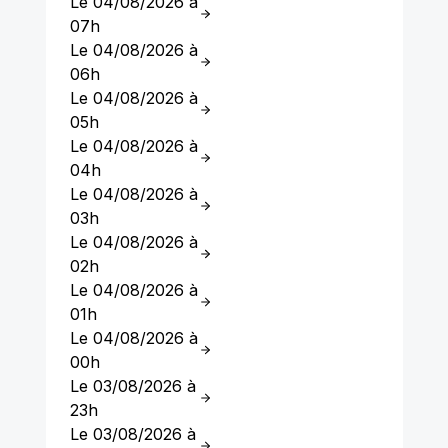
Le 04/08/2026 à
07h
Le 04/08/2026 à
06h
Le 04/08/2026 à
05h
Le 04/08/2026 à
04h
Le 04/08/2026 à
03h
Le 04/08/2026 à
02h
Le 04/08/2026 à
01h
Le 04/08/2026 à
00h
Le 03/08/2026 à
23h
Le 03/08/2026 à