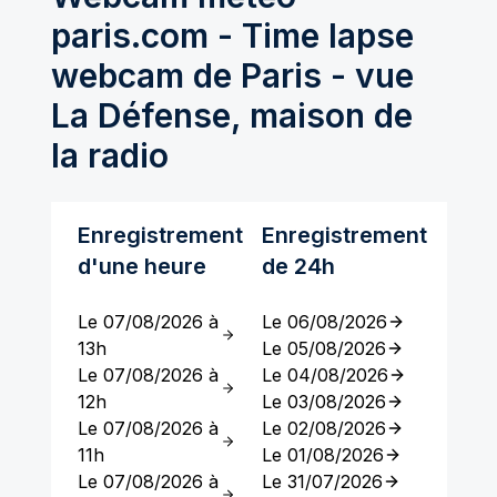
paris.com - Time lapse
webcam de Paris - vue
La Défense, maison de
la radio
Enregistrement
Enregistrement
d'une heure
de 24h
Le 07/08/2026 à
Le 06/08/2026
13h
Le 05/08/2026
Le 07/08/2026 à
Le 04/08/2026
12h
Le 03/08/2026
Le 07/08/2026 à
Le 02/08/2026
11h
Le 01/08/2026
Le 07/08/2026 à
Le 31/07/2026