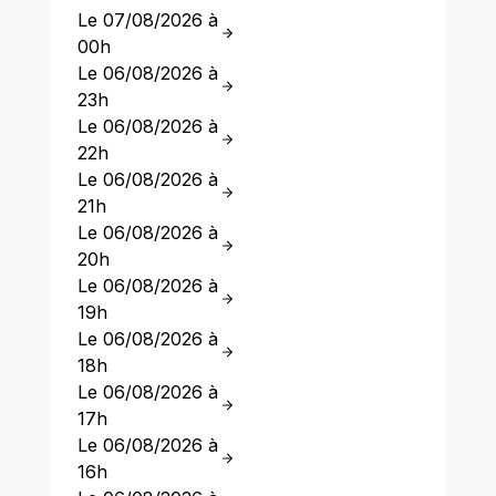
Le 07/08/2026 à
00h
Le 06/08/2026 à
23h
Le 06/08/2026 à
22h
Le 06/08/2026 à
21h
Le 06/08/2026 à
20h
Le 06/08/2026 à
19h
Le 06/08/2026 à
18h
Le 06/08/2026 à
17h
Le 06/08/2026 à
16h