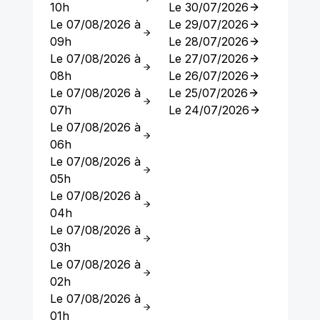
10h
Le 30/07/2026
Le 07/08/2026 à
Le 29/07/2026
09h
Le 28/07/2026
Le 07/08/2026 à
Le 27/07/2026
08h
Le 26/07/2026
Le 07/08/2026 à
Le 25/07/2026
07h
Le 24/07/2026
Le 07/08/2026 à
06h
Le 07/08/2026 à
05h
Le 07/08/2026 à
04h
Le 07/08/2026 à
03h
Le 07/08/2026 à
02h
Le 07/08/2026 à
01h