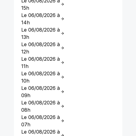
Le 06/08/2026 à
15h
Le 06/08/2026 à
14h
Le 06/08/2026 à
13h
Le 06/08/2026 à
12h
Le 06/08/2026 à
11h
Le 06/08/2026 à
10h
Le 06/08/2026 à
09h
Le 06/08/2026 à
08h
Le 06/08/2026 à
07h
Le 06/08/2026 à