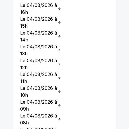
Le 04/08/2026 à
16h
Le 04/08/2026 à
15h
Le 04/08/2026 à
14h
Le 04/08/2026 à
13h
Le 04/08/2026 à
12h
Le 04/08/2026 à
11h
Le 04/08/2026 à
10h
Le 04/08/2026 à
09h
Le 04/08/2026 à
08h