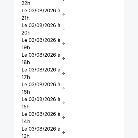
22h
Le 03/08/2026 à
21h
Le 03/08/2026 à
20h
Le 03/08/2026 à
19h
Le 03/08/2026 à
18h
Le 03/08/2026 à
17h
Le 03/08/2026 à
16h
Le 03/08/2026 à
15h
Le 03/08/2026 à
14h
Le 03/08/2026 à
13h