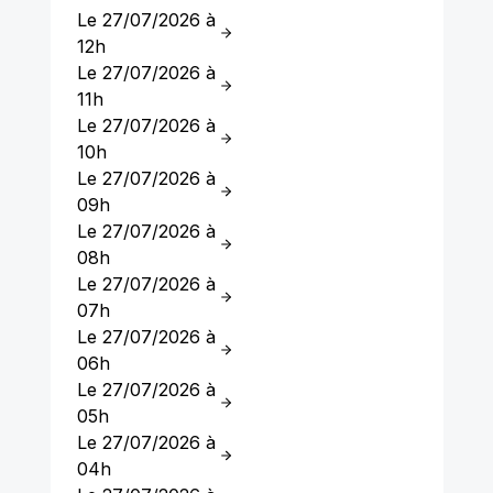
Le 27/07/2026 à
12h
Le 27/07/2026 à
11h
Le 27/07/2026 à
10h
Le 27/07/2026 à
09h
Le 27/07/2026 à
08h
Le 27/07/2026 à
07h
Le 27/07/2026 à
06h
Le 27/07/2026 à
05h
Le 27/07/2026 à
04h