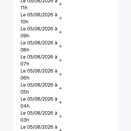
Le 05/08/2026 à
11h
Le 05/08/2026 à
10h
Le 05/08/2026 à
09h
Le 05/08/2026 à
08h
Le 05/08/2026 à
07h
Le 05/08/2026 à
06h
Le 05/08/2026 à
05h
Le 05/08/2026 à
04h
Le 05/08/2026 à
03h
Le 05/08/2026 à