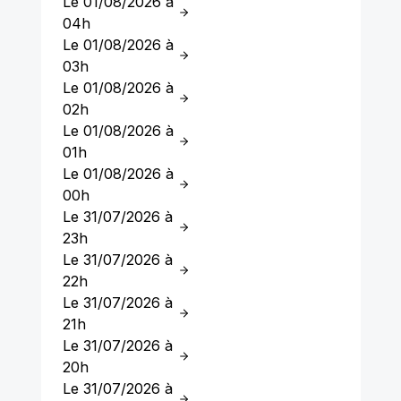
Le 01/08/2026 à
04h
Le 01/08/2026 à
03h
Le 01/08/2026 à
02h
Le 01/08/2026 à
01h
Le 01/08/2026 à
00h
Le 31/07/2026 à
23h
Le 31/07/2026 à
22h
Le 31/07/2026 à
21h
Le 31/07/2026 à
20h
Le 31/07/2026 à