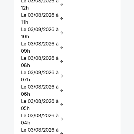
Le 03/08/2026 à
12h
Le 03/08/2026 à
11h
Le 03/08/2026 à
10h
Le 03/08/2026 à
09h
Le 03/08/2026 à
08h
Le 03/08/2026 à
07h
Le 03/08/2026 à
06h
Le 03/08/2026 à
05h
Le 03/08/2026 à
04h
Le 03/08/2026 à