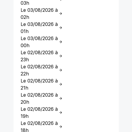
03h
Le 03/08/2026 à
02h
Le 03/08/2026 à
01h
Le 03/08/2026 à
00h
Le 02/08/2026 à
23h
Le 02/08/2026 à
22h
Le 02/08/2026 à
21h
Le 02/08/2026 à
20h
Le 02/08/2026 à
19h
Le 02/08/2026 à
18h