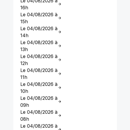
Le 04/08/2026 à
16h
Le 04/08/2026 à
15h
Le 04/08/2026 à
14h
Le 04/08/2026 à
13h
Le 04/08/2026 à
12h
Le 04/08/2026 à
11h
Le 04/08/2026 à
10h
Le 04/08/2026 à
09h
Le 04/08/2026 à
08h
Le 04/08/2026 à