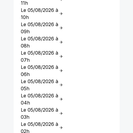
11h
Le 05/08/2026 à
10h
Le 05/08/2026 à
09h
Le 05/08/2026 à
08h
Le 05/08/2026 à
07h
Le 05/08/2026 à
06h
Le 05/08/2026 à
05h
Le 05/08/2026 à
04h
Le 05/08/2026 à
03h
Le 05/08/2026 à
02h