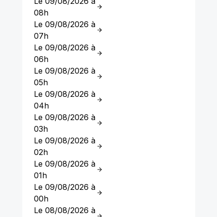
Le 09/08/2026 à
08h
Le 09/08/2026 à
07h
Le 09/08/2026 à
06h
Le 09/08/2026 à
05h
Le 09/08/2026 à
04h
Le 09/08/2026 à
03h
Le 09/08/2026 à
02h
Le 09/08/2026 à
01h
Le 09/08/2026 à
00h
Le 08/08/2026 à