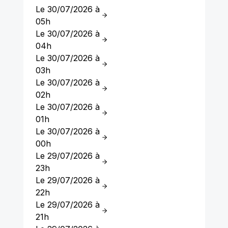
Le 30/07/2026 à
05h
Le 30/07/2026 à
04h
Le 30/07/2026 à
03h
Le 30/07/2026 à
02h
Le 30/07/2026 à
01h
Le 30/07/2026 à
00h
Le 29/07/2026 à
23h
Le 29/07/2026 à
22h
Le 29/07/2026 à
21h