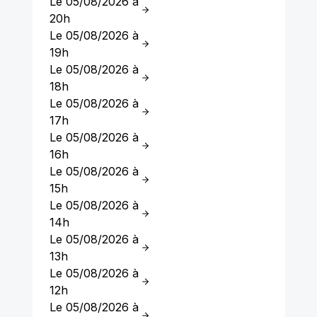
Le 05/08/2026 à
20h
Le 05/08/2026 à
19h
Le 05/08/2026 à
18h
Le 05/08/2026 à
17h
Le 05/08/2026 à
16h
Le 05/08/2026 à
15h
Le 05/08/2026 à
14h
Le 05/08/2026 à
13h
Le 05/08/2026 à
12h
Le 05/08/2026 à