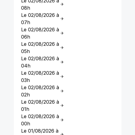
Le 02/08/2026 à
08h
Le 02/08/2026 à
07h
Le 02/08/2026 à
06h
Le 02/08/2026 à
05h
Le 02/08/2026 à
04h
Le 02/08/2026 à
03h
Le 02/08/2026 à
02h
Le 02/08/2026 à
01h
Le 02/08/2026 à
00h
Le 01/08/2026 à