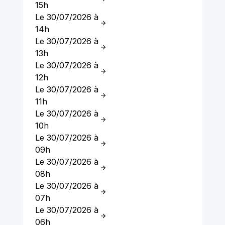
15h
Le 30/07/2026 à
14h
Le 30/07/2026 à
13h
Le 30/07/2026 à
12h
Le 30/07/2026 à
11h
Le 30/07/2026 à
10h
Le 30/07/2026 à
09h
Le 30/07/2026 à
08h
Le 30/07/2026 à
07h
Le 30/07/2026 à
06h