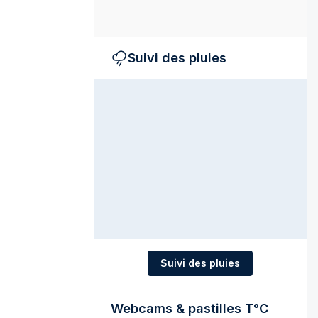
Suivi des pluies
Suivi des pluies
Webcams & pastilles T°C