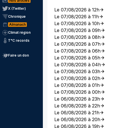
Nos articles
X (Twitter)
Le 07/08/2026 à 12h
Le 07/08/2026 à 11h
Chronique
Le 07/08/2026 à 10h
Almanach
Le 07/08/2026 à 09h
Climat région
Le 07/08/2026 à 08h
T°C records
Le 07/08/2026 à 07h
Le 07/08/2026 à 06h
Faire un don
Le 07/08/2026 à 05h
Le 07/08/2026 à 04h
Le 07/08/2026 à 03h
Le 07/08/2026 à 02h
Le 07/08/2026 à 01h
Le 07/08/2026 à 00h
Le 06/08/2026 à 23h
Le 06/08/2026 à 22h
Le 06/08/2026 à 21h
Le 06/08/2026 à 20h
Le 06/08/2026 à 19h