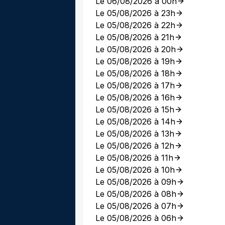
Le 06/08/2026 à 00h
Le 05/08/2026 à 23h
Le 05/08/2026 à 22h
Le 05/08/2026 à 21h
Le 05/08/2026 à 20h
Le 05/08/2026 à 19h
Le 05/08/2026 à 18h
Le 05/08/2026 à 17h
Le 05/08/2026 à 16h
Le 05/08/2026 à 15h
Le 05/08/2026 à 14h
Le 05/08/2026 à 13h
Le 05/08/2026 à 12h
Le 05/08/2026 à 11h
Le 05/08/2026 à 10h
Le 05/08/2026 à 09h
Le 05/08/2026 à 08h
Le 05/08/2026 à 07h
Le 05/08/2026 à 06h