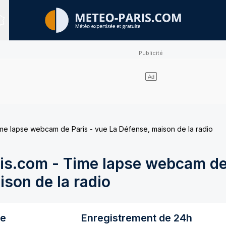
Sites expertisés
e lapse webcam de Paris - vue La Défense, maison de la radio
s.com - Time lapse webcam de 
son de la radio
re
Enregistrement de 24h