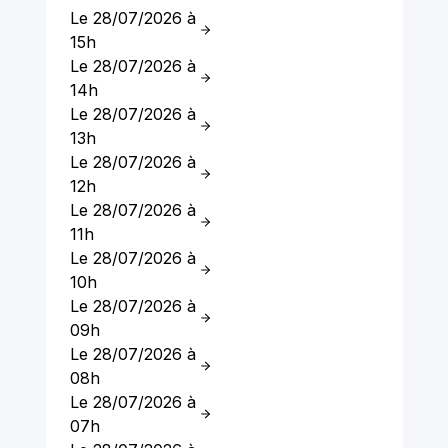
Le 28/07/2026 à
15h
Le 28/07/2026 à
14h
Le 28/07/2026 à
13h
Le 28/07/2026 à
12h
Le 28/07/2026 à
11h
Le 28/07/2026 à
10h
Le 28/07/2026 à
09h
Le 28/07/2026 à
08h
Le 28/07/2026 à
07h