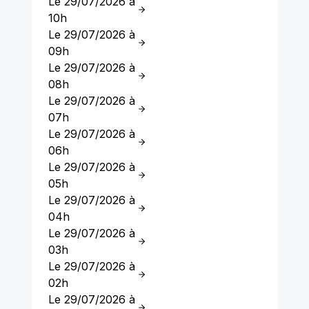
Le 29/07/2026 à
10h
Le 29/07/2026 à
09h
Le 29/07/2026 à
08h
Le 29/07/2026 à
07h
Le 29/07/2026 à
06h
Le 29/07/2026 à
05h
Le 29/07/2026 à
04h
Le 29/07/2026 à
03h
Le 29/07/2026 à
02h
Le 29/07/2026 à