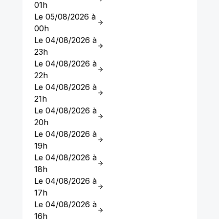
01h
Le 05/08/2026 à
00h
Le 04/08/2026 à
23h
Le 04/08/2026 à
22h
Le 04/08/2026 à
21h
Le 04/08/2026 à
20h
Le 04/08/2026 à
19h
Le 04/08/2026 à
18h
Le 04/08/2026 à
17h
Le 04/08/2026 à
16h