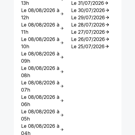
13h
Le 31/07/2026
Le 08/08/2026 à
Le 30/07/2026
12h
Le 29/07/2026
Le 08/08/2026 à
Le 28/07/2026
11h
Le 27/07/2026
Le 08/08/2026 à
Le 26/07/2026
10h
Le 25/07/2026
Le 08/08/2026 à
09h
Le 08/08/2026 à
08h
Le 08/08/2026 à
07h
Le 08/08/2026 à
06h
Le 08/08/2026 à
05h
Le 08/08/2026 à
04h