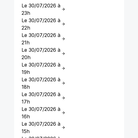
Le 30/07/2026 à
23h
Le 30/07/2026 à
22h
Le 30/07/2026 à
21h
Le 30/07/2026 à
20h
Le 30/07/2026 à
19h
Le 30/07/2026 à
18h
Le 30/07/2026 à
17h
Le 30/07/2026 à
16h
Le 30/07/2026 à
15h