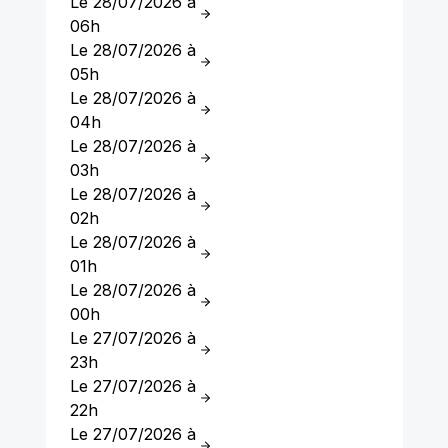
Le 28/07/2026 à
06h
Le 28/07/2026 à
05h
Le 28/07/2026 à
04h
Le 28/07/2026 à
03h
Le 28/07/2026 à
02h
Le 28/07/2026 à
01h
Le 28/07/2026 à
00h
Le 27/07/2026 à
23h
Le 27/07/2026 à
22h
Le 27/07/2026 à