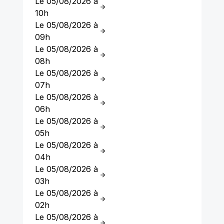
Le 05/08/2026 à
10h
Le 05/08/2026 à
09h
Le 05/08/2026 à
08h
Le 05/08/2026 à
07h
Le 05/08/2026 à
06h
Le 05/08/2026 à
05h
Le 05/08/2026 à
04h
Le 05/08/2026 à
03h
Le 05/08/2026 à
02h
Le 05/08/2026 à