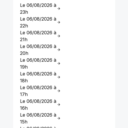
Le 06/08/2026 à
23h
Le 06/08/2026 à
22h
Le 06/08/2026 à
21h
Le 06/08/2026 à
20h
Le 06/08/2026 à
19h
Le 06/08/2026 à
18h
Le 06/08/2026 à
17h
Le 06/08/2026 à
16h
Le 06/08/2026 à
15h