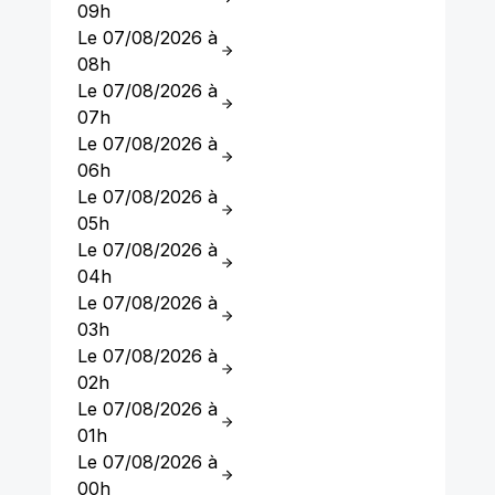
09h
Le 07/08/2026 à
08h
Le 07/08/2026 à
07h
Le 07/08/2026 à
06h
Le 07/08/2026 à
05h
Le 07/08/2026 à
04h
Le 07/08/2026 à
03h
Le 07/08/2026 à
02h
Le 07/08/2026 à
01h
Le 07/08/2026 à
00h