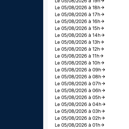
Le 05/08/2026 à 19h
Le 05/08/2026 à 18h
Le 05/08/2026 à 17h
Le 05/08/2026 à 16h
Le 05/08/2026 à 15h
Le 05/08/2026 à 14h
Le 05/08/2026 à 13h
Le 05/08/2026 à 12h
Le 05/08/2026 à 11h
Le 05/08/2026 à 10h
Le 05/08/2026 à 09h
Le 05/08/2026 à 08h
Le 05/08/2026 à 07h
Le 05/08/2026 à 06h
Le 05/08/2026 à 05h
Le 05/08/2026 à 04h
Le 05/08/2026 à 03h
Le 05/08/2026 à 02h
Le 05/08/2026 à 01h