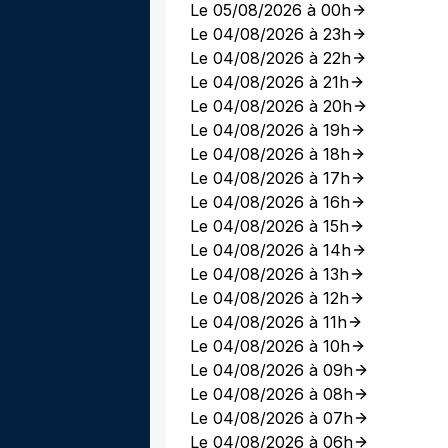
Le 05/08/2026 à 00h
Le 04/08/2026 à 23h
Le 04/08/2026 à 22h
Le 04/08/2026 à 21h
Le 04/08/2026 à 20h
Le 04/08/2026 à 19h
Le 04/08/2026 à 18h
Le 04/08/2026 à 17h
Le 04/08/2026 à 16h
Le 04/08/2026 à 15h
Le 04/08/2026 à 14h
Le 04/08/2026 à 13h
Le 04/08/2026 à 12h
Le 04/08/2026 à 11h
Le 04/08/2026 à 10h
Le 04/08/2026 à 09h
Le 04/08/2026 à 08h
Le 04/08/2026 à 07h
Le 04/08/2026 à 06h