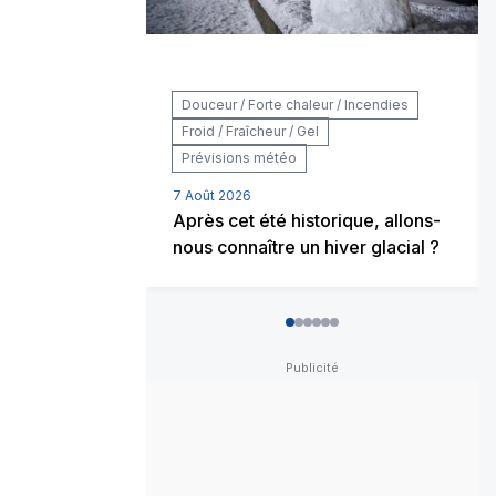
Douceur / Forte chaleur / Incendies
Froid / Fraîcheur / Gel
Prévisions météo
7 Août 2026
Après cet été historique, allons-
nous connaître un hiver glacial ?
0
1
2
3
4
5