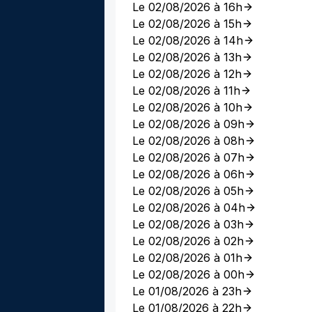
Le 02/08/2026 à 16h
Le 02/08/2026 à 15h
Le 02/08/2026 à 14h
Le 02/08/2026 à 13h
Le 02/08/2026 à 12h
Le 02/08/2026 à 11h
Le 02/08/2026 à 10h
Le 02/08/2026 à 09h
Le 02/08/2026 à 08h
Le 02/08/2026 à 07h
Le 02/08/2026 à 06h
Le 02/08/2026 à 05h
Le 02/08/2026 à 04h
Le 02/08/2026 à 03h
Le 02/08/2026 à 02h
Le 02/08/2026 à 01h
Le 02/08/2026 à 00h
Le 01/08/2026 à 23h
Le 01/08/2026 à 22h