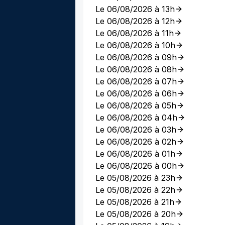
Le 06/08/2026 à 13h
Le 06/08/2026 à 12h
Le 06/08/2026 à 11h
Le 06/08/2026 à 10h
Le 06/08/2026 à 09h
Le 06/08/2026 à 08h
Le 06/08/2026 à 07h
Le 06/08/2026 à 06h
Le 06/08/2026 à 05h
Le 06/08/2026 à 04h
Le 06/08/2026 à 03h
Le 06/08/2026 à 02h
Le 06/08/2026 à 01h
Le 06/08/2026 à 00h
Le 05/08/2026 à 23h
Le 05/08/2026 à 22h
Le 05/08/2026 à 21h
Le 05/08/2026 à 20h