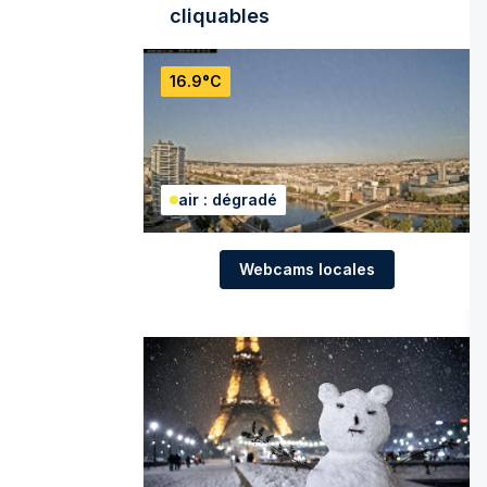
cliquables
16.9°C
air : dégradé
Webcams locales