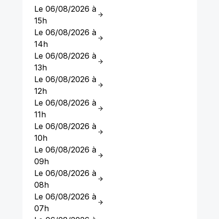
Le 06/08/2026 à
15h
Le 06/08/2026 à
14h
Le 06/08/2026 à
13h
Le 06/08/2026 à
12h
Le 06/08/2026 à
11h
Le 06/08/2026 à
10h
Le 06/08/2026 à
09h
Le 06/08/2026 à
08h
Le 06/08/2026 à
07h