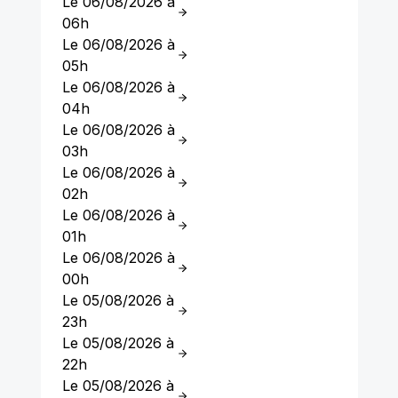
Le 06/08/2026 à
06h
Le 06/08/2026 à
05h
Le 06/08/2026 à
04h
Le 06/08/2026 à
03h
Le 06/08/2026 à
02h
Le 06/08/2026 à
01h
Le 06/08/2026 à
00h
Le 05/08/2026 à
23h
Le 05/08/2026 à
22h
Le 05/08/2026 à