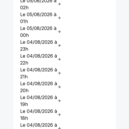
Le 05/08/2026 à
02h
Le 05/08/2026 à
01h
Le 05/08/2026 à
00h
Le 04/08/2026 à
23h
Le 04/08/2026 à
22h
Le 04/08/2026 à
21h
Le 04/08/2026 à
20h
Le 04/08/2026 à
19h
Le 04/08/2026 à
18h
Le 04/08/2026 à