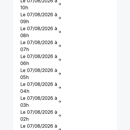
Le 07/08/2026 à
10h
Le 07/08/2026 à
09h
Le 07/08/2026 à
08h
Le 07/08/2026 à
07h
Le 07/08/2026 à
06h
Le 07/08/2026 à
05h
Le 07/08/2026 à
04h
Le 07/08/2026 à
03h
Le 07/08/2026 à
02h
Le 07/08/2026 à