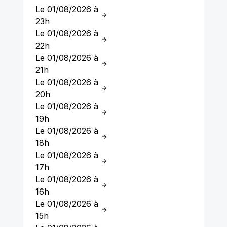
Le 01/08/2026 à
23h
Le 01/08/2026 à
22h
Le 01/08/2026 à
21h
Le 01/08/2026 à
20h
Le 01/08/2026 à
19h
Le 01/08/2026 à
18h
Le 01/08/2026 à
17h
Le 01/08/2026 à
16h
Le 01/08/2026 à
15h