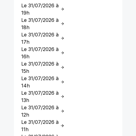
Le 31/07/2026 à
19h
Le 31/07/2026 à
18h
Le 31/07/2026 à
17h
Le 31/07/2026 à
16h
Le 31/07/2026 à
15h
Le 31/07/2026 à
14h
Le 31/07/2026 à
13h
Le 31/07/2026 à
12h
Le 31/07/2026 à
11h