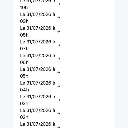
Le 31/07/2026 à
10h
Le 31/07/2026 à
09h
Le 31/07/2026 à
08h
Le 31/07/2026 à
07h
Le 31/07/2026 à
06h
Le 31/07/2026 à
05h
Le 31/07/2026 à
04h
Le 31/07/2026 à
03h
Le 31/07/2026 à
02h
Le 31/07/2026 à