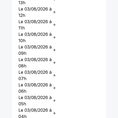
13h
Le 03/08/2026 à
12h
Le 03/08/2026 à
11h
Le 03/08/2026 à
10h
Le 03/08/2026 à
09h
Le 03/08/2026 à
08h
Le 03/08/2026 à
07h
Le 03/08/2026 à
06h
Le 03/08/2026 à
05h
Le 03/08/2026 à
04h