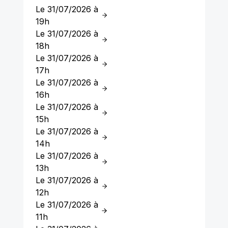
Le 31/07/2026 à
19h
Le 31/07/2026 à
18h
Le 31/07/2026 à
17h
Le 31/07/2026 à
16h
Le 31/07/2026 à
15h
Le 31/07/2026 à
14h
Le 31/07/2026 à
13h
Le 31/07/2026 à
12h
Le 31/07/2026 à
11h