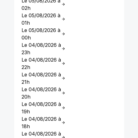
Le 05/08/2026 à
02h
Le 05/08/2026 à
01h
Le 05/08/2026 à
00h
Le 04/08/2026 à
23h
Le 04/08/2026 à
22h
Le 04/08/2026 à
21h
Le 04/08/2026 à
20h
Le 04/08/2026 à
19h
Le 04/08/2026 à
18h
Le 04/08/2026 à