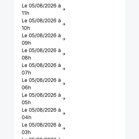
Le 05/08/2026 à
11h
Le 05/08/2026 à
10h
Le 05/08/2026 à
09h
Le 05/08/2026 à
08h
Le 05/08/2026 à
07h
Le 05/08/2026 à
06h
Le 05/08/2026 à
05h
Le 05/08/2026 à
04h
Le 05/08/2026 à
03h