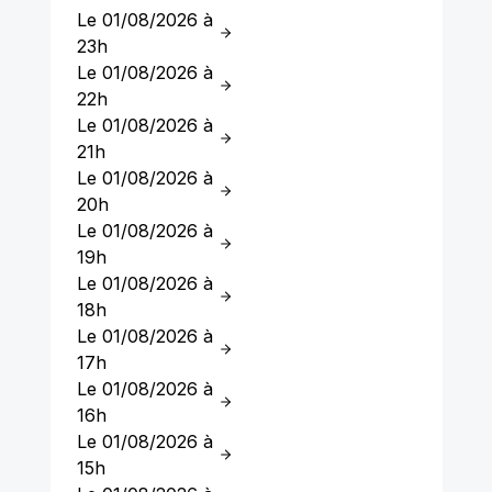
Le 01/08/2026 à
23h
Le 01/08/2026 à
22h
Le 01/08/2026 à
21h
Le 01/08/2026 à
20h
Le 01/08/2026 à
19h
Le 01/08/2026 à
18h
Le 01/08/2026 à
17h
Le 01/08/2026 à
16h
Le 01/08/2026 à
15h