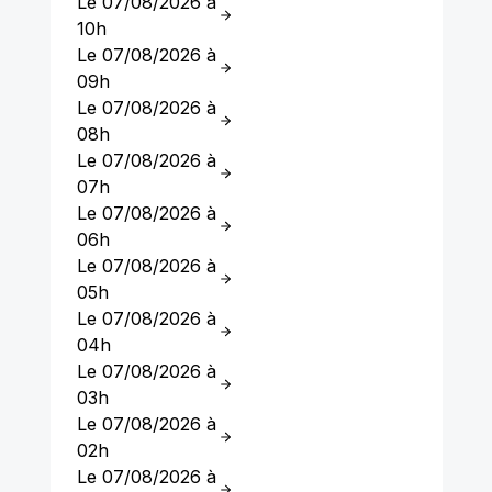
Le 07/08/2026 à
10h
Le 07/08/2026 à
09h
Le 07/08/2026 à
08h
Le 07/08/2026 à
07h
Le 07/08/2026 à
06h
Le 07/08/2026 à
05h
Le 07/08/2026 à
04h
Le 07/08/2026 à
03h
Le 07/08/2026 à
02h
Le 07/08/2026 à