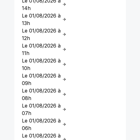
Le 01/08/2026 à
14h
Le 01/08/2026 à
13h
Le 01/08/2026 à
12h
Le 01/08/2026 à
11h
Le 01/08/2026 à
10h
Le 01/08/2026 à
09h
Le 01/08/2026 à
08h
Le 01/08/2026 à
07h
Le 01/08/2026 à
06h
Le 01/08/2026 à