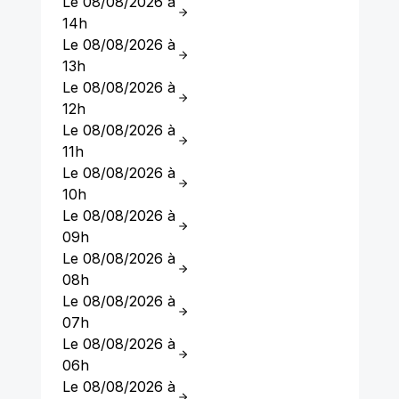
Le 08/08/2026 à
14h
Le 08/08/2026 à
13h
Le 08/08/2026 à
12h
Le 08/08/2026 à
11h
Le 08/08/2026 à
10h
Le 08/08/2026 à
09h
Le 08/08/2026 à
08h
Le 08/08/2026 à
07h
Le 08/08/2026 à
06h
Le 08/08/2026 à