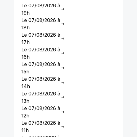
Le 07/08/2026 à
19h
Le 07/08/2026 à
18h
Le 07/08/2026 à
17h
Le 07/08/2026 à
16h
Le 07/08/2026 à
15h
Le 07/08/2026 à
14h
Le 07/08/2026 à
13h
Le 07/08/2026 à
12h
Le 07/08/2026 à
11h