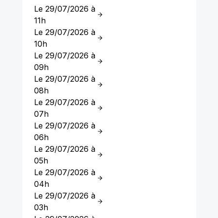
Le 29/07/2026 à
11h
Le 29/07/2026 à
10h
Le 29/07/2026 à
09h
Le 29/07/2026 à
08h
Le 29/07/2026 à
07h
Le 29/07/2026 à
06h
Le 29/07/2026 à
05h
Le 29/07/2026 à
04h
Le 29/07/2026 à
03h