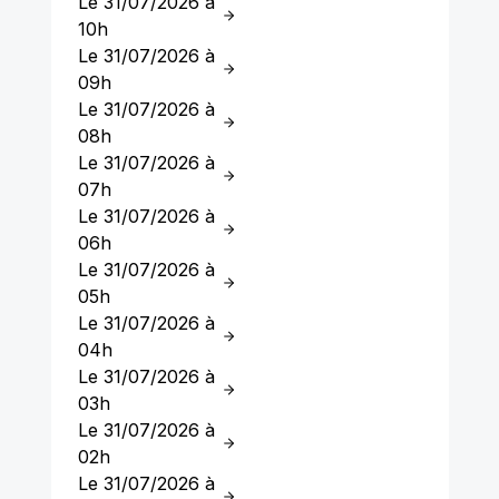
Le 31/07/2026 à
10h
Le 31/07/2026 à
09h
Le 31/07/2026 à
08h
Le 31/07/2026 à
07h
Le 31/07/2026 à
06h
Le 31/07/2026 à
05h
Le 31/07/2026 à
04h
Le 31/07/2026 à
03h
Le 31/07/2026 à
02h
Le 31/07/2026 à