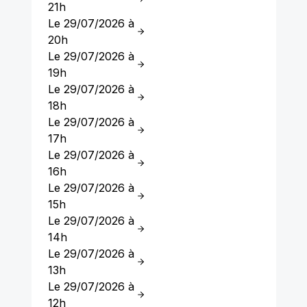
21h
Le 29/07/2026 à
20h
Le 29/07/2026 à
19h
Le 29/07/2026 à
18h
Le 29/07/2026 à
17h
Le 29/07/2026 à
16h
Le 29/07/2026 à
15h
Le 29/07/2026 à
14h
Le 29/07/2026 à
13h
Le 29/07/2026 à
12h