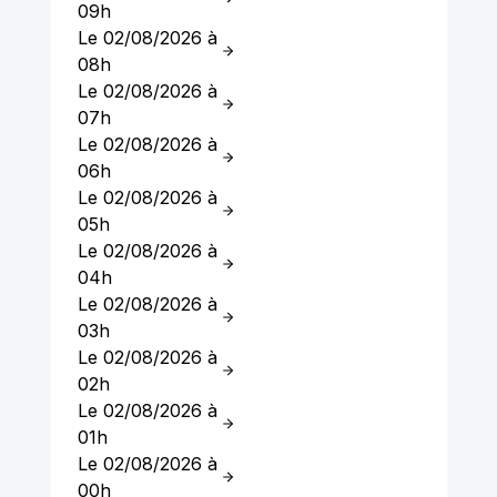
09h
Le 02/08/2026 à
08h
Le 02/08/2026 à
07h
Le 02/08/2026 à
06h
Le 02/08/2026 à
05h
Le 02/08/2026 à
04h
Le 02/08/2026 à
03h
Le 02/08/2026 à
02h
Le 02/08/2026 à
01h
Le 02/08/2026 à
00h