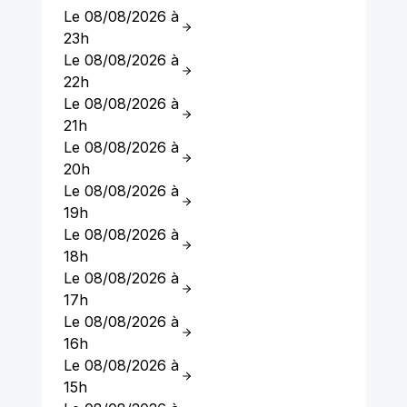
Le 08/08/2026 à
23h
Le 08/08/2026 à
22h
Le 08/08/2026 à
21h
Le 08/08/2026 à
20h
Le 08/08/2026 à
19h
Le 08/08/2026 à
18h
Le 08/08/2026 à
17h
Le 08/08/2026 à
16h
Le 08/08/2026 à
15h