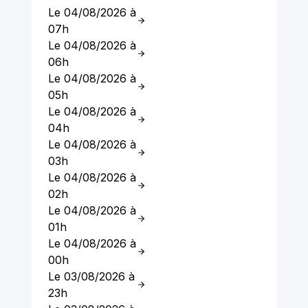
Le 04/08/2026 à
07h
Le 04/08/2026 à
06h
Le 04/08/2026 à
05h
Le 04/08/2026 à
04h
Le 04/08/2026 à
03h
Le 04/08/2026 à
02h
Le 04/08/2026 à
01h
Le 04/08/2026 à
00h
Le 03/08/2026 à
23h