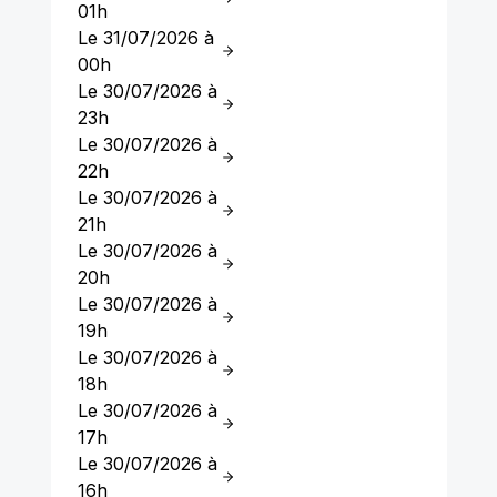
01h
Le 31/07/2026 à
00h
Le 30/07/2026 à
23h
Le 30/07/2026 à
22h
Le 30/07/2026 à
21h
Le 30/07/2026 à
20h
Le 30/07/2026 à
19h
Le 30/07/2026 à
18h
Le 30/07/2026 à
17h
Le 30/07/2026 à
16h