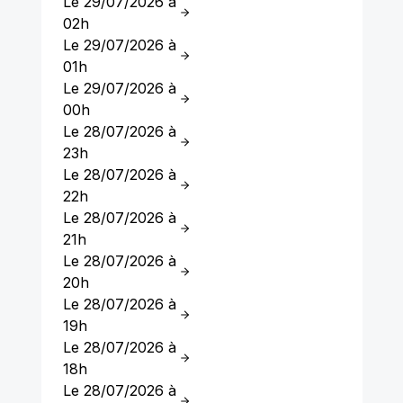
Le 29/07/2026 à
02h
Le 29/07/2026 à
01h
Le 29/07/2026 à
00h
Le 28/07/2026 à
23h
Le 28/07/2026 à
22h
Le 28/07/2026 à
21h
Le 28/07/2026 à
20h
Le 28/07/2026 à
19h
Le 28/07/2026 à
18h
Le 28/07/2026 à