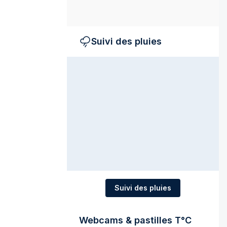
Suivi des pluies
Suivi des pluies
Webcams & pastilles T°C