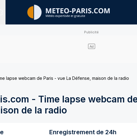
Sites expertisés
e lapse webcam de Paris - vue La Défense, maison de la radio
s.com - Time lapse webcam de 
son de la radio
re
Enregistrement de 24h