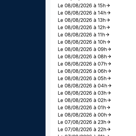
Le 08/08/2026 à 15h
Le 08/08/2026 à 14h
Le 08/08/2026 à 13h
Le 08/08/2026 à 12h
Le 08/08/2026 à 11h
Le 08/08/2026 à 10h
Le 08/08/2026 à 09h
Le 08/08/2026 à 08h
Le 08/08/2026 à 07h
Le 08/08/2026 à 06h
Le 08/08/2026 à 05h
Le 08/08/2026 à 04h
Le 08/08/2026 à 03h
Le 08/08/2026 à 02h
Le 08/08/2026 à 01h
Le 08/08/2026 à 00h
Le 07/08/2026 à 23h
Le 07/08/2026 à 22h