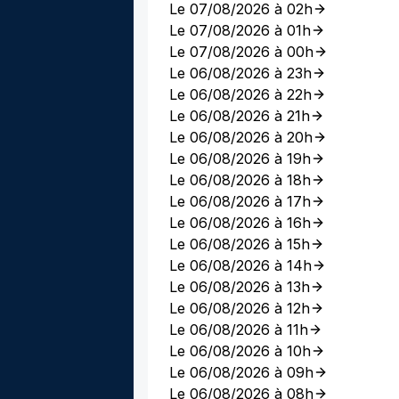
Le 07/08/2026 à 02h
Le 07/08/2026 à 01h
Le 07/08/2026 à 00h
Le 06/08/2026 à 23h
Le 06/08/2026 à 22h
Le 06/08/2026 à 21h
Le 06/08/2026 à 20h
Le 06/08/2026 à 19h
Le 06/08/2026 à 18h
Le 06/08/2026 à 17h
Le 06/08/2026 à 16h
Le 06/08/2026 à 15h
Le 06/08/2026 à 14h
Le 06/08/2026 à 13h
Le 06/08/2026 à 12h
Le 06/08/2026 à 11h
Le 06/08/2026 à 10h
Le 06/08/2026 à 09h
Le 06/08/2026 à 08h