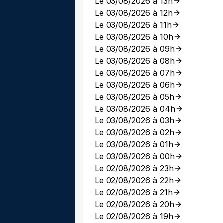
Le 03/08/2026 à 13h
Le 03/08/2026 à 12h
Le 03/08/2026 à 11h
Le 03/08/2026 à 10h
Le 03/08/2026 à 09h
Le 03/08/2026 à 08h
Le 03/08/2026 à 07h
Le 03/08/2026 à 06h
Le 03/08/2026 à 05h
Le 03/08/2026 à 04h
Le 03/08/2026 à 03h
Le 03/08/2026 à 02h
Le 03/08/2026 à 01h
Le 03/08/2026 à 00h
Le 02/08/2026 à 23h
Le 02/08/2026 à 22h
Le 02/08/2026 à 21h
Le 02/08/2026 à 20h
Le 02/08/2026 à 19h