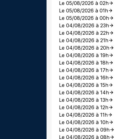
Le 05/08/2026 à 02h
Le 05/08/2026 à 01h
Le 05/08/2026 à 00h
Le 04/08/2026 à 23h
Le 04/08/2026 à 22h
Le 04/08/2026 à 21h
Le 04/08/2026 à 20h
Le 04/08/2026 à 19h
Le 04/08/2026 à 18h
Le 04/08/2026 à 17h
Le 04/08/2026 à 16h
Le 04/08/2026 à 15h
Le 04/08/2026 à 14h
Le 04/08/2026 à 13h
Le 04/08/2026 à 12h
Le 04/08/2026 à 11h
Le 04/08/2026 à 10h
Le 04/08/2026 à 09h
Le 04/08/2026 à 08h