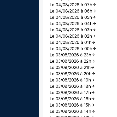
Le 04/08/2026 à 07h
Le 04/08/2026 à 06h
Le 04/08/2026 à 05h
Le 04/08/2026 à 04h
Le 04/08/2026 à 03h
Le 04/08/2026 à 02h
Le 04/08/2026 à 01h
Le 04/08/2026 à 00h
Le 03/08/2026 à 23h
Le 03/08/2026 à 22h
Le 03/08/2026 à 21h
Le 03/08/2026 à 20h
Le 03/08/2026 à 19h
Le 03/08/2026 à 18h
Le 03/08/2026 à 17h
Le 03/08/2026 à 16h
Le 03/08/2026 à 15h
Le 03/08/2026 à 14h