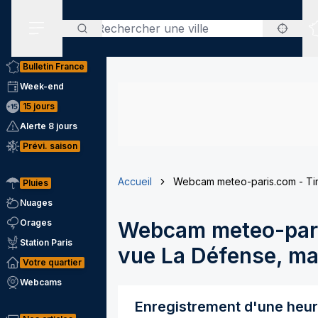
Rechercher
Menu secondaire
Bulletin France
Week-end
15 jours
Alerte 8 jours
Prévi. saison
Accueil
Webcam meteo-paris.com - Tim
Pluies
Nuages
Orages
Webcam meteo-pari
Station Paris
vue La Défense, mai
Votre quartier
Webcams
Enregistrement d'une heu