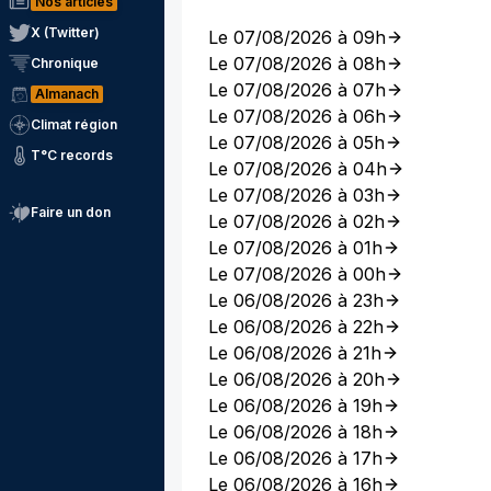
Nos articles
X (Twitter)
Le 07/08/2026 à 09h
Le 07/08/2026 à 08h
Chronique
Le 07/08/2026 à 07h
Almanach
Le 07/08/2026 à 06h
Climat région
Le 07/08/2026 à 05h
T°C records
Le 07/08/2026 à 04h
Le 07/08/2026 à 03h
Faire un don
Le 07/08/2026 à 02h
Le 07/08/2026 à 01h
Le 07/08/2026 à 00h
Le 06/08/2026 à 23h
Le 06/08/2026 à 22h
Le 06/08/2026 à 21h
Le 06/08/2026 à 20h
Le 06/08/2026 à 19h
Le 06/08/2026 à 18h
Le 06/08/2026 à 17h
Le 06/08/2026 à 16h