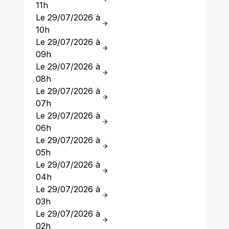
11h
Le 29/07/2026 à
10h
Le 29/07/2026 à
09h
Le 29/07/2026 à
08h
Le 29/07/2026 à
07h
Le 29/07/2026 à
06h
Le 29/07/2026 à
05h
Le 29/07/2026 à
04h
Le 29/07/2026 à
03h
Le 29/07/2026 à
02h