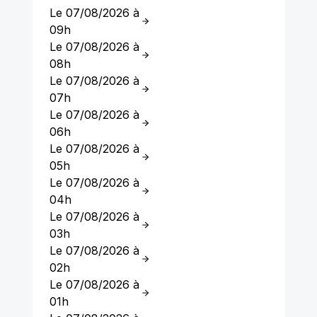
Le 07/08/2026 à
09h
Le 07/08/2026 à
08h
Le 07/08/2026 à
07h
Le 07/08/2026 à
06h
Le 07/08/2026 à
05h
Le 07/08/2026 à
04h
Le 07/08/2026 à
03h
Le 07/08/2026 à
02h
Le 07/08/2026 à
01h