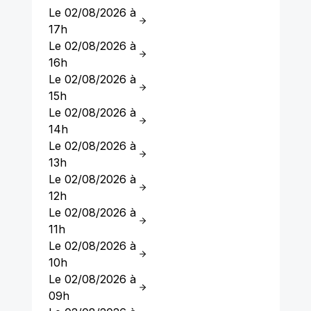
Le 02/08/2026 à
17h
Le 02/08/2026 à
16h
Le 02/08/2026 à
15h
Le 02/08/2026 à
14h
Le 02/08/2026 à
13h
Le 02/08/2026 à
12h
Le 02/08/2026 à
11h
Le 02/08/2026 à
10h
Le 02/08/2026 à
09h