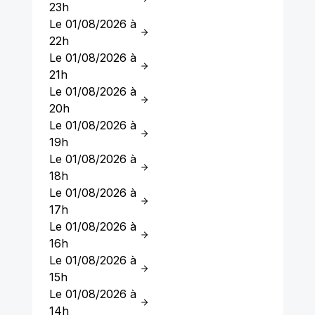
23h
Le 01/08/2026 à
22h
Le 01/08/2026 à
21h
Le 01/08/2026 à
20h
Le 01/08/2026 à
19h
Le 01/08/2026 à
18h
Le 01/08/2026 à
17h
Le 01/08/2026 à
16h
Le 01/08/2026 à
15h
Le 01/08/2026 à
14h