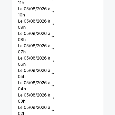
11h
Le 05/08/2026 à
10h
Le 05/08/2026 à
09h
Le 05/08/2026 à
08h
Le 05/08/2026 à
07h
Le 05/08/2026 à
06h
Le 05/08/2026 à
05h
Le 05/08/2026 à
04h
Le 05/08/2026 à
03h
Le 05/08/2026 à
02h