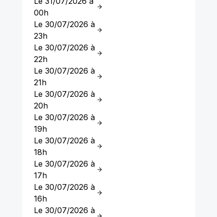
Le 31/07/2026 à
00h
Le 30/07/2026 à
23h
Le 30/07/2026 à
22h
Le 30/07/2026 à
21h
Le 30/07/2026 à
20h
Le 30/07/2026 à
19h
Le 30/07/2026 à
18h
Le 30/07/2026 à
17h
Le 30/07/2026 à
16h
Le 30/07/2026 à