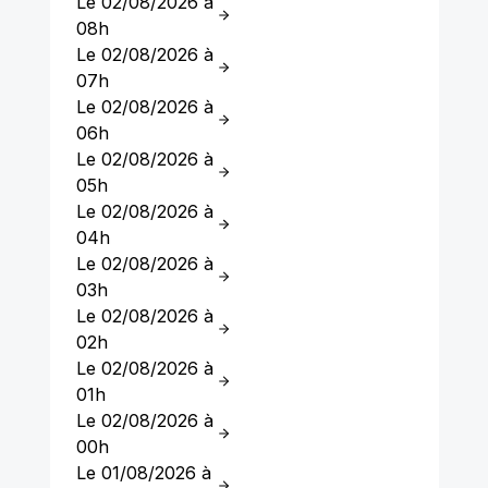
Le 02/08/2026 à
08h
Le 02/08/2026 à
07h
Le 02/08/2026 à
06h
Le 02/08/2026 à
05h
Le 02/08/2026 à
04h
Le 02/08/2026 à
03h
Le 02/08/2026 à
02h
Le 02/08/2026 à
01h
Le 02/08/2026 à
00h
Le 01/08/2026 à