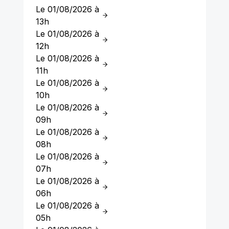
Le 01/08/2026 à
13h
Le 01/08/2026 à
12h
Le 01/08/2026 à
11h
Le 01/08/2026 à
10h
Le 01/08/2026 à
09h
Le 01/08/2026 à
08h
Le 01/08/2026 à
07h
Le 01/08/2026 à
06h
Le 01/08/2026 à
05h