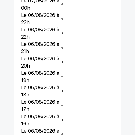
Le 07/08/2026 à
00h
Le 06/08/2026 à
23h
Le 06/08/2026 à
22h
Le 06/08/2026 à
21h
Le 06/08/2026 à
20h
Le 06/08/2026 à
19h
Le 06/08/2026 à
18h
Le 06/08/2026 à
17h
Le 06/08/2026 à
16h
Le 06/08/2026 à