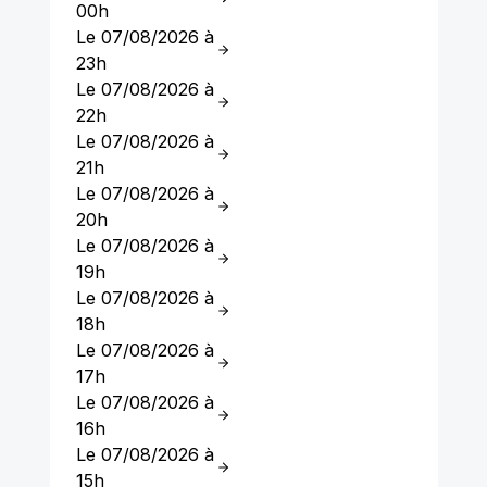
00h
Le 07/08/2026 à
23h
Le 07/08/2026 à
22h
Le 07/08/2026 à
21h
Le 07/08/2026 à
20h
Le 07/08/2026 à
19h
Le 07/08/2026 à
18h
Le 07/08/2026 à
17h
Le 07/08/2026 à
16h
Le 07/08/2026 à
15h