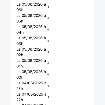
Le 05/08/2026 à
06h
Le 05/08/2026 à
05h
Le 05/08/2026 à
04h
Le 05/08/2026 à
03h
Le 05/08/2026 à
02h
Le 05/08/2026 à
01h
Le 05/08/2026 à
00h
Le 04/08/2026 à
23h
Le 04/08/2026 à
22h