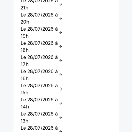
Le 28/07/2026 à
21h
Le 28/07/2026 à
20h
Le 28/07/2026 à
19h
Le 28/07/2026 à
18h
Le 28/07/2026 à
17h
Le 28/07/2026 à
16h
Le 28/07/2026 à
15h
Le 28/07/2026 à
14h
Le 28/07/2026 à
13h
Le 28/07/2026 à