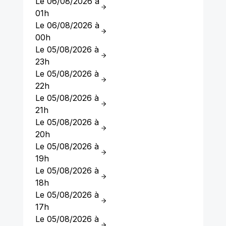
Le 06/08/2026 à
01h
Le 06/08/2026 à
00h
Le 05/08/2026 à
23h
Le 05/08/2026 à
22h
Le 05/08/2026 à
21h
Le 05/08/2026 à
20h
Le 05/08/2026 à
19h
Le 05/08/2026 à
18h
Le 05/08/2026 à
17h
Le 05/08/2026 à