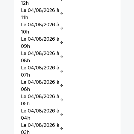
12h
Le 04/08/2026 à
11h
Le 04/08/2026 à
10h
Le 04/08/2026 à
09h
Le 04/08/2026 à
08h
Le 04/08/2026 à
07h
Le 04/08/2026 à
06h
Le 04/08/2026 à
05h
Le 04/08/2026 à
04h
Le 04/08/2026 à
03h