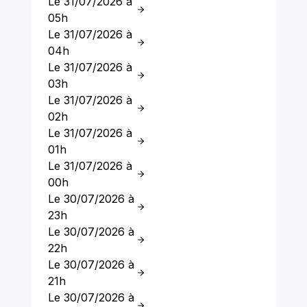
Le 31/07/2026 à
05h
Le 31/07/2026 à
04h
Le 31/07/2026 à
03h
Le 31/07/2026 à
02h
Le 31/07/2026 à
01h
Le 31/07/2026 à
00h
Le 30/07/2026 à
23h
Le 30/07/2026 à
22h
Le 30/07/2026 à
21h
Le 30/07/2026 à