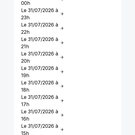
00h
Le 31/07/2026 à
23h
Le 31/07/2026 à
22h
Le 31/07/2026 à
21h
Le 31/07/2026 à
20h
Le 31/07/2026 à
19h
Le 31/07/2026 à
18h
Le 31/07/2026 à
17h
Le 31/07/2026 à
16h
Le 31/07/2026 à
15h