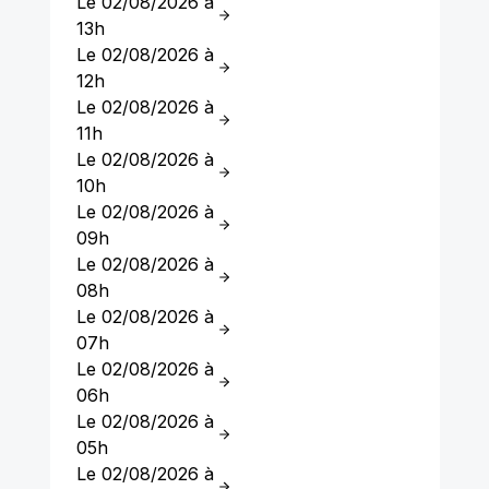
Le 02/08/2026 à
13h
Le 02/08/2026 à
12h
Le 02/08/2026 à
11h
Le 02/08/2026 à
10h
Le 02/08/2026 à
09h
Le 02/08/2026 à
08h
Le 02/08/2026 à
07h
Le 02/08/2026 à
06h
Le 02/08/2026 à
05h
Le 02/08/2026 à