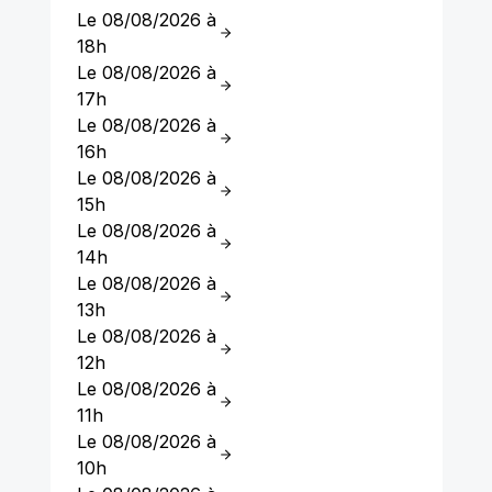
Le 08/08/2026 à
18h
Le 08/08/2026 à
17h
Le 08/08/2026 à
16h
Le 08/08/2026 à
15h
Le 08/08/2026 à
14h
Le 08/08/2026 à
13h
Le 08/08/2026 à
12h
Le 08/08/2026 à
11h
Le 08/08/2026 à
10h