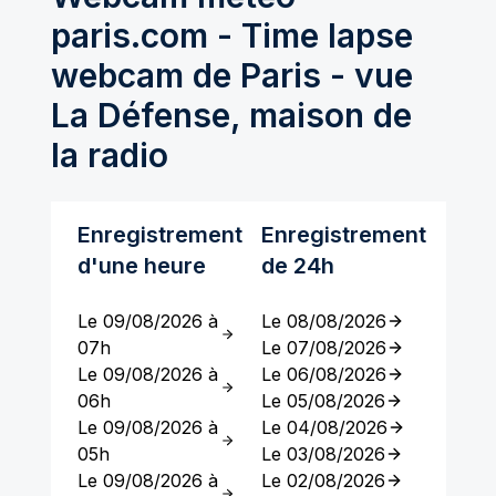
paris.com - Time lapse
webcam de Paris - vue
La Défense, maison de
la radio
Enregistrement
Enregistrement
d'une heure
de 24h
Le 09/08/2026 à
Le 08/08/2026
07h
Le 07/08/2026
Le 09/08/2026 à
Le 06/08/2026
06h
Le 05/08/2026
Le 09/08/2026 à
Le 04/08/2026
05h
Le 03/08/2026
Le 09/08/2026 à
Le 02/08/2026