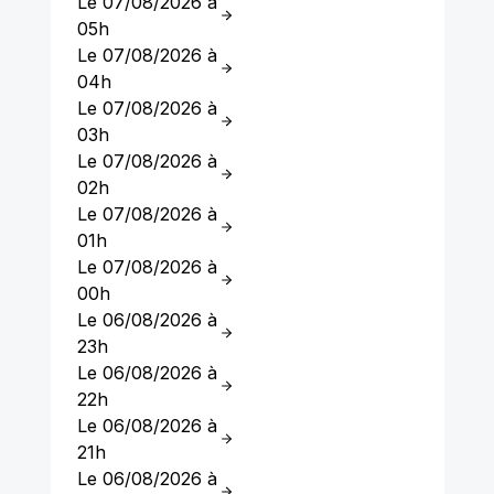
Le 07/08/2026 à
05h
Le 07/08/2026 à
04h
Le 07/08/2026 à
03h
Le 07/08/2026 à
02h
Le 07/08/2026 à
01h
Le 07/08/2026 à
00h
Le 06/08/2026 à
23h
Le 06/08/2026 à
22h
Le 06/08/2026 à
21h
Le 06/08/2026 à