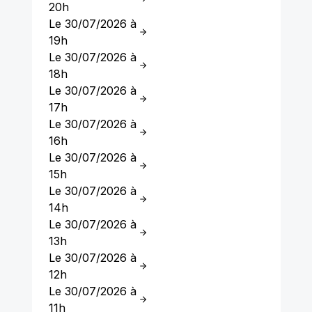
20h
Le 30/07/2026 à
19h
Le 30/07/2026 à
18h
Le 30/07/2026 à
17h
Le 30/07/2026 à
16h
Le 30/07/2026 à
15h
Le 30/07/2026 à
14h
Le 30/07/2026 à
13h
Le 30/07/2026 à
12h
Le 30/07/2026 à
11h