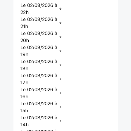
Le 02/08/2026 à
22h
Le 02/08/2026 à
21h
Le 02/08/2026 à
20h
Le 02/08/2026 à
19h
Le 02/08/2026 à
18h
Le 02/08/2026 à
17h
Le 02/08/2026 à
16h
Le 02/08/2026 à
15h
Le 02/08/2026 à
14h