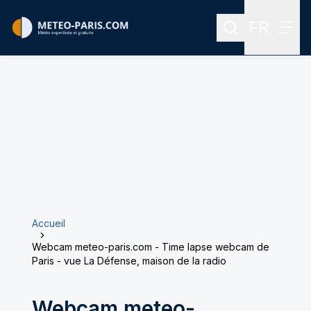
FR
Rechercher
Menu
Menu des
Accueil
Webcam meteo-paris.com - Time lapse webcam de
Paris - vue La Défense, maison de la radio
Webcam meteo-