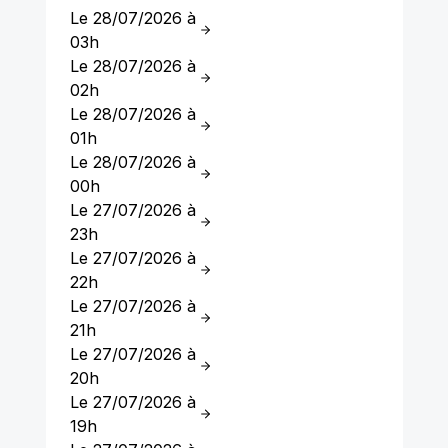
Le 28/07/2026 à
03h
Le 28/07/2026 à
02h
Le 28/07/2026 à
01h
Le 28/07/2026 à
00h
Le 27/07/2026 à
23h
Le 27/07/2026 à
22h
Le 27/07/2026 à
21h
Le 27/07/2026 à
20h
Le 27/07/2026 à
19h