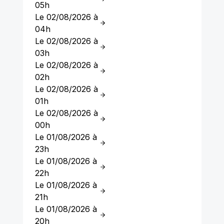
05h
Le 02/08/2026 à
04h
Le 02/08/2026 à
03h
Le 02/08/2026 à
02h
Le 02/08/2026 à
01h
Le 02/08/2026 à
00h
Le 01/08/2026 à
23h
Le 01/08/2026 à
22h
Le 01/08/2026 à
21h
Le 01/08/2026 à
20h