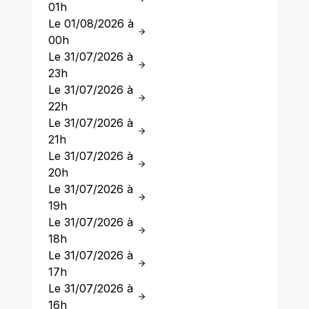
01h
Le 01/08/2026 à
00h
Le 31/07/2026 à
23h
Le 31/07/2026 à
22h
Le 31/07/2026 à
21h
Le 31/07/2026 à
20h
Le 31/07/2026 à
19h
Le 31/07/2026 à
18h
Le 31/07/2026 à
17h
Le 31/07/2026 à
16h