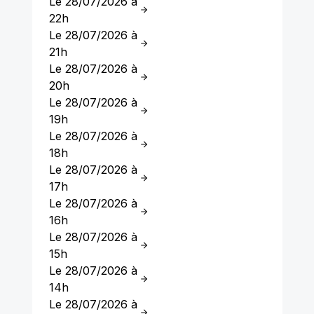
Le 28/07/2026 à
22h
Le 28/07/2026 à
21h
Le 28/07/2026 à
20h
Le 28/07/2026 à
19h
Le 28/07/2026 à
18h
Le 28/07/2026 à
17h
Le 28/07/2026 à
16h
Le 28/07/2026 à
15h
Le 28/07/2026 à
14h
Le 28/07/2026 à