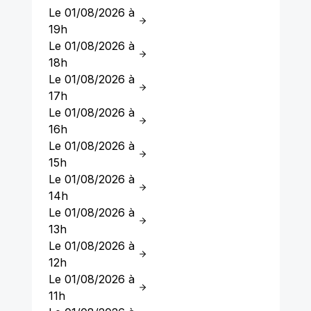
Le 01/08/2026 à
19h
Le 01/08/2026 à
18h
Le 01/08/2026 à
17h
Le 01/08/2026 à
16h
Le 01/08/2026 à
15h
Le 01/08/2026 à
14h
Le 01/08/2026 à
13h
Le 01/08/2026 à
12h
Le 01/08/2026 à
11h