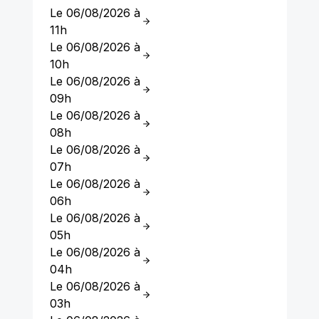
Le 06/08/2026 à
11h
Le 06/08/2026 à
10h
Le 06/08/2026 à
09h
Le 06/08/2026 à
08h
Le 06/08/2026 à
07h
Le 06/08/2026 à
06h
Le 06/08/2026 à
05h
Le 06/08/2026 à
04h
Le 06/08/2026 à
03h