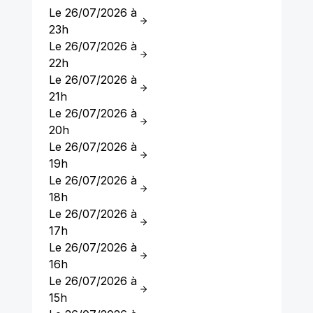
Le 26/07/2026 à
23h
Le 26/07/2026 à
22h
Le 26/07/2026 à
21h
Le 26/07/2026 à
20h
Le 26/07/2026 à
19h
Le 26/07/2026 à
18h
Le 26/07/2026 à
17h
Le 26/07/2026 à
16h
Le 26/07/2026 à
15h