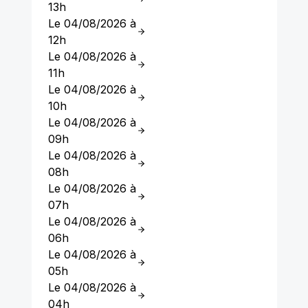
13h
Le 04/08/2026 à
12h
Le 04/08/2026 à
11h
Le 04/08/2026 à
10h
Le 04/08/2026 à
09h
Le 04/08/2026 à
08h
Le 04/08/2026 à
07h
Le 04/08/2026 à
06h
Le 04/08/2026 à
05h
Le 04/08/2026 à
04h