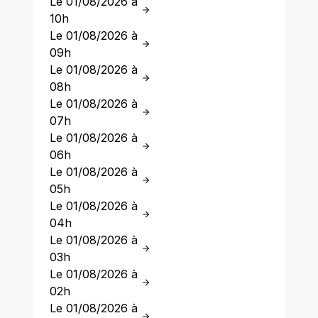
Le 01/08/2026 à
10h
Le 01/08/2026 à
09h
Le 01/08/2026 à
08h
Le 01/08/2026 à
07h
Le 01/08/2026 à
06h
Le 01/08/2026 à
05h
Le 01/08/2026 à
04h
Le 01/08/2026 à
03h
Le 01/08/2026 à
02h
Le 01/08/2026 à