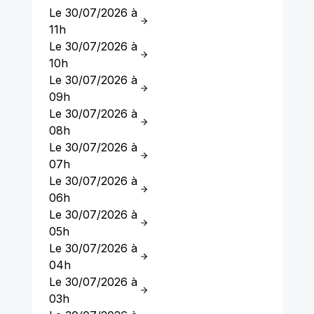
Le 30/07/2026 à
11h
Le 30/07/2026 à
10h
Le 30/07/2026 à
09h
Le 30/07/2026 à
08h
Le 30/07/2026 à
07h
Le 30/07/2026 à
06h
Le 30/07/2026 à
05h
Le 30/07/2026 à
04h
Le 30/07/2026 à
03h