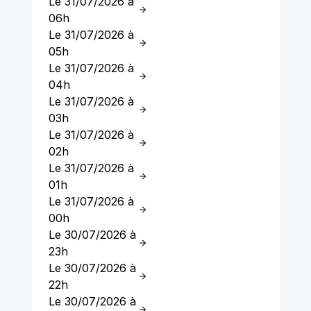
Le 31/07/2026 à
06h
Le 31/07/2026 à
05h
Le 31/07/2026 à
04h
Le 31/07/2026 à
03h
Le 31/07/2026 à
02h
Le 31/07/2026 à
01h
Le 31/07/2026 à
00h
Le 30/07/2026 à
23h
Le 30/07/2026 à
22h
Le 30/07/2026 à