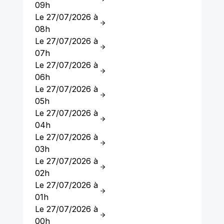
09h
Le 27/07/2026 à
08h
Le 27/07/2026 à
07h
Le 27/07/2026 à
06h
Le 27/07/2026 à
05h
Le 27/07/2026 à
04h
Le 27/07/2026 à
03h
Le 27/07/2026 à
02h
Le 27/07/2026 à
01h
Le 27/07/2026 à
00h