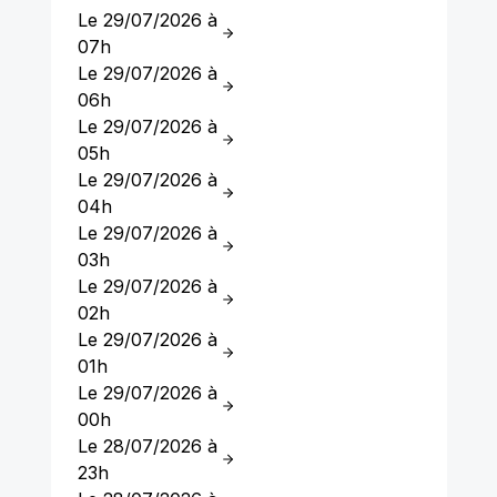
Le 29/07/2026 à
07h
Le 29/07/2026 à
06h
Le 29/07/2026 à
05h
Le 29/07/2026 à
04h
Le 29/07/2026 à
03h
Le 29/07/2026 à
02h
Le 29/07/2026 à
01h
Le 29/07/2026 à
00h
Le 28/07/2026 à
23h