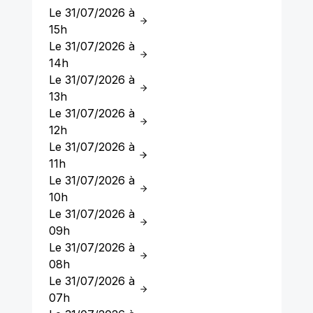
Le 31/07/2026 à
15h
Le 31/07/2026 à
14h
Le 31/07/2026 à
13h
Le 31/07/2026 à
12h
Le 31/07/2026 à
11h
Le 31/07/2026 à
10h
Le 31/07/2026 à
09h
Le 31/07/2026 à
08h
Le 31/07/2026 à
07h