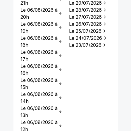
21h
Le 29/07/2026
Le 06/08/2026 à
Le 28/07/2026
20h
Le 27/07/2026
Le 06/08/2026 à
Le 26/07/2026
19h
Le 25/07/2026
Le 06/08/2026 à
Le 24/07/2026
18h
Le 23/07/2026
Le 06/08/2026 à
17h
Le 06/08/2026 à
16h
Le 06/08/2026 à
15h
Le 06/08/2026 à
14h
Le 06/08/2026 à
13h
Le 06/08/2026 à
12h