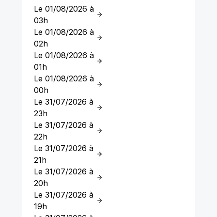
Le 01/08/2026 à
03h
Le 01/08/2026 à
02h
Le 01/08/2026 à
01h
Le 01/08/2026 à
00h
Le 31/07/2026 à
23h
Le 31/07/2026 à
22h
Le 31/07/2026 à
21h
Le 31/07/2026 à
20h
Le 31/07/2026 à
19h