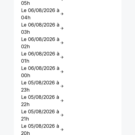
05h
Le 06/08/2026 à
04h
Le 06/08/2026 à
03h
Le 06/08/2026 à
02h
Le 06/08/2026 à
01h
Le 06/08/2026 à
00h
Le 05/08/2026 à
23h
Le 05/08/2026 à
22h
Le 05/08/2026 à
21h
Le 05/08/2026 à
20h