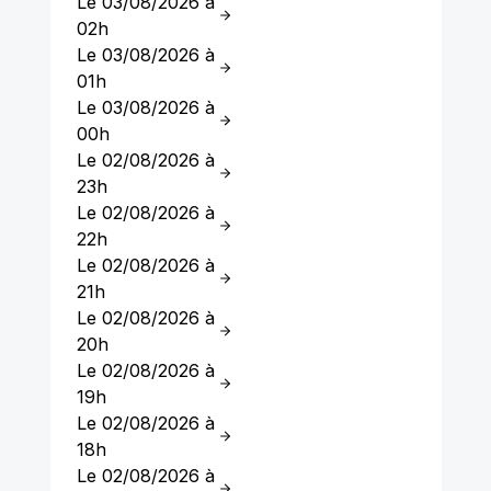
Le 03/08/2026 à
02h
Le 03/08/2026 à
01h
Le 03/08/2026 à
00h
Le 02/08/2026 à
23h
Le 02/08/2026 à
22h
Le 02/08/2026 à
21h
Le 02/08/2026 à
20h
Le 02/08/2026 à
19h
Le 02/08/2026 à
18h
Le 02/08/2026 à