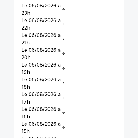
Le 06/08/2026 à
23h
Le 06/08/2026 à
22h
Le 06/08/2026 à
21h
Le 06/08/2026 à
20h
Le 06/08/2026 à
19h
Le 06/08/2026 à
18h
Le 06/08/2026 à
17h
Le 06/08/2026 à
16h
Le 06/08/2026 à
15h