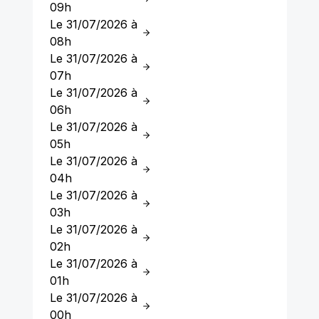
09h
Le 31/07/2026 à
08h
Le 31/07/2026 à
07h
Le 31/07/2026 à
06h
Le 31/07/2026 à
05h
Le 31/07/2026 à
04h
Le 31/07/2026 à
03h
Le 31/07/2026 à
02h
Le 31/07/2026 à
01h
Le 31/07/2026 à
00h