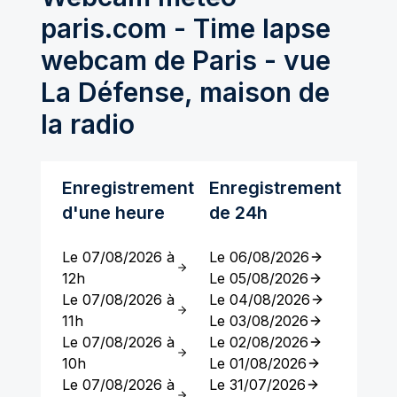
paris.com - Time lapse
webcam de Paris - vue
La Défense, maison de
la radio
Enregistrement
Enregistrement
d'une heure
de 24h
Le 07/08/2026 à
Le 06/08/2026
12h
Le 05/08/2026
Le 07/08/2026 à
Le 04/08/2026
11h
Le 03/08/2026
Le 07/08/2026 à
Le 02/08/2026
10h
Le 01/08/2026
Le 07/08/2026 à
Le 31/07/2026