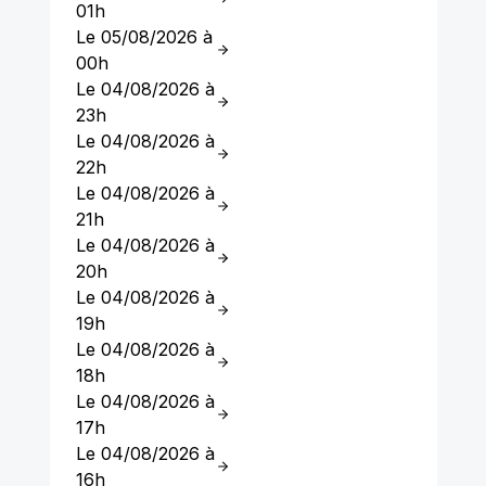
01h
Le 05/08/2026 à
00h
Le 04/08/2026 à
23h
Le 04/08/2026 à
22h
Le 04/08/2026 à
21h
Le 04/08/2026 à
20h
Le 04/08/2026 à
19h
Le 04/08/2026 à
18h
Le 04/08/2026 à
17h
Le 04/08/2026 à
16h