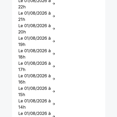
Le 01/08/2026 à
22h
Le 01/08/2026 à
21h
Le 01/08/2026 à
20h
Le 01/08/2026 à
19h
Le 01/08/2026 à
18h
Le 01/08/2026 à
17h
Le 01/08/2026 à
16h
Le 01/08/2026 à
15h
Le 01/08/2026 à
14h
Le 01/08/2026 à