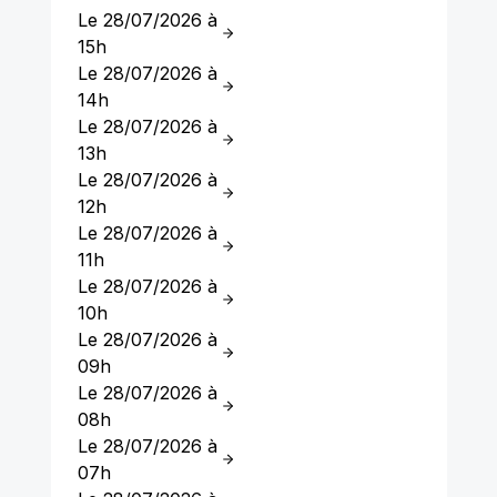
Le 28/07/2026 à
15h
Le 28/07/2026 à
14h
Le 28/07/2026 à
13h
Le 28/07/2026 à
12h
Le 28/07/2026 à
11h
Le 28/07/2026 à
10h
Le 28/07/2026 à
09h
Le 28/07/2026 à
08h
Le 28/07/2026 à
07h