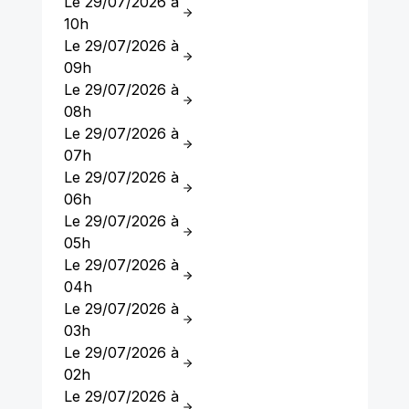
Le 29/07/2026 à
10h
Le 29/07/2026 à
09h
Le 29/07/2026 à
08h
Le 29/07/2026 à
07h
Le 29/07/2026 à
06h
Le 29/07/2026 à
05h
Le 29/07/2026 à
04h
Le 29/07/2026 à
03h
Le 29/07/2026 à
02h
Le 29/07/2026 à