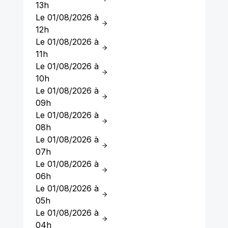
13h
Le 01/08/2026 à
12h
Le 01/08/2026 à
11h
Le 01/08/2026 à
10h
Le 01/08/2026 à
09h
Le 01/08/2026 à
08h
Le 01/08/2026 à
07h
Le 01/08/2026 à
06h
Le 01/08/2026 à
05h
Le 01/08/2026 à
04h