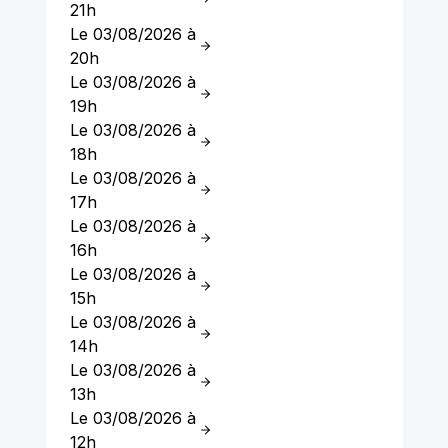
21h
Le 03/08/2026 à
20h
Le 03/08/2026 à
19h
Le 03/08/2026 à
18h
Le 03/08/2026 à
17h
Le 03/08/2026 à
16h
Le 03/08/2026 à
15h
Le 03/08/2026 à
14h
Le 03/08/2026 à
13h
Le 03/08/2026 à
12h