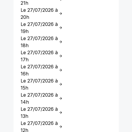
21h
Le 27/07/2026 à
20h
Le 27/07/2026 à
19h
Le 27/07/2026 à
18h
Le 27/07/2026 à
17h
Le 27/07/2026 à
16h
Le 27/07/2026 à
15h
Le 27/07/2026 à
14h
Le 27/07/2026 à
13h
Le 27/07/2026 à
12h