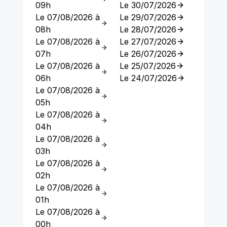
09h
Le 30/07/2026
Le 07/08/2026 à
Le 29/07/2026
08h
Le 28/07/2026
Le 07/08/2026 à
Le 27/07/2026
07h
Le 26/07/2026
Le 07/08/2026 à
Le 25/07/2026
06h
Le 24/07/2026
Le 07/08/2026 à
05h
Le 07/08/2026 à
04h
Le 07/08/2026 à
03h
Le 07/08/2026 à
02h
Le 07/08/2026 à
01h
Le 07/08/2026 à
00h