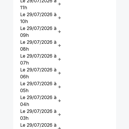
Le 29/07/2026 à
11h
Le 29/07/2026 à
10h
Le 29/07/2026 à
09h
Le 29/07/2026 à
08h
Le 29/07/2026 à
07h
Le 29/07/2026 à
06h
Le 29/07/2026 à
05h
Le 29/07/2026 à
04h
Le 29/07/2026 à
03h
Le 29/07/2026 à