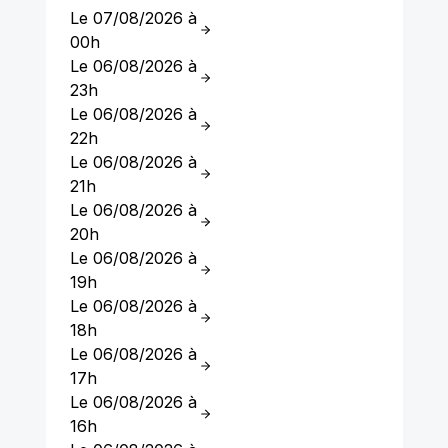
Le 07/08/2026 à
00h
Le 06/08/2026 à
23h
Le 06/08/2026 à
22h
Le 06/08/2026 à
21h
Le 06/08/2026 à
20h
Le 06/08/2026 à
19h
Le 06/08/2026 à
18h
Le 06/08/2026 à
17h
Le 06/08/2026 à
16h