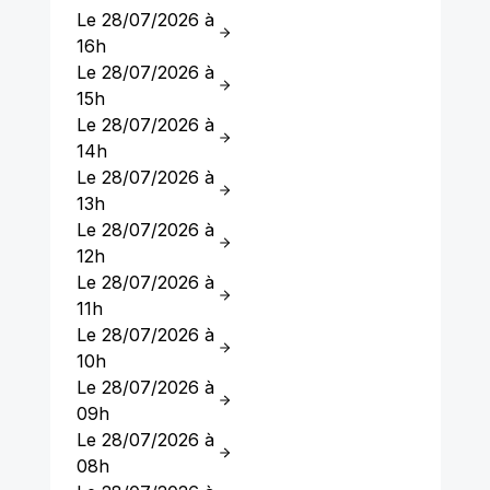
Le 28/07/2026 à
16h
Le 28/07/2026 à
15h
Le 28/07/2026 à
14h
Le 28/07/2026 à
13h
Le 28/07/2026 à
12h
Le 28/07/2026 à
11h
Le 28/07/2026 à
10h
Le 28/07/2026 à
09h
Le 28/07/2026 à
08h