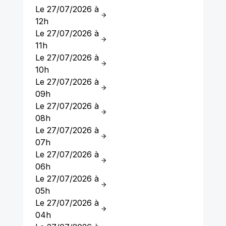
Le 27/07/2026 à
12h
Le 27/07/2026 à
11h
Le 27/07/2026 à
10h
Le 27/07/2026 à
09h
Le 27/07/2026 à
08h
Le 27/07/2026 à
07h
Le 27/07/2026 à
06h
Le 27/07/2026 à
05h
Le 27/07/2026 à
04h