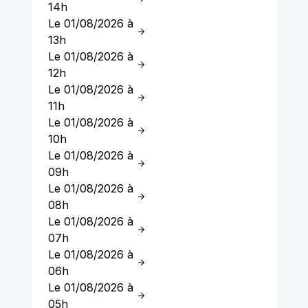
14h
Le 01/08/2026 à
13h
Le 01/08/2026 à
12h
Le 01/08/2026 à
11h
Le 01/08/2026 à
10h
Le 01/08/2026 à
09h
Le 01/08/2026 à
08h
Le 01/08/2026 à
07h
Le 01/08/2026 à
06h
Le 01/08/2026 à
05h