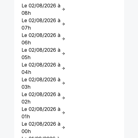
Le 02/08/2026 à
08h
Le 02/08/2026 à
07h
Le 02/08/2026 à
06h
Le 02/08/2026 à
05h
Le 02/08/2026 à
04h
Le 02/08/2026 à
03h
Le 02/08/2026 à
02h
Le 02/08/2026 à
01h
Le 02/08/2026 à
00h