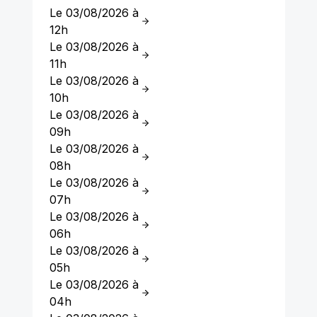
Le 03/08/2026 à
12h
Le 03/08/2026 à
11h
Le 03/08/2026 à
10h
Le 03/08/2026 à
09h
Le 03/08/2026 à
08h
Le 03/08/2026 à
07h
Le 03/08/2026 à
06h
Le 03/08/2026 à
05h
Le 03/08/2026 à
04h