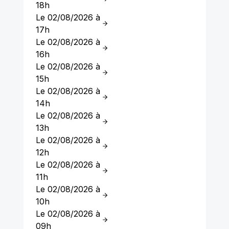
18h
Le 02/08/2026 à
17h
Le 02/08/2026 à
16h
Le 02/08/2026 à
15h
Le 02/08/2026 à
14h
Le 02/08/2026 à
13h
Le 02/08/2026 à
12h
Le 02/08/2026 à
11h
Le 02/08/2026 à
10h
Le 02/08/2026 à
09h