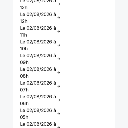
Le 02/08/2026 à
13h
Le 02/08/2026 à
12h
Le 02/08/2026 à
11h
Le 02/08/2026 à
10h
Le 02/08/2026 à
09h
Le 02/08/2026 à
08h
Le 02/08/2026 à
07h
Le 02/08/2026 à
06h
Le 02/08/2026 à
05h
Le 02/08/2026 à