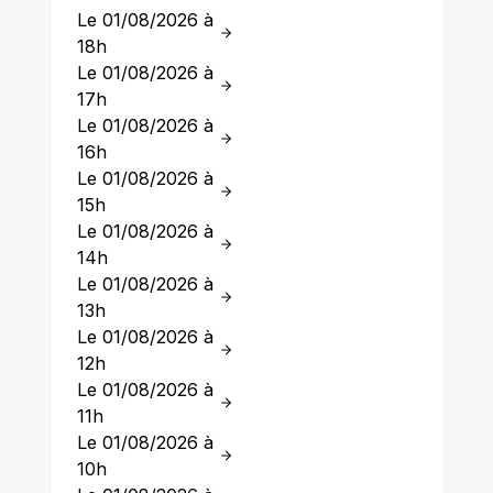
Le 01/08/2026 à
18h
Le 01/08/2026 à
17h
Le 01/08/2026 à
16h
Le 01/08/2026 à
15h
Le 01/08/2026 à
14h
Le 01/08/2026 à
13h
Le 01/08/2026 à
12h
Le 01/08/2026 à
11h
Le 01/08/2026 à
10h