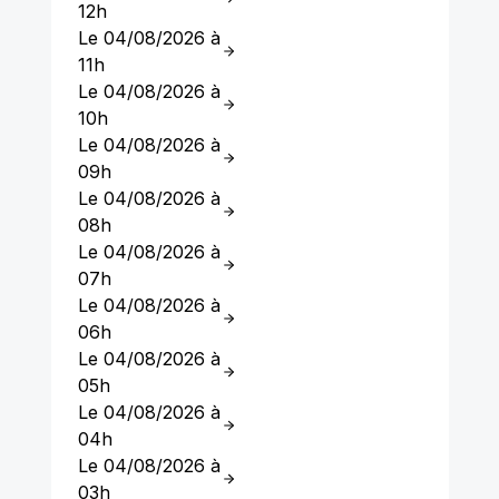
12h
Le 04/08/2026 à
11h
Le 04/08/2026 à
10h
Le 04/08/2026 à
09h
Le 04/08/2026 à
08h
Le 04/08/2026 à
07h
Le 04/08/2026 à
06h
Le 04/08/2026 à
05h
Le 04/08/2026 à
04h
Le 04/08/2026 à
03h