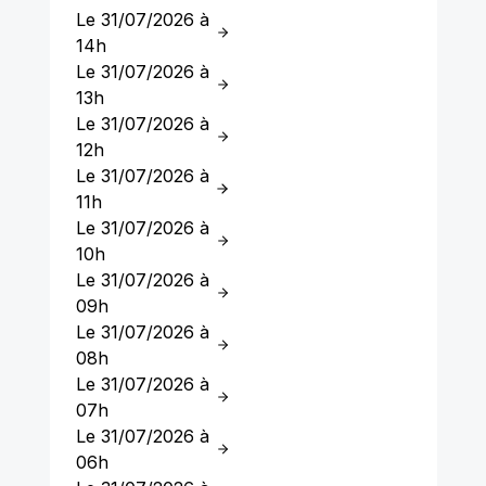
Le 31/07/2026 à
14h
Le 31/07/2026 à
13h
Le 31/07/2026 à
12h
Le 31/07/2026 à
11h
Le 31/07/2026 à
10h
Le 31/07/2026 à
09h
Le 31/07/2026 à
08h
Le 31/07/2026 à
07h
Le 31/07/2026 à
06h