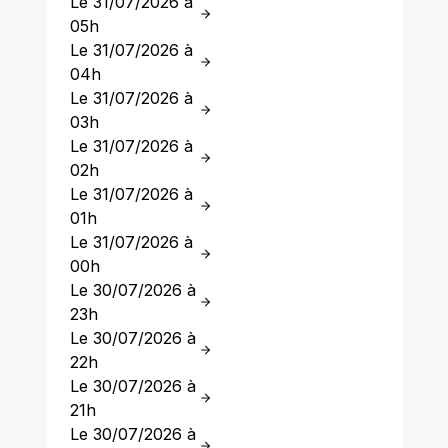
Le 31/07/2026 à
05h
Le 31/07/2026 à
04h
Le 31/07/2026 à
03h
Le 31/07/2026 à
02h
Le 31/07/2026 à
01h
Le 31/07/2026 à
00h
Le 30/07/2026 à
23h
Le 30/07/2026 à
22h
Le 30/07/2026 à
21h
Le 30/07/2026 à