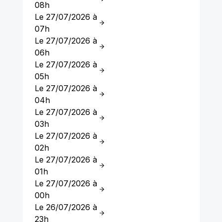
08h
Le 27/07/2026 à
07h
Le 27/07/2026 à
06h
Le 27/07/2026 à
05h
Le 27/07/2026 à
04h
Le 27/07/2026 à
03h
Le 27/07/2026 à
02h
Le 27/07/2026 à
01h
Le 27/07/2026 à
00h
Le 26/07/2026 à
23h