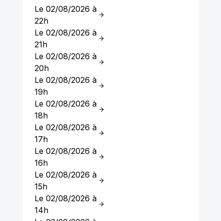
Le 02/08/2026 à
22h
Le 02/08/2026 à
21h
Le 02/08/2026 à
20h
Le 02/08/2026 à
19h
Le 02/08/2026 à
18h
Le 02/08/2026 à
17h
Le 02/08/2026 à
16h
Le 02/08/2026 à
15h
Le 02/08/2026 à
14h