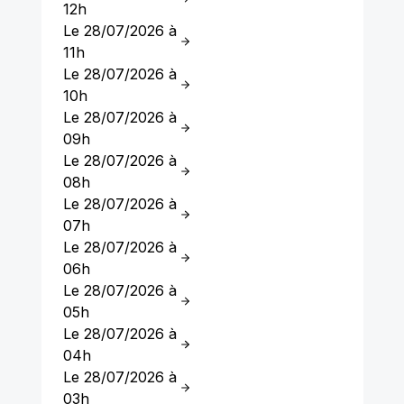
12h
Le 28/07/2026 à
11h
Le 28/07/2026 à
10h
Le 28/07/2026 à
09h
Le 28/07/2026 à
08h
Le 28/07/2026 à
07h
Le 28/07/2026 à
06h
Le 28/07/2026 à
05h
Le 28/07/2026 à
04h
Le 28/07/2026 à
03h