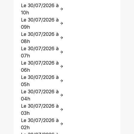
Le 30/07/2026 à
10h
Le 30/07/2026 à
09h
Le 30/07/2026 à
08h
Le 30/07/2026 à
07h
Le 30/07/2026 à
06h
Le 30/07/2026 à
05h
Le 30/07/2026 à
04h
Le 30/07/2026 à
03h
Le 30/07/2026 à
02h