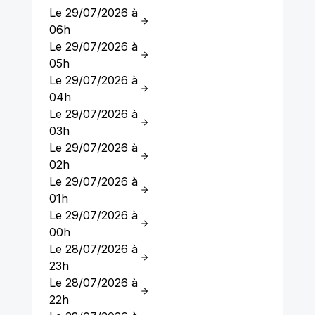
Le 29/07/2026 à
06h
Le 29/07/2026 à
05h
Le 29/07/2026 à
04h
Le 29/07/2026 à
03h
Le 29/07/2026 à
02h
Le 29/07/2026 à
01h
Le 29/07/2026 à
00h
Le 28/07/2026 à
23h
Le 28/07/2026 à
22h