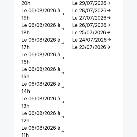
20h
Le 29/07/2026
Le 06/08/2026 à
Le 28/07/2026
19h
Le 27/07/2026
Le 06/08/2026 à
Le 26/07/2026
18h
Le 25/07/2026
Le 06/08/2026 à
Le 24/07/2026
17h
Le 23/07/2026
Le 06/08/2026 à
16h
Le 06/08/2026 à
15h
Le 06/08/2026 à
14h
Le 06/08/2026 à
13h
Le 06/08/2026 à
12h
Le 06/08/2026 à
11h