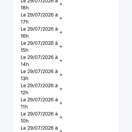
Le 29/07/2026 à
18h
Le 29/07/2026 à
17h
Le 29/07/2026 à
16h
Le 29/07/2026 à
15h
Le 29/07/2026 à
14h
Le 29/07/2026 à
13h
Le 29/07/2026 à
12h
Le 29/07/2026 à
11h
Le 29/07/2026 à
10h
Le 29/07/2026 à