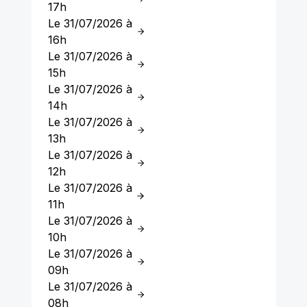
17h
Le 31/07/2026 à
16h
Le 31/07/2026 à
15h
Le 31/07/2026 à
14h
Le 31/07/2026 à
13h
Le 31/07/2026 à
12h
Le 31/07/2026 à
11h
Le 31/07/2026 à
10h
Le 31/07/2026 à
09h
Le 31/07/2026 à
08h