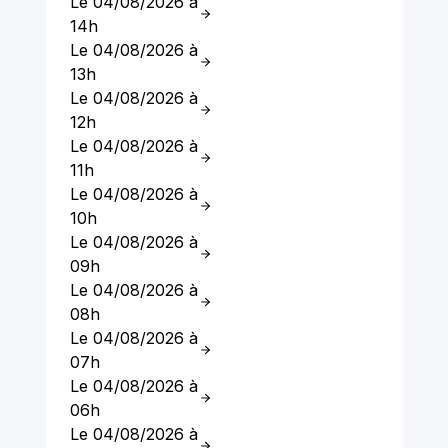
Le 04/08/2026 à
14h
Le 04/08/2026 à
13h
Le 04/08/2026 à
12h
Le 04/08/2026 à
11h
Le 04/08/2026 à
10h
Le 04/08/2026 à
09h
Le 04/08/2026 à
08h
Le 04/08/2026 à
07h
Le 04/08/2026 à
06h
Le 04/08/2026 à