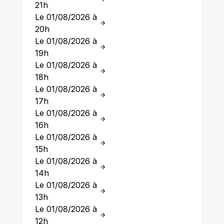
21h
Le 01/08/2026 à
20h
Le 01/08/2026 à
19h
Le 01/08/2026 à
18h
Le 01/08/2026 à
17h
Le 01/08/2026 à
16h
Le 01/08/2026 à
15h
Le 01/08/2026 à
14h
Le 01/08/2026 à
13h
Le 01/08/2026 à
12h