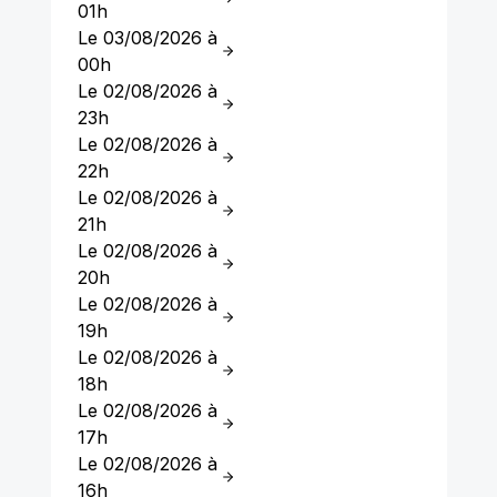
01h
Le 03/08/2026 à
00h
Le 02/08/2026 à
23h
Le 02/08/2026 à
22h
Le 02/08/2026 à
21h
Le 02/08/2026 à
20h
Le 02/08/2026 à
19h
Le 02/08/2026 à
18h
Le 02/08/2026 à
17h
Le 02/08/2026 à
16h