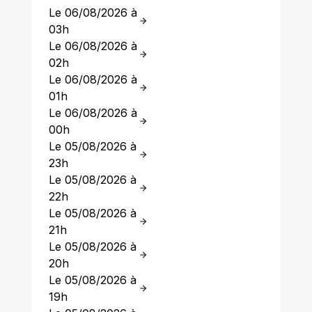
Le 06/08/2026 à
03h
Le 06/08/2026 à
02h
Le 06/08/2026 à
01h
Le 06/08/2026 à
00h
Le 05/08/2026 à
23h
Le 05/08/2026 à
22h
Le 05/08/2026 à
21h
Le 05/08/2026 à
20h
Le 05/08/2026 à
19h