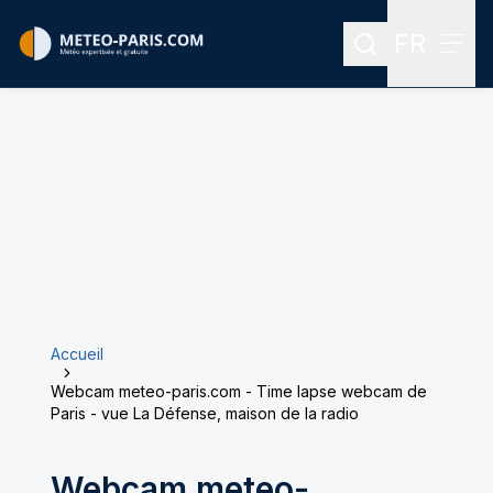
FR
Rechercher
Menu
Menu des
Accueil
Webcam meteo-paris.com - Time lapse webcam de
Paris - vue La Défense, maison de la radio
Webcam meteo-