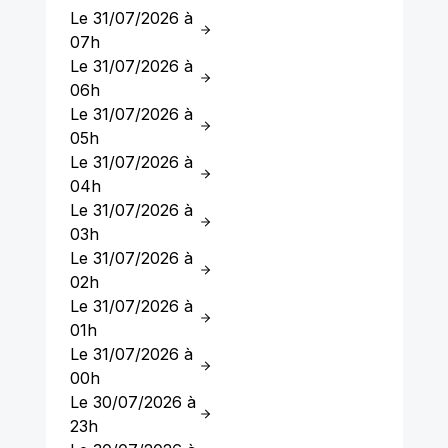
Le 31/07/2026 à
07h
Le 31/07/2026 à
06h
Le 31/07/2026 à
05h
Le 31/07/2026 à
04h
Le 31/07/2026 à
03h
Le 31/07/2026 à
02h
Le 31/07/2026 à
01h
Le 31/07/2026 à
00h
Le 30/07/2026 à
23h