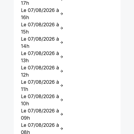
17h
Le 07/08/2026 à
16h
Le 07/08/2026 à
15h
Le 07/08/2026 à
14h
Le 07/08/2026 à
13h
Le 07/08/2026 à
12h
Le 07/08/2026 à
11h
Le 07/08/2026 à
10h
Le 07/08/2026 à
09h
Le 07/08/2026 à
08h