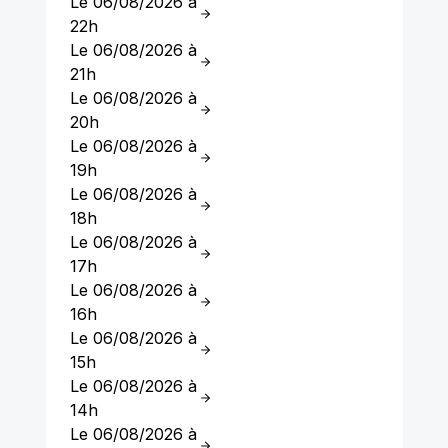
Le 06/08/2026 à
22h
Le 06/08/2026 à
21h
Le 06/08/2026 à
20h
Le 06/08/2026 à
19h
Le 06/08/2026 à
18h
Le 06/08/2026 à
17h
Le 06/08/2026 à
16h
Le 06/08/2026 à
15h
Le 06/08/2026 à
14h
Le 06/08/2026 à