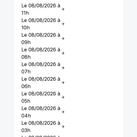
Le 08/08/2026 à
11h
Le 08/08/2026 à
10h
Le 08/08/2026 à
09h
Le 08/08/2026 à
08h
Le 08/08/2026 à
07h
Le 08/08/2026 à
06h
Le 08/08/2026 à
05h
Le 08/08/2026 à
04h
Le 08/08/2026 à
03h