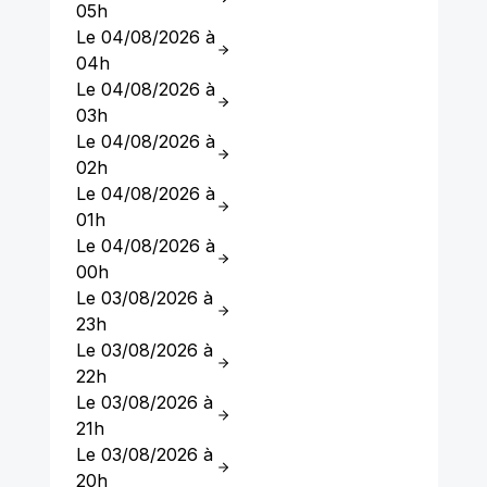
05h
Le 04/08/2026 à
04h
Le 04/08/2026 à
03h
Le 04/08/2026 à
02h
Le 04/08/2026 à
01h
Le 04/08/2026 à
00h
Le 03/08/2026 à
23h
Le 03/08/2026 à
22h
Le 03/08/2026 à
21h
Le 03/08/2026 à
20h