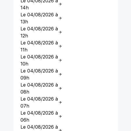
Le 04/08/2026 à
14h
Le 04/08/2026 à
13h
Le 04/08/2026 à
12h
Le 04/08/2026 à
11h
Le 04/08/2026 à
10h
Le 04/08/2026 à
09h
Le 04/08/2026 à
08h
Le 04/08/2026 à
07h
Le 04/08/2026 à
06h
Le 04/08/2026 à