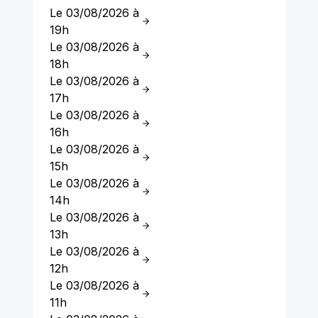
Le 03/08/2026 à
19h
Le 03/08/2026 à
18h
Le 03/08/2026 à
17h
Le 03/08/2026 à
16h
Le 03/08/2026 à
15h
Le 03/08/2026 à
14h
Le 03/08/2026 à
13h
Le 03/08/2026 à
12h
Le 03/08/2026 à
11h