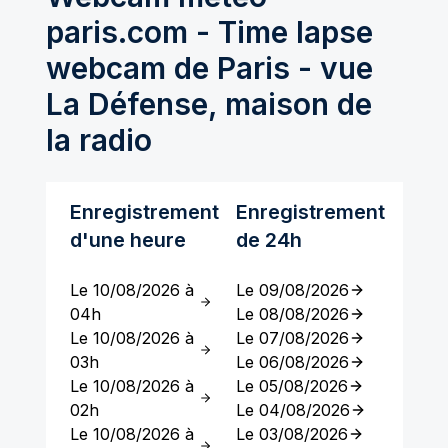
paris.com - Time lapse
webcam de Paris - vue
La Défense, maison de
la radio
Enregistrement
Enregistrement
d'une heure
de 24h
Le 10/08/2026 à
Le 09/08/2026
04h
Le 08/08/2026
Le 10/08/2026 à
Le 07/08/2026
03h
Le 06/08/2026
Le 10/08/2026 à
Le 05/08/2026
02h
Le 04/08/2026
Le 10/08/2026 à
Le 03/08/2026