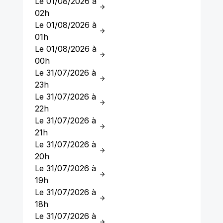
Le 01/08/2026 à
02h
Le 01/08/2026 à
01h
Le 01/08/2026 à
00h
Le 31/07/2026 à
23h
Le 31/07/2026 à
22h
Le 31/07/2026 à
21h
Le 31/07/2026 à
20h
Le 31/07/2026 à
19h
Le 31/07/2026 à
18h
Le 31/07/2026 à