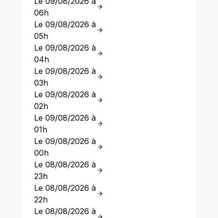
Le 09/08/2026 à
06h
Le 09/08/2026 à
05h
Le 09/08/2026 à
04h
Le 09/08/2026 à
03h
Le 09/08/2026 à
02h
Le 09/08/2026 à
01h
Le 09/08/2026 à
00h
Le 08/08/2026 à
23h
Le 08/08/2026 à
22h
Le 08/08/2026 à