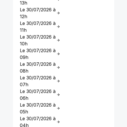
13h
Le 30/07/2026 à
12h
Le 30/07/2026 à
11h
Le 30/07/2026 à
10h
Le 30/07/2026 à
09h
Le 30/07/2026 à
08h
Le 30/07/2026 à
07h
Le 30/07/2026 à
06h
Le 30/07/2026 à
05h
Le 30/07/2026 à
04h