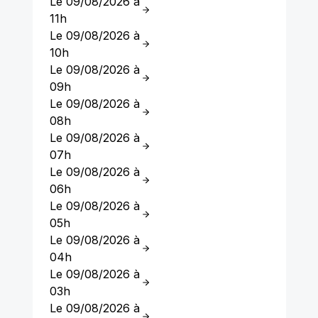
Le 09/08/2026 à
11h
Le 09/08/2026 à
10h
Le 09/08/2026 à
09h
Le 09/08/2026 à
08h
Le 09/08/2026 à
07h
Le 09/08/2026 à
06h
Le 09/08/2026 à
05h
Le 09/08/2026 à
04h
Le 09/08/2026 à
03h
Le 09/08/2026 à