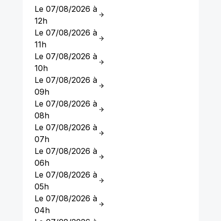
Le 07/08/2026 à
12h
Le 07/08/2026 à
11h
Le 07/08/2026 à
10h
Le 07/08/2026 à
09h
Le 07/08/2026 à
08h
Le 07/08/2026 à
07h
Le 07/08/2026 à
06h
Le 07/08/2026 à
05h
Le 07/08/2026 à
04h