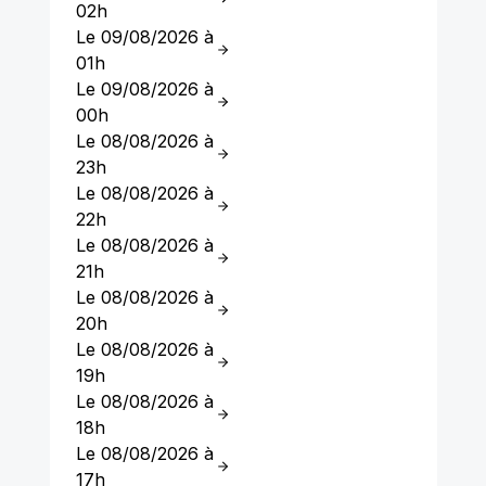
02h
Le 09/08/2026 à
01h
Le 09/08/2026 à
00h
Le 08/08/2026 à
23h
Le 08/08/2026 à
22h
Le 08/08/2026 à
21h
Le 08/08/2026 à
20h
Le 08/08/2026 à
19h
Le 08/08/2026 à
18h
Le 08/08/2026 à
17h