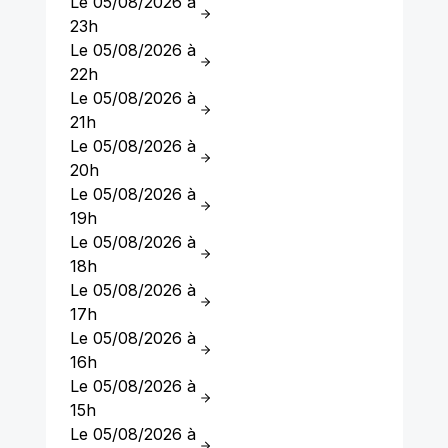
Le 05/08/2026 à
23h
Le 05/08/2026 à
22h
Le 05/08/2026 à
21h
Le 05/08/2026 à
20h
Le 05/08/2026 à
19h
Le 05/08/2026 à
18h
Le 05/08/2026 à
17h
Le 05/08/2026 à
16h
Le 05/08/2026 à
15h
Le 05/08/2026 à