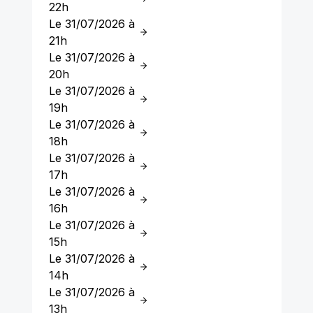
22h
Le 31/07/2026 à
21h
Le 31/07/2026 à
20h
Le 31/07/2026 à
19h
Le 31/07/2026 à
18h
Le 31/07/2026 à
17h
Le 31/07/2026 à
16h
Le 31/07/2026 à
15h
Le 31/07/2026 à
14h
Le 31/07/2026 à
13h