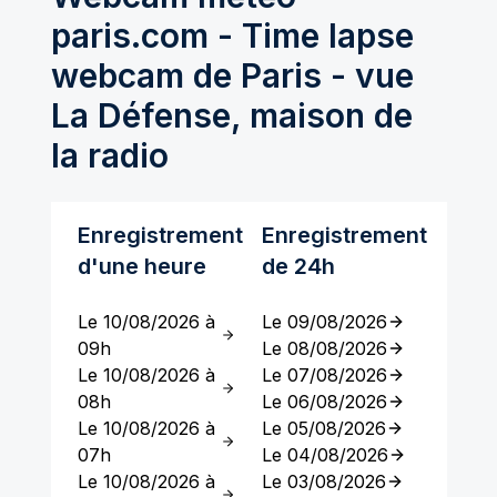
paris.com - Time lapse
webcam de Paris - vue
La Défense, maison de
la radio
Enregistrement
Enregistrement
d'une heure
de 24h
Le 10/08/2026 à
Le 09/08/2026
09h
Le 08/08/2026
Le 10/08/2026 à
Le 07/08/2026
08h
Le 06/08/2026
Le 10/08/2026 à
Le 05/08/2026
07h
Le 04/08/2026
Le 10/08/2026 à
Le 03/08/2026