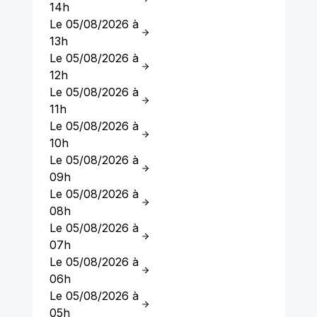
14h
Le 05/08/2026 à
13h
Le 05/08/2026 à
12h
Le 05/08/2026 à
11h
Le 05/08/2026 à
10h
Le 05/08/2026 à
09h
Le 05/08/2026 à
08h
Le 05/08/2026 à
07h
Le 05/08/2026 à
06h
Le 05/08/2026 à
05h