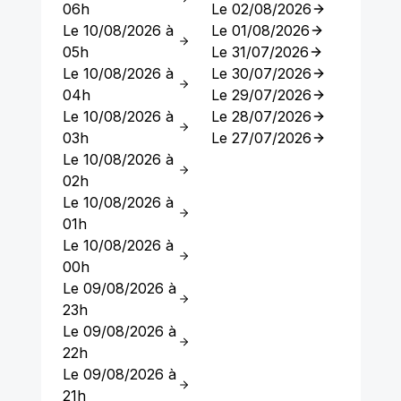
06h
Le 02/08/2026
Le 10/08/2026 à
Le 01/08/2026
05h
Le 31/07/2026
Le 10/08/2026 à
Le 30/07/2026
04h
Le 29/07/2026
Le 10/08/2026 à
Le 28/07/2026
03h
Le 27/07/2026
Le 10/08/2026 à
02h
Le 10/08/2026 à
01h
Le 10/08/2026 à
00h
Le 09/08/2026 à
23h
Le 09/08/2026 à
22h
Le 09/08/2026 à
21h