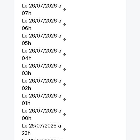
Le 26/07/2026 à
07h
Le 26/07/2026 à
06h
Le 26/07/2026 à
05h
Le 26/07/2026 à
04h
Le 26/07/2026 à
03h
Le 26/07/2026 à
02h
Le 26/07/2026 à
01h
Le 26/07/2026 à
00h
Le 25/07/2026 à
23h