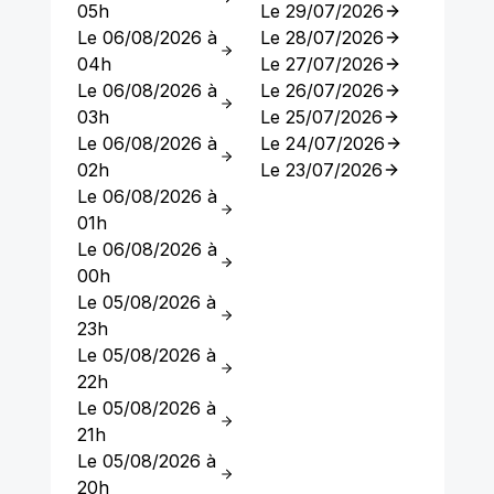
05h
Le 29/07/2026
Le 06/08/2026 à
Le 28/07/2026
04h
Le 27/07/2026
Le 06/08/2026 à
Le 26/07/2026
03h
Le 25/07/2026
Le 06/08/2026 à
Le 24/07/2026
02h
Le 23/07/2026
Le 06/08/2026 à
01h
Le 06/08/2026 à
00h
Le 05/08/2026 à
23h
Le 05/08/2026 à
22h
Le 05/08/2026 à
21h
Le 05/08/2026 à
20h