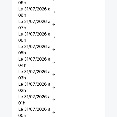
09h
Le 31/07/2026 à
08h
Le 31/07/2026 à
07h
Le 31/07/2026 à
06h
Le 31/07/2026 à
05h
Le 31/07/2026 à
04h
Le 31/07/2026 à
03h
Le 31/07/2026 à
02h
Le 31/07/2026 à
01h
Le 31/07/2026 à
00h