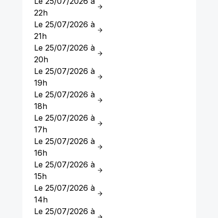
Le 25/07/2026 à
22h
Le 25/07/2026 à
21h
Le 25/07/2026 à
20h
Le 25/07/2026 à
19h
Le 25/07/2026 à
18h
Le 25/07/2026 à
17h
Le 25/07/2026 à
16h
Le 25/07/2026 à
15h
Le 25/07/2026 à
14h
Le 25/07/2026 à