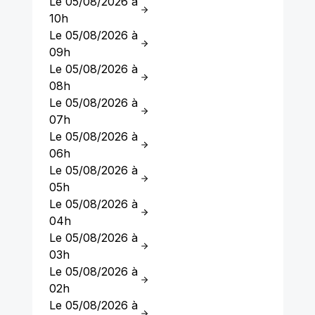
Le 05/08/2026 à
10h
Le 05/08/2026 à
09h
Le 05/08/2026 à
08h
Le 05/08/2026 à
07h
Le 05/08/2026 à
06h
Le 05/08/2026 à
05h
Le 05/08/2026 à
04h
Le 05/08/2026 à
03h
Le 05/08/2026 à
02h
Le 05/08/2026 à