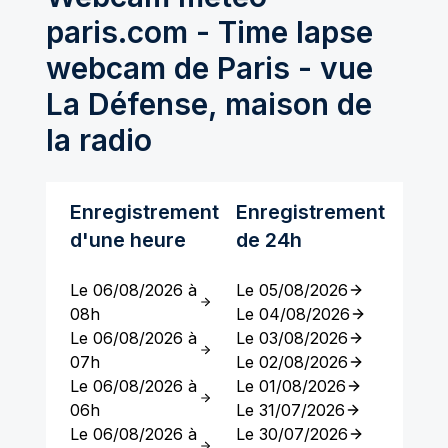
paris.com - Time lapse
webcam de Paris - vue
La Défense, maison de
la radio
Enregistrement
Enregistrement
d'une heure
de 24h
Le 06/08/2026 à
Le 05/08/2026
08h
Le 04/08/2026
Le 06/08/2026 à
Le 03/08/2026
07h
Le 02/08/2026
Le 06/08/2026 à
Le 01/08/2026
06h
Le 31/07/2026
Le 06/08/2026 à
Le 30/07/2026