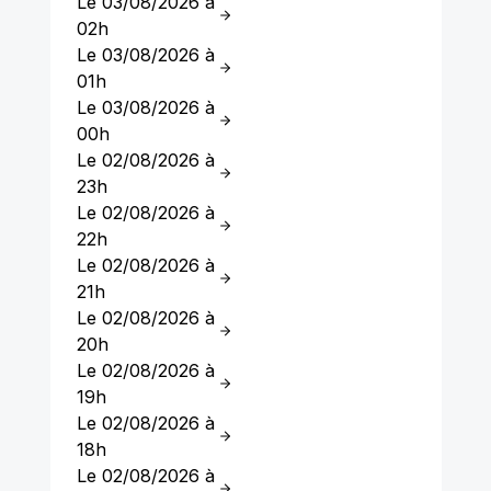
Le 03/08/2026 à
02h
Le 03/08/2026 à
01h
Le 03/08/2026 à
00h
Le 02/08/2026 à
23h
Le 02/08/2026 à
22h
Le 02/08/2026 à
21h
Le 02/08/2026 à
20h
Le 02/08/2026 à
19h
Le 02/08/2026 à
18h
Le 02/08/2026 à