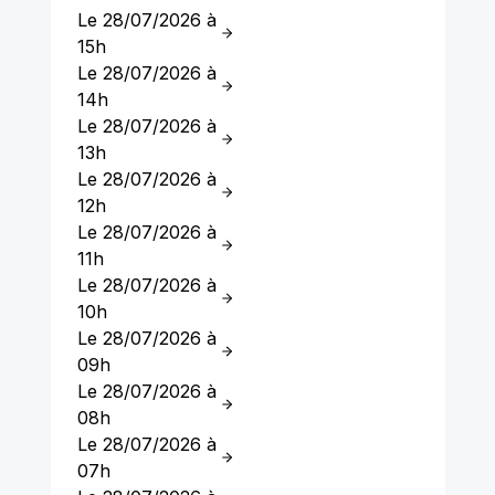
Le 28/07/2026 à
15h
Le 28/07/2026 à
14h
Le 28/07/2026 à
13h
Le 28/07/2026 à
12h
Le 28/07/2026 à
11h
Le 28/07/2026 à
10h
Le 28/07/2026 à
09h
Le 28/07/2026 à
08h
Le 28/07/2026 à
07h