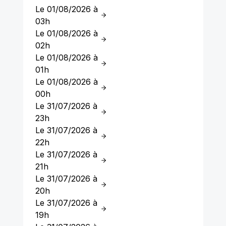
Le 01/08/2026 à
03h
Le 01/08/2026 à
02h
Le 01/08/2026 à
01h
Le 01/08/2026 à
00h
Le 31/07/2026 à
23h
Le 31/07/2026 à
22h
Le 31/07/2026 à
21h
Le 31/07/2026 à
20h
Le 31/07/2026 à
19h