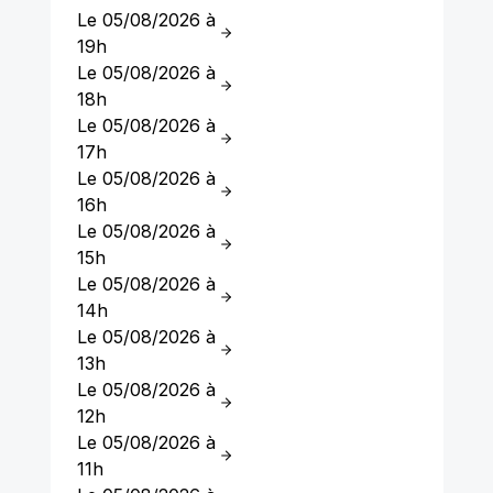
Le 05/08/2026 à
19h
Le 05/08/2026 à
18h
Le 05/08/2026 à
17h
Le 05/08/2026 à
16h
Le 05/08/2026 à
15h
Le 05/08/2026 à
14h
Le 05/08/2026 à
13h
Le 05/08/2026 à
12h
Le 05/08/2026 à
11h