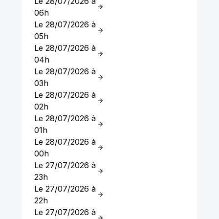
Le 28/07/2026 à
06h
Le 28/07/2026 à
05h
Le 28/07/2026 à
04h
Le 28/07/2026 à
03h
Le 28/07/2026 à
02h
Le 28/07/2026 à
01h
Le 28/07/2026 à
00h
Le 27/07/2026 à
23h
Le 27/07/2026 à
22h
Le 27/07/2026 à