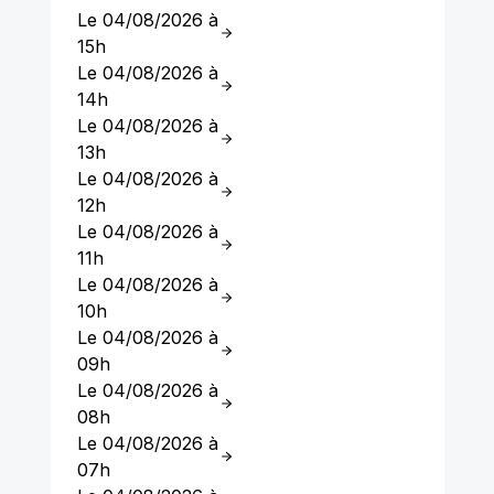
Le 04/08/2026 à
15h
Le 04/08/2026 à
14h
Le 04/08/2026 à
13h
Le 04/08/2026 à
12h
Le 04/08/2026 à
11h
Le 04/08/2026 à
10h
Le 04/08/2026 à
09h
Le 04/08/2026 à
08h
Le 04/08/2026 à
07h