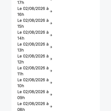
17h
Le 02/08/2026 à
16h
Le 02/08/2026 à
15h
Le 02/08/2026 à
14h
Le 02/08/2026 à
13h
Le 02/08/2026 à
12h
Le 02/08/2026 à
11h
Le 02/08/2026 à
10h
Le 02/08/2026 à
09h
Le 02/08/2026 à
08h