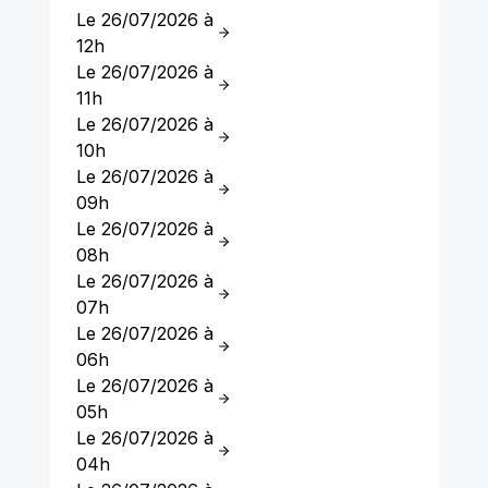
Le 26/07/2026 à
12h
Le 26/07/2026 à
11h
Le 26/07/2026 à
10h
Le 26/07/2026 à
09h
Le 26/07/2026 à
08h
Le 26/07/2026 à
07h
Le 26/07/2026 à
06h
Le 26/07/2026 à
05h
Le 26/07/2026 à
04h