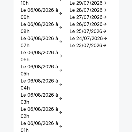
10h
Le 29/07/2026
Le 06/08/2026 à
Le 28/07/2026
09h
Le 27/07/2026
Le 06/08/2026 à
Le 26/07/2026
08h
Le 25/07/2026
Le 06/08/2026 à
Le 24/07/2026
07h
Le 23/07/2026
Le 06/08/2026 à
06h
Le 06/08/2026 à
05h
Le 06/08/2026 à
04h
Le 06/08/2026 à
03h
Le 06/08/2026 à
02h
Le 06/08/2026 à
01h