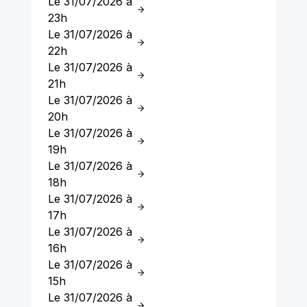
Le 31/07/2026 à
23h
Le 31/07/2026 à
22h
Le 31/07/2026 à
21h
Le 31/07/2026 à
20h
Le 31/07/2026 à
19h
Le 31/07/2026 à
18h
Le 31/07/2026 à
17h
Le 31/07/2026 à
16h
Le 31/07/2026 à
15h
Le 31/07/2026 à