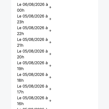
Le 06/08/2026 à
00h
Le 05/08/2026 à
23h
Le 05/08/2026 à
22h
Le 05/08/2026 à
21h
Le 05/08/2026 à
20h
Le 05/08/2026 à
19h
Le 05/08/2026 à
18h
Le 05/08/2026 à
17h
Le 05/08/2026 à
16h