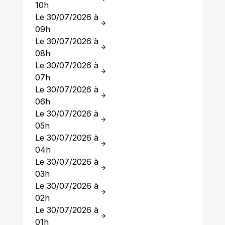
10h
Le 30/07/2026 à
09h
Le 30/07/2026 à
08h
Le 30/07/2026 à
07h
Le 30/07/2026 à
06h
Le 30/07/2026 à
05h
Le 30/07/2026 à
04h
Le 30/07/2026 à
03h
Le 30/07/2026 à
02h
Le 30/07/2026 à
01h