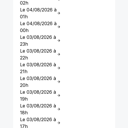
02h
Le 04/08/2026 à
01h
Le 04/08/2026 à
00h
Le 03/08/2026 à
23h
Le 03/08/2026 à
22h
Le 03/08/2026 à
21h
Le 03/08/2026 à
20h
Le 03/08/2026 à
19h
Le 03/08/2026 à
18h
Le 03/08/2026 à
17h