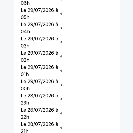
06h
Le 29/07/2026 à
05h
Le 29/07/2026 à
04h
Le 29/07/2026 à
03h
Le 29/07/2026 à
02h
Le 29/07/2026 à
01h
Le 29/07/2026 à
00h
Le 28/07/2026 à
23h
Le 28/07/2026 à
22h
Le 28/07/2026 à
21h