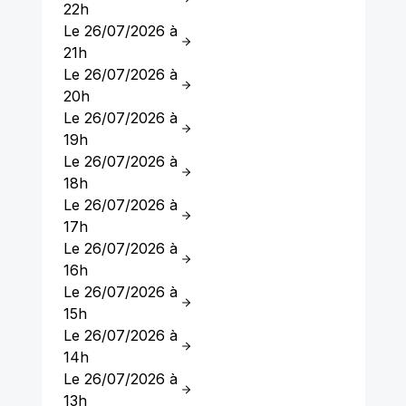
22h
Le 26/07/2026 à
21h
Le 26/07/2026 à
20h
Le 26/07/2026 à
19h
Le 26/07/2026 à
18h
Le 26/07/2026 à
17h
Le 26/07/2026 à
16h
Le 26/07/2026 à
15h
Le 26/07/2026 à
14h
Le 26/07/2026 à
13h