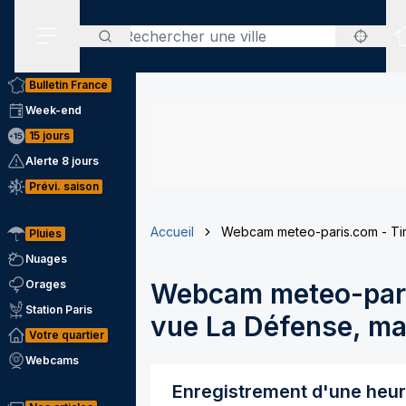
Rechercher
Menu secondaire
Bulletin France
Week-end
15 jours
Alerte 8 jours
Prévi. saison
Accueil
Webcam meteo-paris.com - Tim
Pluies
Nuages
Orages
Webcam meteo-pari
Station Paris
vue La Défense, mai
Votre quartier
Webcams
Enregistrement d'une heu