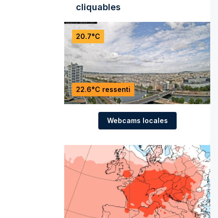
cliquables
20.7°C
22.6°C ressenti
Webcams locales